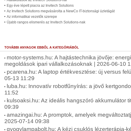
Átalakulások az Invitech Solutions-nál
Egy éve lépett piacra az Invitech Solutions
Az Invitech Solutions megvásárolta a NewCo IT-biztonsági üzletágát
Az informatikai vezetők szerepe
Újabb rangos elismerés az Invitech Solutions-nak
TOVÁBBI ANYAGOK EBBŐL A KATEGÓRIÁBÓL
motor-systems.hu: A hajtástechnika jövője: energ
megoldások ipari vállalkozásoknak | 2026-06-10 1
pcarena.hu: A laptop értékvesztése: új versus felúj
05-13 11:29
luba.hu: Innovatív robotfűnyírás: a jövő kertgond
11:52
kulsoaksi.hu: Az ideális hangszóró akkumulátor tit
09:39
amazingai.hu: A promptok, amelyek megváltoztatjá
2025-07-14 09:38
gyogylampabolt.hu: A kézi csuklós lézerterápia-ké