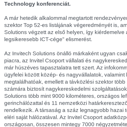
Technology konferenciát.
A már hetedik alkalommal megtartott rendezvényen 
szektor Top 52-es listájának végeredményét is, am
Solutions végzett az első helyen, így kiérdemelve
legsikeresebb ICT-cége" elismerést.
Az Invitech Solutions önálló márkaként ugyan csak 
piacra, az Invitel Csoport vállalati és nagykeresk
már húszéves tapasztalatra tett szert. Az infokomm
ügyfelei között közép- és nagyvállalatok, valamin
megtalálhatóak, emellett a távközlési szektor több
számára biztosít nagykereskedelmi szolgáltatásoka
Solutions több mint 9000 kilométeres, országos lef
gerinchálózattal és 11 nemzetközi határkeresztez
rendelkezik. A társaság a száz legnagyobb hazai 
eléri saját hálózatával. Az Invitel Csoport adatközp
országosan, összesen mintegy 7000 négyzetméte