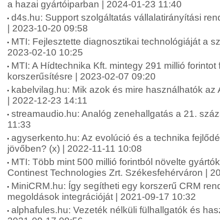
a hazai gyártóiparban | 2024-01-23 11:40
d4s.hu: Support szolgáltatás vállalatirányítási re
| 2023-10-20 09:58
MTI: Fejlesztette diagnosztikai technológiáját a sz
2023-02-10 10:25
MTI: A Hídtechnika Kft. mintegy 291 millió forintot 
korszerűsítésre | 2023-02-07 09:20
kabelvilag.hu: Mik azok és mire használhatók az
| 2022-12-23 14:11
streamaudio.hu: Analóg zenehallgatás a 21. szá
11:33
agyserkento.hu: Az evolúció és a technika fejlődé
jövőben? (x) | 2022-11-11 10:08
MTI: Több mint 500 millió forintból növelte gyártó
Continest Technologies Zrt. Székesfehérváron | 2
MiniCRM.hu: Így segítheti egy korszerű CRM rends
megoldások integrációját | 2021-09-17 10:32
alphafules.hu: Vezeték nélküli fülhallgatók és has