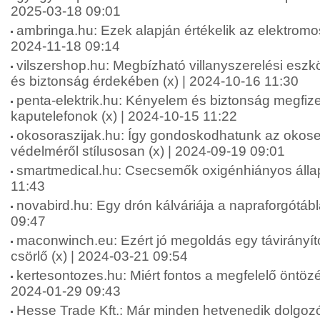
2025-03-18 09:01
ambringa.hu: Ezek alapján értékelik az elektromos
2024-11-18 09:14
vilszershop.hu: Megbízható villanyszerelési esz
és biztonság érdekében (x) | 2024-10-16 11:30
penta-elektrik.hu: Kényelem és biztonság megfiz
kaputelefonok (x) | 2024-10-15 11:22
okosoraszijak.hu: Így gondoskodhatunk az okos
védelméről stílusosan (x) | 2024-09-19 09:01
smartmedical.hu: Csecsemők oxigénhiányos állap
11:43
novabird.hu: Egy drón kálváriája a napraforgótáb
09:47
maconwinch.eu: Ezért jó megoldás egy távirányít
csörlő (x) | 2024-03-21 09:54
kertesontozes.hu: Miért fontos a megfelelő öntözé
2024-01-29 09:43
Hesse Trade Kft.: Már minden hetvenedik dolgozór