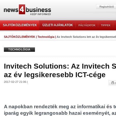
SAJTÓKÖZLEMÉNYEK
ÜZLETI AJÁNLATOK
PÁLYÁZATOK
TIPPEK
SAJTÓKÖZLEMÉNYEK
|
Technológia
|
Az Invitech Solutions lett az év legsikeres
TECHNOLÓGIA
Invitech Solutions: Az Invitech S
az év legsikeresebb ICT-cége
2017-02-27 21:06 |
A napokban rendezték meg az informatikai és
iparág egyik legrangosabb hazai eseményét, a