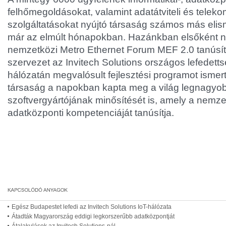
felhőmegoldásokat, valamint adatátviteli és tele
szolgáltatásokat nyújtó társaság számos más elism
már az elmúlt hónapokban. Hazánkban elsőként n
nemzetközi Metro Ethernet Forum MEF 2.0 tanúsítá
szervezet az Invitech Solutions országos lefedettsé
hálózatán megvalósult fejlesztési programot ismert
társaság a napokban kapta meg a világ legnagyo
szoftvergyártójának minősítését is, amely a nemze
adatközponti kompetenciáját tanúsítja.
Egész Budapestet lefedi az Invitech Solutions IoT-hálózata
Átadták Magyarország eddigi legkorszerűbb adatközpontját