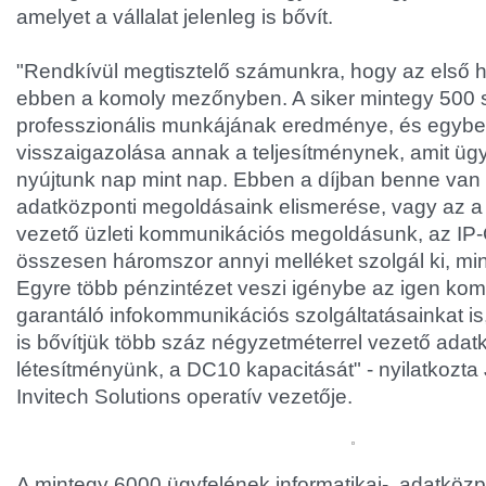
amelyet a vállalat jelenleg is bővít.
"Rendkívül megtisztelő számunkra, hogy az első 
ebben a komoly mezőnyben. A siker mintegy 500
professzionális munkájának eredménye, és egybe
visszaigazolása annak a teljesítménynek, amit ügy
nyújtunk nap mint nap. Ebben a díjban benne van
adatközponti megoldásaink elismerése, vagy az a 
vezető üzleti kommunikációs megoldásunk, az IP
összesen háromszor annyi melléket szolgál ki, min
Egyre több pénzintézet veszi igénybe az igen kom
garantáló infokommunikációs szolgáltatásainkat is,
is bővítjük több száz négyzetméterrel vezető adat
létesítményünk, a DC10 kapacitását" - nyilatkozta
Invitech Solutions operatív vezetője.
A mintegy 6000 ügyfelének informatikai-, adatközpo