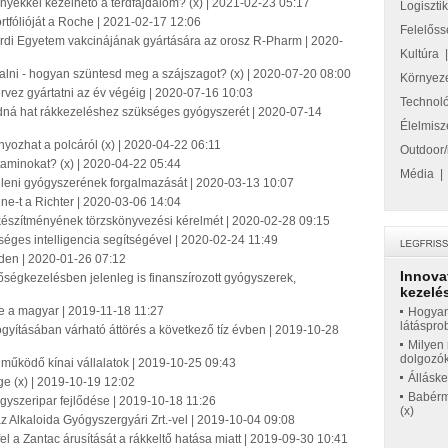
yekkel kezelhető a térdfájdalom? (x) | 2021-02-23 05:17
Logiszti
ortfólióját a Roche | 2021-02-17 12:06
Felelőss
ordi Egyetem vakcinájának gyártására az orosz R-Pharm | 2020-
Kultúra
i - hogyan szüntesd meg a szájszagot? (x) | 2020-07-20 08:00
Környez
ervez gyártatni az év végéig | 2020-07-16 10:03
Technol
dná hat rákkezeléshez szükséges gyógyszerét | 2020-07-14
Élelmisz
nyozhat a polcáról (x) | 2020-04-22 06:11
Outdoor/
minokat? (x) | 2020-04-22 05:44
Média
lleni gyógyszerének forgalmazását | 2020-03-13 10:07
ine-t a Richter | 2020-03-06 14:04
 készítményének törzskönyvezési kérelmét | 2020-02-28 09:15
rséges intelligencia segítségével | 2020-02-24 11:49
eden | 2020-01-26 07:12
Innova
ségkezelésben jelenleg is finanszírozott gyógyszerek,
kezelés
 le a magyar | 2019-11-18 11:27
Hogyan
látáspro
yításában várható áttörés a következő tíz évben | 2019-10-28
Milyen 
dolgozó
 működő kínai vállalatok | 2019-10-25 09:43
Állásk
e (x) | 2019-10-19 12:02
Babérme
ógyszeripar fejlődése | 2019-10-18 11:26
(x)
 Alkaloida Gyógyszergyári Zrt.-vel | 2019-10-04 09:08
el a Zantac árusítását a rákkeltő hatása miatt | 2019-09-30 10:41