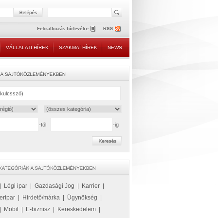
VÁLLALATI HÍREK
SZAKMAI HÍREK
NEWS
-tól
-ig
|
Légi ipar
|
Gazdasági Jog
|
Karrier
|
eripar
|
Hirdető/márka
|
Ügynökség
|
|
Mobil
|
E-biznisz
|
Kereskedelem
|