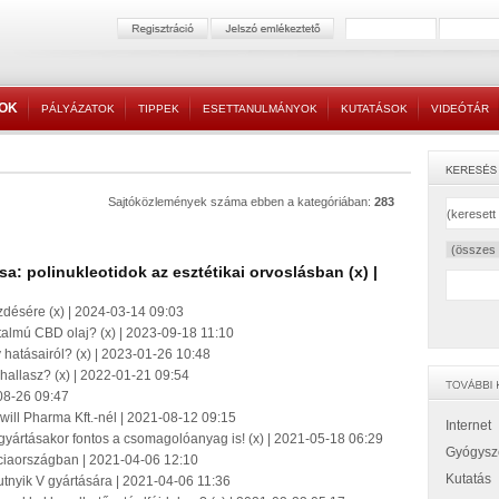
TOK
PÁLYÁZATOK
TIPPEK
ESETTANULMÁNYOK
KUTATÁSOK
VIDEÓTÁR
Sajtóközlemények száma ebben a kategóriában:
283
: polinukleotidok az esztétikai orvoslásban (x) |
désére (x) | 2024-03-14 09:03
almú CBD olaj? (x) | 2023-09-18 11:10
y hatásairól? (x) | 2023-01-26 10:48
hallasz? (x) | 2022-01-21 09:54
08-26 09:47
ill Pharma Kft.-nél | 2021-08-12 09:15
Internet
gyártásakor fontos a csomagolóanyag is! (x) | 2021-05-18 06:29
Gyógysz
ciaországban | 2021-04-06 12:10
Kutatás
putnyik V gyártására | 2021-04-06 11:36