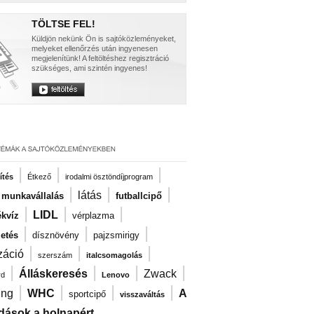
TÖLTSE FEL!
Küldjön nekünk Ön is sajtóközleményeket,
melyeket ellenőrzés után ingyenesen
megjelenítünk! A feltöltéshez regisztráció
szükséges, ami szintén ingyenes!
|
|
|
ítés
Étkező
irodalmi ösztöndíjprogram
|
|
|
látás
i munkavállalás
futballcipő
|
|
|
LIDL
kvíz
vérplazma
|
|
|
zetés
dísznövény
pajzsmirigy
|
|
|
záció
szerszám
italcsomagolás
|
|
|
|
Álláskeresés
Zwack
rd
Lenovo
|
|
|
|
ng
WHC
A
sportcipő
visszaváltás
dások a holnapért