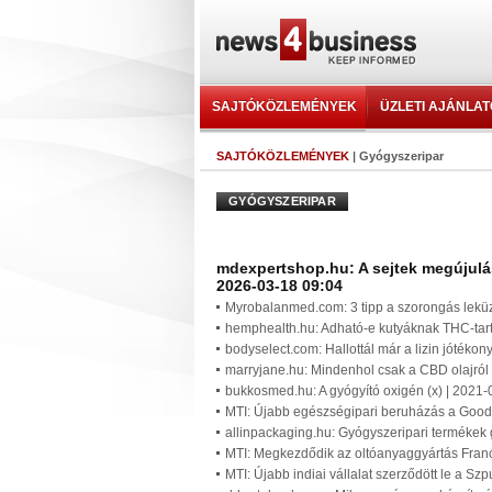
SAJTÓKÖZLEMÉNYEK
ÜZLETI AJÁNLA
SAJTÓKÖZLEMÉNYEK
| Gyógyszeripar
GYÓGYSZERIPAR
mdexpertshop.hu: A sejtek megújulása
2026-03-18 09:04
Myrobalanmed.com: 3 tipp a szorongás leküz
hemphealth.hu: Adható-e kutyáknak THC-tart
bodyselect.com: Hallottál már a lizin jótékon
marryjane.hu: Mindenhol csak a CBD olajról 
bukkosmed.hu: A gyógyító oxigén (x) | 2021-
MTI: Újabb egészségipari beruházás a Goodw
allinpackaging.hu: Gyógyszeripari termékek 
MTI: Megkezdődik az oltóanyaggyártás Fran
MTI: Újabb indiai vállalat szerződött le a Sz