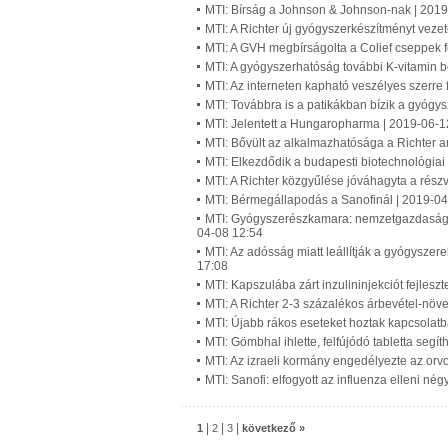
MTI: Bírság a Johnson & Johnson-nak | 201
MTI: A Richter új gyógyszerkészítményt veze
MTI: A GVH megbírságolta a Colief cseppek 
MTI: A gyógyszerhatóság további K-vitamin 
MTI: Az interneten kapható veszélyes szerre
MTI: Továbbra is a patikákban bízik a gyógy
MTI: Jelentett a Hungaropharma | 2019-06-1
MTI: Bővült az alkalmazhatósága a Richter a
MTI: Elkezdődik a budapesti biotechnológiai
MTI: A Richter közgyűlése jóváhagyta a rész
MTI: Bérmegállapodás a Sanofinál | 2019-04
MTI: Gyógyszerészkamara: nemzetgazdasági át
04-08 12:54
MTI: Az adósság miatt leállítják a gyógyszer
17:08
MTI: Kapszulába zárt inzulininjekciót fejlesz
MTI: A Richter 2-3 százalékos árbevétel-növ
MTI: Újabb rákos eseteket hoztak kapcsolat
MTI: Gömbhal ihlette, felfújódó tabletta se
MTI: Az izraeli kormány engedélyezte az orv
MTI: Sanofi: elfogyott az influenza elleni 
|
|
|
1
2
3
következő »