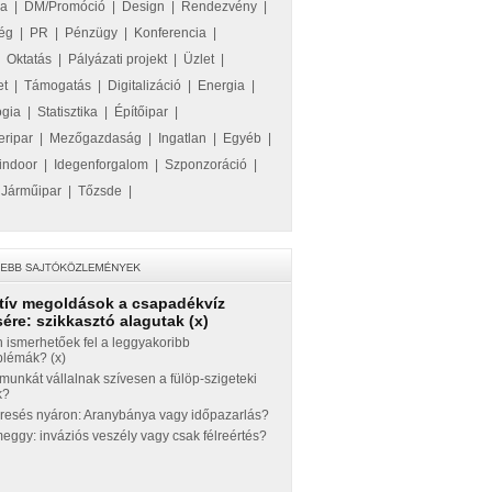
ka
|
DM/Promóció
|
Design
|
Rendezvény
|
ég
|
PR
|
Pénzügy
|
Konferencia
|
|
Oktatás
|
Pályázati projekt
|
Üzlet
|
et
|
Támogatás
|
Digitalizáció
|
Energia
|
ógia
|
Statisztika
|
Építőipar
|
eripar
|
Mezőgazdaság
|
Ingatlan
|
Egyéb
|
indoor
|
Idegenforgalom
|
Szponzoráció
|
|
Járműipar
|
Tőzsde
|
tív megoldások a csapadékvíz
ére: szikkasztó alagutak (x)
 ismerhetőek fel a leggyakoribb
blémák? (x)
munkát vállalnak szívesen a fülöp-szigeteki
k?
eresés nyáron: Aranybánya vagy időpazarlás?
ggy: inváziós veszély vagy csak félreértés?