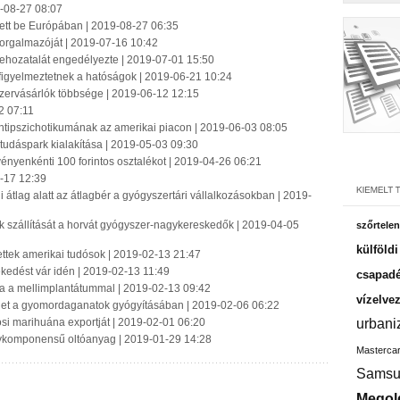
9-08-27 08:07
tett be Európában | 2019-08-27 06:35
forgalmazóját | 2019-07-16 10:42
behozatalát engedélyezte | 2019-07-01 15:50
 figyelmeztetnek a hatóságok | 2019-06-21 10:24
szervásárlók többsége | 2019-06-12 12:15
2 07:11
ntipszichotikumának az amerikai piacon | 2019-06-03 08:05
 tudáspark kialakítása | 2019-05-03 09:30
vényenkénti 100 forintos osztalékot | 2019-04-26 06:21
-17 12:39
lag alatt az átlagbér a gyógyszertári vállalkozásokban | 2019-
ek szállítását a horvát gyógyszer-nagykereskedők | 2019-04-05
szőrtelen
külföld
tettek amerikai tudósok | 2019-02-13 21:47
ekedést vár idén | 2019-02-13 11:49
csapadé
ba a mellimplantátummal | 2019-02-13 09:42
vízelve
gíthet a gyomordaganatok gyógyításában | 2019-02-06 06:22
osi marihuána exportját | 2019-02-01 06:20
urbani
négykomponensű oltóanyag | 2019-01-29 14:28
Masterca
Samsu
Megol