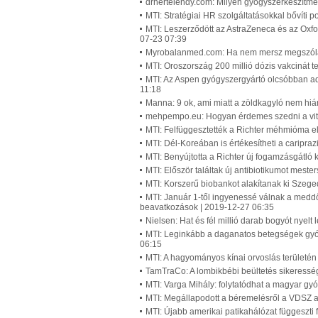
drhertelendy.com: Milyen gyógyszerkészítmén
MTI: Stratégiai HR szolgáltatásokkal bővíti p
MTI: Leszerződött az AstraZeneca és az Oxf
07-23 07:39
Myrobalanmed.com: Ha nem mersz megszólaln
MTI: Oroszország 200 millió dózis vakcinát t
MTI: Az Aspen gyógyszergyártó olcsóbban a
11:18
Manna: 9 ok, ami miatt a zöldkagyló nem hiá
mehpempo.eu: Hogyan érdemes szedni a vita
MTI: Felfüggesztették a Richter méhmióma e
MTI: Dél-Koreában is értékesítheti a caripraz
MTI: Benyújtotta a Richter új fogamzásgátló
MTI: Először találtak új antibiotikumot meste
MTI: Korszerű biobankot alakítanak ki Szeg
MTI: Január 1-től ingyenessé válnak a meddő
beavatkozások | 2019-12-27 06:35
Nielsen: Hat és fél millió darab bogyót nyelt
MTI: Leginkább a daganatos betegségek gyóg
06:15
MTI: A hagyományos kínai orvoslás területén
TamTraCo: A lombikbébi beültetés sikeresség
MTI: Varga Mihály: folytatódhat a magyar gy
MTI: Megállapodott a béremelésről a VDSZ az
MTI: Újabb amerikai patikahálózat függeszti f