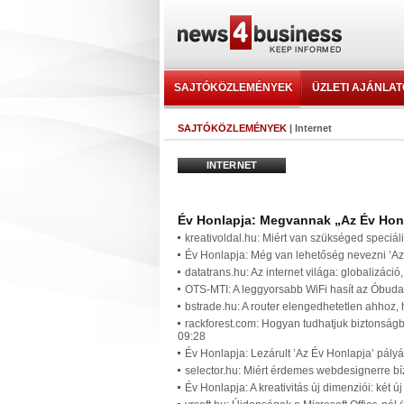
SAJTÓKÖZLEMÉNYEK
ÜZLETI AJÁNLA
SAJTÓKÖZLEMÉNYEK
| Internet
INTERNET
Év Honlapja: Megvannak „Az Év Honla
kreativoldal.hu: Miért van szükséged speciál
Év Honlapja: Még van lehetőség nevezni ’Az
datatrans.hu: Az internet világa: globalizáci
OTS-MTI: A leggyorsabb WiFi hasít az Óbud
bstrade.hu: A router elengedhetetlen ahhoz,
rackforest.com: Hogyan tudhatjuk biztonság
09:28
Év Honlapja: Lezárult ’Az Év Honlapja’ pály
selector.hu: Miért érdemes webdesignerre b
Év Honlapja: A kreativitás új dimenziói: két 