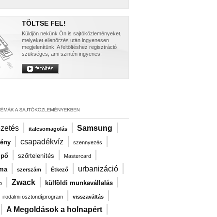
TÖLTSE FEL!
Küldjön nekünk Ön is sajtóközleményeket,
melyeket ellenőrzés után ingyenesen
megjelenítünk! A feltöltéshez regisztráció
szükséges, ami szintén ingyenes!
|
|
|
ezetés
Samsung
italcsomagolás
|
|
|
csapadékvíz
vény
szennyezés
|
|
|
ipő
szőrtelenítés
Mastercard
|
|
|
|
urbanizáció
zma
szerszám
Étkező
|
|
|
Zwack
külföldi munkavállalás
o
|
|
|
irodalmi ösztöndíjprogram
visszaváltás
|
|
A Megoldások a holnapért