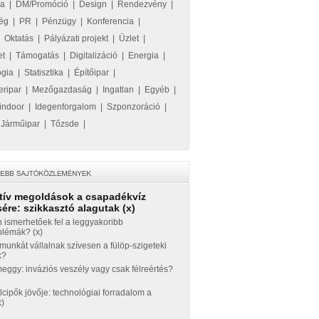
ka
|
DM/Promóció
|
Design
|
Rendezvény
|
ég
|
PR
|
Pénzügy
|
Konferencia
|
|
Oktatás
|
Pályázati projekt
|
Üzlet
|
et
|
Támogatás
|
Digitalizáció
|
Energia
|
ógia
|
Statisztika
|
Építőipar
|
eripar
|
Mezőgazdaság
|
Ingatlan
|
Egyéb
|
indoor
|
Idegenforgalom
|
Szponzoráció
|
|
Járműipar
|
Tőzsde
|
tív megoldások a csapadékvíz
ére: szikkasztó alagutak (x)
 ismerhetőek fel a leggyakoribb
blémák? (x)
munkát vállalnak szívesen a fülöp-szigeteki
k?
ggy: inváziós veszély vagy csak félreértés?
llcipők jövője: technológiai forradalom a
x)