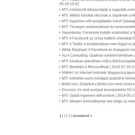
05-28 10:42
MTI: A bűnözők kihasználják a nagyobb onlin
MTI: Milliós károkat okoznak a cégeknek a k
MTI: Ingyenes wifi-szolgáltatás indult Zala
MTI: Tömeges adatvesztések és rendszerfelt
Japantoday: Facebook kutatói számokkal a fo
MTI: A Facebook az orosz hátterű oldalakat f
MTI: A Twitter a továbbiakban nem fogad el po
White Elephant: A Facebook és Instagram m
ALH Consulting: Gyakran ismételt kérdések 
MTI: Kínában jelentősen nőtt a felhőszolgál
MTI: Büntetés a Microsoftnak | 2019-07-24 1
NMHH: Az internet helyzete Magyarországon
MTI: Kétmillió eurós bírságot szabott ki Né
Brillit.com: Elstartolt a Brillit.com nevű üzle
Ericsson: Az első európai kereskedelmi 5G h
MTI: Újabb ingyenes wifi-pontok | 2019-05-2
MTI: Minden korosztálynak van dolga az inte
|
|
|
1
2
3
következő »