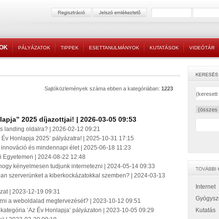
TOK
PÁLYÁZATOK
TIPPEK
ESETTANULMÁNYOK
KUTATÁSOK
VIDEÓTÁR
Sajtóközlemények száma ebben a kategóriában:
1223
pja” 2025 díjazottjai! | 2026-03-05 09:53
is landing oldalra? | 2026-02-12 09:21
 Év Honlapja 2025’ pályázatra! | 2025-10-31 17:15
ó, innováció és mindennapi élet | 2025-06-18 11:23
ai Egyetemen | 2024-08-22 12:48
 hogy kényelmesen tudjunk internetezni | 2024-05-14 09:33
ban szerverünket a kiberkockázatokkal szemben? | 2024-03-13
Internet
ázat | 2023-12-19 09:31
Gyógysz
ízni a weboldalad megtervezését? | 2023-10-12 09:51
új kategória ’Az Év Honlapja’ pályázaton | 2023-10-05 09:29
Kutatás