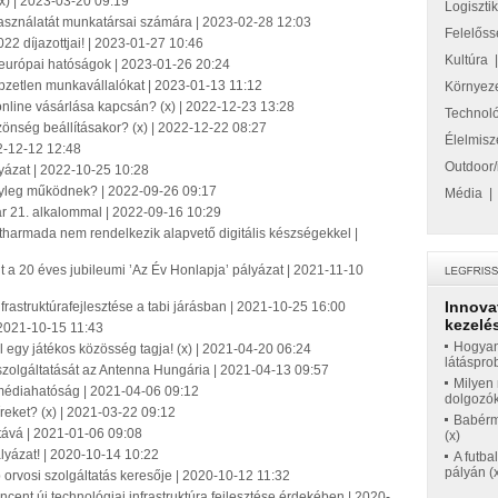
(x) | 2023-03-20 09:19
Logiszti
használatát munkatársai számára | 2023-02-28 12:03
Felelőss
2 díjazottjai! | 2023-01-27 10:46
Kultúra
 európai hatóságok | 2023-01-26 20:24
zetlen munkavállalókat | 2023-01-13 11:12
Környez
k online vásárlása kapcsán? (x) | 2022-12-23 13:28
Technol
özönség beállításakor? (x) | 2022-12-22 08:27
Élelmisz
2-12-12 12:48
Outdoor/
yázat | 2022-10-25 10:28
nyleg működnek? | 2022-09-26 09:17
Média
ár 21. alkalommal | 2022-09-16 10:29
harmada nem rendelkezik alapvető digitális készségekkel |
a 20 éves jubileumi ’Az Év Honlapja’ pályázat | 2021-11-10
Innova
infrastruktúrafejlesztése a tabi járásban | 2021-10-25 16:00
kezelés
 2021-10-15 11:43
Hogyan
 egy játékos közösség tagja! (x) | 2021-04-20 06:24
látáspro
szolgáltatását az Antenna Hungária | 2021-04-13 09:57
Milyen 
z médiahatóság | 2021-04-06 09:12
dolgozó
íreket? (x) | 2021-03-22 09:12
Babérme
tává | 2021-01-06 09:08
(x)
lyázat! | 2020-10-14 10:22
A futba
pályán (
orvosi szolgáltatás keresője | 2020-10-12 11:32
cent új technológiai infrastruktúra fejlesztése érdekében | 2020-