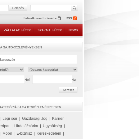
VÁLLALATI HÍREK
SZAKMAI HÍREK
NEWS
-tól
-ig
|
Légi ipar
|
Gazdasági Jog
|
Karrier
|
eripar
|
Hirdető/márka
|
Ügynökség
|
|
Mobil
|
E-biznisz
|
Kereskedelem
|