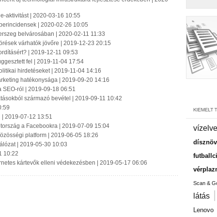
e-aktivitást | 2020-03-16 10:55
iberincidensek | 2020-02-26 10:05
egerszeg belvárosában | 2020-02-11 11:33
örések várhatók jövőre | 2019-12-23 20:15
rdításért? | 2019-12-11 09:53
üggesztett fel | 2019-11-04 17:54
litikai hirdetéseket | 2019-11-04 14:16
arketing hatékonysága | 2019-09-20 14:16
a SEO-ról | 2019-09-18 06:51
tatásokból származó bevétel | 2019-09-11 10:42
0:59
 | 2019-07-12 13:51
metország a Facebookra | 2019-07-09 15:04
vízelv
ti közösségi platform | 2019-06-05 18:26
dísznö
álózat | 2019-05-30 10:03
1 10:22
futballc
rnetes kártevők elleni védekezésben | 2019-05-17 06:06
vérpla
Scan & G
látás
Lenovo