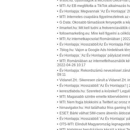
vrsoft.hu: Újdonságok a Microsoft Office-nál 
MTI: Az EB megtiltotta a TikTok alkalmazás 
Év Honlapja: Megvannak ‘Az Év Honlapja’ 202
MTI: Internetes csapdára figyelmeztetnek az
G Data: Okosabb támadások fenyegetik a kép
ilmarket.hu: Mit kell tudni a frekvenciaváltó
followmarketing.eu: Mire kell figyelni a célk
MTI: Az internetkapcsolat Romániában | 202
Év Honlapja: Hosszabbít Az Év Honlapja Pál
7blog.hu: Vajon a Google Ads hirdetések té
Év Honlapja: ’Az Év Honlapja’ pályázat imm
MTI: Romániában az internetfelhasználók két
2022-04-26 10:17
Év Honlapja: Rekordszámú nevezéssel zárult 
09:11
Vidanet Zrt.: Sikeresen zárult a Vidanet Zrt. 
Év Honlapja: Hosszabbít ‘Az Év Honlapja’! |
keresztlabda.hu: Szereted a kvízeket? Legyél
MTI: Magasabb szintre emelte kibervédelmi 
MTI: Nem fogja blokkolni a Twittert az oros
hirnavigator.hu: Hol találhatsz friss gaming h
ESET: Bárki válhat SIM-csere átverés áldoza
Év Honlapja: Hosszabbít ’Az Év Honlapja’ pá
OTS-MTI: Elindult Magyarország legnagyobb 
MTI: Hatalmas beruházásra készül a kínai Ten