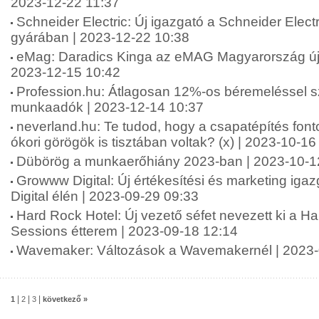
2023-12-22 11:37
Schneider Electric: Új igazgató a Schneider Elect
gyárában | 2023-12-22 10:38
eMag: Daradics Kinga az eMAG Magyarország új 
2023-12-15 10:42
Profession.hu: Átlagosan 12%-os béremeléssel 
munkaadók | 2023-12-14 10:37
neverland.hu: Te tudod, hogy a csapatépítés fon
ókori görögök is tisztában voltak? (x) | 2023-10-16
Dübörög a munkaerőhiány 2023-ban | 2023-10-1
Growww Digital: Új értékesítési és marketing ig
Digital élén | 2023-09-29 09:33
Hard Rock Hotel: Új vezető séfet nevezett ki a H
Sessions étterem | 2023-09-18 12:14
Wavemaker: Változások a Wavemakernél | 2023-
|
|
|
1
2
3
következő »