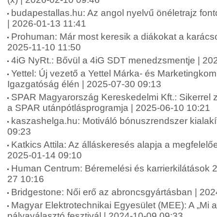
budapestallas.hu: Az angol nyelvű önéletrajz fo
| 2026-01-13 11:41
Prohuman: Már most keresik a diákokat a karácso
2025-11-10 11:50
4iG NyRt.: Bővül a 4iG SDT menedzsmentje | 20
Yettel: Új vezető a Yettel Márka- és Marketingko
Igazgatóság élén | 2025-07-30 09:13
SPAR Magyarország Kereskedelmi Kft.: Sikerrel zár
a SPAR utánpótlásprogramja | 2025-06-10 10:21
kaszashelga.hu: Motiváló bónuszrendszer kialakí
09:23
Katkics Attila: Az álláskeresés alapja a megfelelőe
2025-01-14 09:10
Human Centrum: Béremelési és karrierkilátások 
27 10:16
Bridgestone: Női erő az abroncsgyártásban | 20
Magyar Elektrotechnikai Egyesület (MEE): A „Mi 
pályaválasztó fesztivál | 2024-10-09 09:33