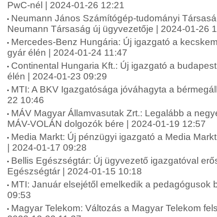
PwC-nél | 2024-01-26 12:21
Neumann János Számítógép-tudományi Társaság
Neumann Társaság új ügyvezetője | 2024-01-26 1
Mercedes-Benz Hungária: Új igazgató a kecske
gyár élén | 2024-01-24 11:47
Continental Hungaria Kft.: Új igazgató a budapest
élén | 2024-01-23 09:29
MTI: A BKV Igazgatósága jóváhagyta a bérmegáll
22 10:46
MÁV Magyar Államvasutak Zrt.: Legalább a negy
MÁV-VOLÁN dolgozók bére | 2024-01-19 12:57
Media Markt: Új pénzügyi igazgató a Media Mark
| 2024-01-17 09:28
Bellis Egészségtár: Új ügyvezető igazgatóval erősí
Egészségtár | 2024-01-15 10:18
MTI: Január elsejétől emelkedik a pedagógusok 
09:53
Magyar Telekom: Változás a Magyar Telekom fel