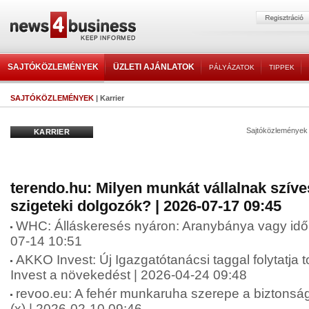
SAJTÓKÖZLEMÉNYEK
ÜZLETI AJÁNLATOK
PÁLYÁZATOK
TIPPEK
SAJTÓKÖZLEMÉNYEK
| Karrier
Sajtóközlemények
KARRIER
terendo.hu: Milyen munkát vállalnak szíve
szigeteki dolgozók? | 2026-07-17 09:45
WHC: Álláskeresés nyáron: Aranybánya vagy idő
07-14 10:51
AKKO Invest: Új Igazgatótanácsi taggal folytatj
Invest a növekedést | 2026-04-24 09:48
revoo.eu: A fehér munkaruha szerepe a biztonsá
(x) | 2026-02-10 09:46