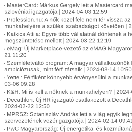
MasterCard: Márkus Gergely lett a Mastercard m
szlovéniai igazgatója | 2024-04-03 12:59
Profession.hu: A nők közel fele nem tér vissza az 
munkahelyére a szülési szabadságot követően | 
Katkics Attila: Egyre több vállalatnál döntenek a 
megszüntetése mellett | 2024-03-22 12:19
eMag: Új Marketplace-vezető az eMAG Magyaror
21 11:20
Szemléletváltó program: A magyar vállalkozónők
ambiciózusak, mint férfi társaik | 2024-03-14 10:50
Yettel: Férfiként könnyebb érvényesülni a munka
03-06 09:28
K&H: Mi is kell a nőknek a munkahelyen? | 2024
Decathlon: Új HR igazgató csatlakozott a Decath
2024-02-22 12:50
MPRSZ: Sztaniszláv András lett a világ egyik le
szervezetének vezérigazgatója | 2024-02-14 09:4
PwC Magyarország: Új energetikai és közműtaná