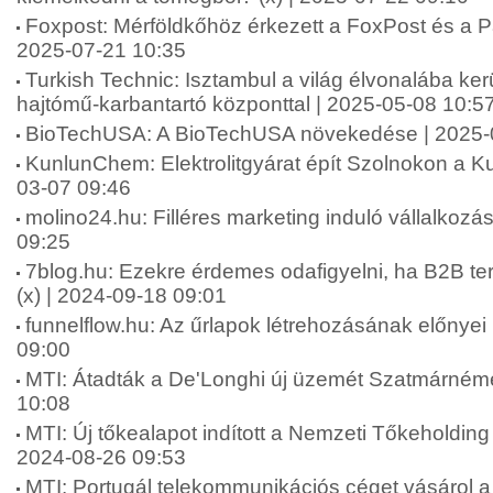
Foxpost: Mérföldkőhöz érkezett a FoxPost és a Pa
2025-07-21 10:35
Turkish Technic: Isztambul a világ élvonalába ker
hajtómű-karbantartó központtal | 2025-05-08 10:5
BioTechUSA: A BioTechUSA növekedése | 2025-
KunlunChem: Elektrolitgyárat épít Szolnokon a 
03-07 09:46
molino24.hu: Filléres marketing induló vállalkoz
09:25
7blog.hu: Ezekre érdemes odafigyelni, ha B2B ter
(x) | 2024-09-18 09:01
funnelflow.hu: Az űrlapok létrehozásának előnyei 
09:00
MTI: Átadták a De'Longhi új üzemét Szatmárnéme
10:08
MTI: Új tőkealapot indított a Nemzeti Tőkeholding
2024-08-26 09:53
MTI: Portugál telekommunikációs céget vásárol a 