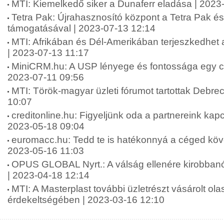
MTI: Kiemelkedő siker a Dunaferr eladása | 2023
Tetra Pak: Újrahasznosító központ a Tetra Pak é
támogatásával | 2023-07-13 12:14
MTI: Afrikában és Dél-Amerikában terjeszkedhet a
| 2023-07-13 11:17
MiniCRM.hu: A USP lényege és fontossága egy cé
2023-07-11 09:56
MTI: Török-magyar üzleti fórumot tartottak Debr
10:07
creditonline.hu: Figyeljünk oda a partnereink kapcso
2023-05-18 09:04
euromacc.hu: Tedd te is hatékonnyá a céged köve
2023-05-16 11:03
OPUS GLOBAL Nyrt.: A válság ellenére kirobban
| 2023-04-18 12:14
MTI: A Masterplast további üzletrészt vásárolt ol
érdekeltségében | 2023-03-16 12:10