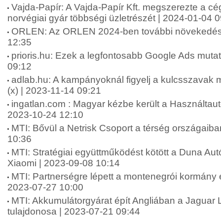
Vajda-Papír: A Vajda-Papír Kft. megszerezte a cé
norvégiai gyár többségi üzletrészét | 2024-01-04 
ORLEN: Az ORLEN 2024-ben további növekedést
12:35
prioris.hu: Ezek a legfontosabb Google Ads muta
09:12
adlab.hu: A kampányoknál figyelj a kulcsszavak m
(x) | 2023-11-14 09:21
ingatlan.com : Magyar kézbe került a Használtaut
2023-10-24 12:10
MTI: Bővül a Netrisk Csoport a térség országaiba
10:36
MTI: Stratégiai együttműködést kötött a Duna Au
Xiaomi | 2023-09-08 10:14
MTI: Partnerségre lépett a montenegrói kormány é
2023-07-27 10:00
MTI: Akkumulátorgyárat épít Angliában a Jaguar
tulajdonosa | 2023-07-21 09:44