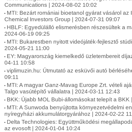
Communications | 2024-08-02 10:02
MTI: Bezárt romániai bioetanol gyárat vásárol az I
Chemical Investors Group | 2024-07-31 09:07
HBLF: Egyedülálló elismerésben részesültek a ma
2024-06-19 09:25
MTI: Bukarestben nyitott videójáték-fejlesztő stú
2024-05-21 11:00
EY: Magyarország kiemelkedő üzletembereit díja
04-11 10:58
viplimuzin.hu: Útmutató az esküvői autó bérléséh
09:11
MTI: A magyar Ganz-Mavag Europe Zrt. vételi aján
Talgo vasútépítő vállalatra | 2024-03-11 12:43
BKK: Újabb MOL Bubi-állomásokat telepít a BKK 
MTI: A Sunwoda benyújtotta környezetvédelmi e
nyíregyházi akkumulátorgyárához | 2024-02-22 11
Delta Technologies: Együttműködési megállapodás
az evosoft | 2024-01-04 10:24