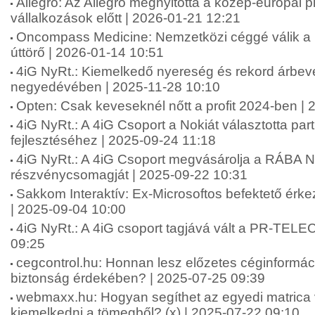
Allegro: Az Allegro megnyitotta a közép-európai 
vállalkozások előtt | 2026-01-21 12:21
Oncompass Medicine: Nemzetközi céggé válik a 
úttörő | 2026-01-14 10:51
4iG NyRt.: Kiemelkedő nyereség és rekord árbev
negyedévében | 2025-11-28 10:10
Opten: Csak keveseknél nőtt a profit 2024-ben |
4iG NyRt.: A 4iG Csoport a Nokiát választotta par
fejlesztéséhez | 2025-09-24 11:18
4iG NyRt.: A 4iG Csoport megvásárolja a RÁBA Ny
részvénycsomagját | 2025-09-22 10:31
Sakkom Interaktív: Ex-Microsoftos befektető érke
| 2025-09-04 10:00
4iG NyRt.: A 4iG csoport tagjává vált a PR-TEL
09:25
cegcontrol.hu: Honnan lesz előzetes céginformáci
biztonság érdekében? | 2025-07-25 09:39
webmaxx.hu: Hogyan segíthet az egyedi matrica 
kiemelkedni a tömegből? (x) | 2025-07-22 09:10