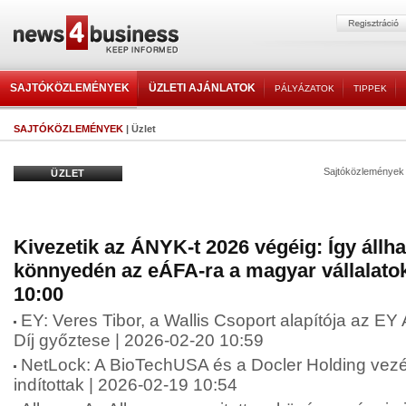
SAJTÓKÖZLEMÉNYEK
ÜZLETI AJÁNLATOK
PÁLYÁZATOK
TIPPEK
SAJTÓKÖZLEMÉNYEK
| Üzlet
Sajtóközlemények
ÜZLET
Kivezetik az ÁNYK-t 2026 végéig: Így állha
könnyedén az eÁFA-ra a magyar vállalatok
10:00
EY: Veres Tibor, a Wallis Csoport alapítója az E
Díj győztese | 2026-02-20 10:59
NetLock: A BioTechUSA és a Docler Holding vezére
indítottak | 2026-02-19 10:54