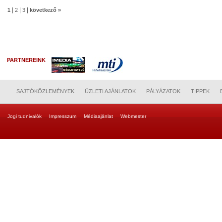
|
|
|
1
2
3
következő »
PARTNEREINK
SAJTÓKÖZLEMÉNYEK
ÜZLETI AJÁNLATOK
PÁLYÁZATOK
TIPPEK
Jogi tudnivalók
Impresszum
Médiaajánlat
Webmester