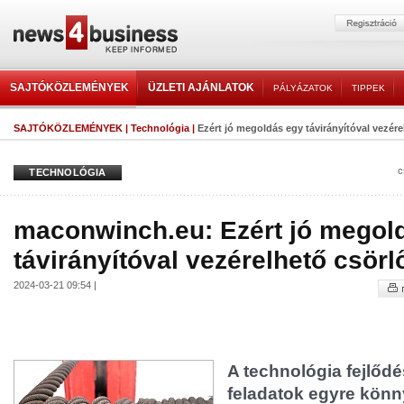
SAJTÓKÖZLEMÉNYEK
ÜZLETI AJÁNLATOK
PÁLYÁZATOK
TIPPEK
SAJTÓKÖZLEMÉNYEK
|
Technológia
|
Ezért jó megoldás egy távirányítóval vezére
c
TECHNOLÓGIA
maconwinch.eu: Ezért jó megol
távirányítóval vezérelhető csörlő
2024-03-21 09:54 |
A technológia fejlőd
feladatok egyre könn