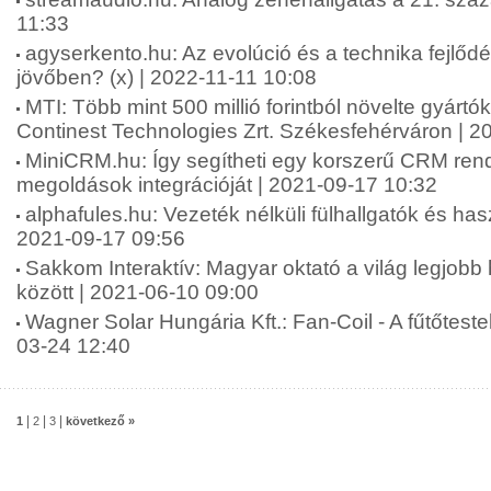
11:33
agyserkento.hu: Az evolúció és a technika fejlődé
jövőben? (x) | 2022-11-11 10:08
MTI: Több mint 500 millió forintból növelte gyártó
Continest Technologies Zrt. Székesfehérváron | 2
MiniCRM.hu: Így segítheti egy korszerű CRM rends
megoldások integrációját | 2021-09-17 10:32
alphafules.hu: Vezeték nélküli fülhallgatók és has
2021-09-17 09:56
Sakkom Interaktív: Magyar oktató a világ legjobb
között | 2021-06-10 09:00
Wagner Solar Hungária Kft.: Fan-Coil - A fűtőtestek
03-24 12:40
|
|
|
1
2
3
következő »