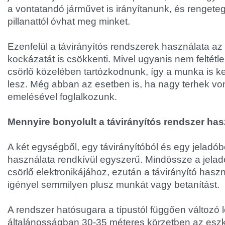
a vontatandó járművet is irányítanunk, és rengete
pillanattól óvhat meg minket.
Ezenfelül a távirányítós rendszerek használata az
kockázatát is csökkenti. Mivel ugyanis nem feltétle
csörlő közelében tartózkodnunk, így a munka is 
lesz. Még abban az esetben is, ha nagy terhek vo
emelésével foglalkozunk.
Mennyire bonyolult a távirányítós rendszer ha
A két egységből, egy távirányítóból és egy jeladóbó
használata rendkívül egyszerű. Mindössze a jeladó
csörlő elektronikájához, ezután a távirányító has
igényel semmilyen plusz munkát vagy betanítást.
A rendszer hatósugara a típustól függően változó 
általánosságban 30-35 méteres körzetben az es