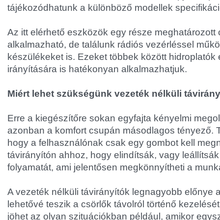
tájékozódhatunk a különböző modellek specifikációi
Az itt elérhető eszközök egy része meghatározott
alkalmazható, de találunk rádiós vezérléssel műk
készülékeket is. Ezeket többek között hidroplatók 
irányítására is hatékonyan alkalmazhatjuk.
Miért lehet szükségünk vezeték nélküli távirány
Erre a kiegészítőre sokan egyfajta kényelmi mego
azonban a komfort csupán másodlagos tényező. T
hogy a felhasználónak csak egy gombot kell meg
távirányítón ahhoz, hogy elindítsák, vagy leállítsá
folyamatát, ami jelentősen megkönnyítheti a munk
A vezeték nélküli távirányítók legnagyobb előnye
lehetővé teszik a csörlők távolról történő kezelésé
jöhet az olyan szituációkban például, amikor egysze