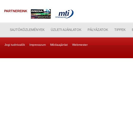
PARTNEREINK
SAJTÓKÖZLEMÉNYEK
ÜZLETI AJÁNLATOK
PÁLYÁZATOK
TIPPEK
Jogi tudnivalók
Impresszum
Médiaajánlat
Webmester