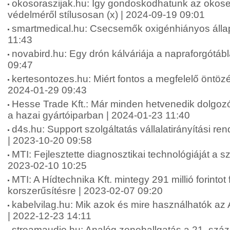
okosoraszijak.hu: Így gondoskodhatunk az okos
védelméről stílusosan (x) | 2024-09-19 09:01
smartmedical.hu: Csecsemők oxigénhiányos állap
11:43
novabird.hu: Egy drón kálváriája a napraforgótáb
09:47
kertesontozes.hu: Miért fontos a megfelelő öntözé
2024-01-29 09:43
Hesse Trade Kft.: Már minden hetvenedik dolgozór
a hazai gyártóiparban | 2024-01-23 11:40
d4s.hu: Support szolgáltatás vállalatirányítási re
| 2023-10-20 09:58
MTI: Fejlesztette diagnosztikai technológiáját a sz
2023-02-10 10:25
MTI: A Hídtechnika Kft. mintegy 291 millió forintot 
korszerűsítésre | 2023-02-07 09:20
kabelvilag.hu: Mik azok és mire használhatók az
| 2022-12-23 14:11
streamaudio.hu: Analóg zenehallgatás a 21. szá