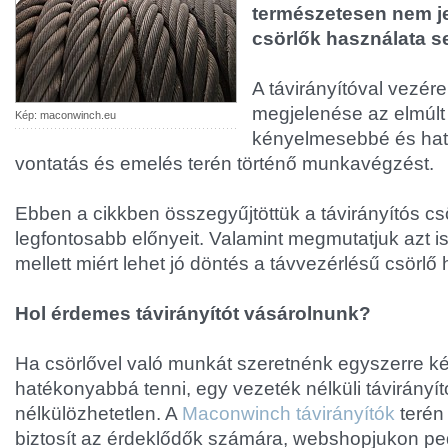
természetesen nem jel
csörlők használata s
A távirányítóval vezér
megjelenése az elmúlt
Kép: maconwinch.eu
kényelmesebbé és haté
vontatás és emelés terén történő munkavégzést.
Ebben a cikkben összegyűjtöttük a távirányítós c
legfontosabb előnyeit. Valamint megmutatjuk azt i
mellett miért lehet jó döntés a távvezérlésű csörlő
Hol érdemes távirányítót vásárolnunk?
Ha csörlővel való munkát szeretnénk egyszerre 
hatékonyabbá tenni, egy vezeték nélküli távirányít
nélkülözhetetlen. A
Maconwinch távirányítók
terén 
biztosít az érdeklődők számára, webshopjukon pe