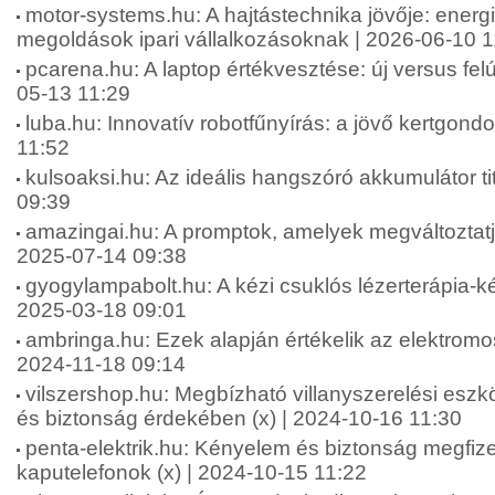
motor-systems.hu: A hajtástechnika jövője: energ
megoldások ipari vállalkozásoknak | 2026-06-10 1
pcarena.hu: A laptop értékvesztése: új versus felúj
05-13 11:29
luba.hu: Innovatív robotfűnyírás: a jövő kertgond
11:52
kulsoaksi.hu: Az ideális hangszóró akkumulátor tit
09:39
amazingai.hu: A promptok, amelyek megváltoztatjá
2025-07-14 09:38
gyogylampabolt.hu: A kézi csuklós lézerterápia-ké
2025-03-18 09:01
ambringa.hu: Ezek alapján értékelik az elektromos
2024-11-18 09:14
vilszershop.hu: Megbízható villanyszerelési esz
és biztonság érdekében (x) | 2024-10-16 11:30
penta-elektrik.hu: Kényelem és biztonság megfiz
kaputelefonok (x) | 2024-10-15 11:22