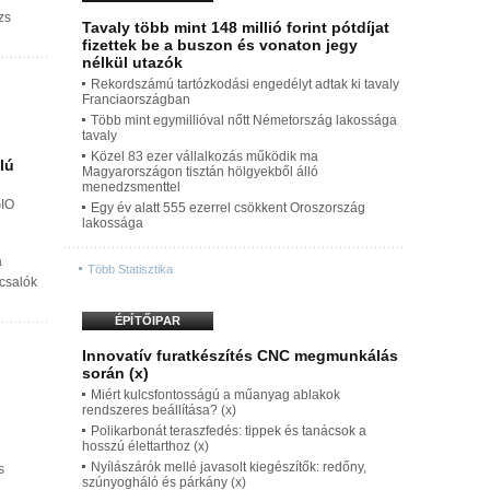
zs
Tavaly több mint 148 millió forint pótdíjat
fizettek be a buszon és vonaton jegy
nélkül utazók
Rekordszámú tartózkodási engedélyt adtak ki tavaly
Franciaországban
Több mint egymillióval nőtt Németország lakossága
tavaly
Közel 83 ezer vállalkozás működik ma
lú
Magyarországon tisztán hölgyekből álló
menedzsmenttel
GIO
Egy év alatt 555 ezerrel csökkent Oroszország
lakossága
a
Több Statisztika
 csalók
ÉPÍTŐIPAR
Innovatív furatkészítés CNC megmunkálás
során (x)
Miért kulcsfontosságú a műanyag ablakok
rendszeres beállítása? (x)
Polikarbonát teraszfedés: tippek és tanácsok a
hosszú élettarthoz (x)
Nyílászárók mellé javasolt kiegészítők: redőny,
s
szúnyogháló és párkány (x)