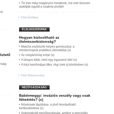
Tíz éve még magányos mesterek, ma már tízezren
alakítják együtt a szakma jövőjét
mi
Több Építőipar
ÉLELMISZERIPAR
Hogyan biztosítható az
élelmiszerbiztonság?
Matcha eszközök helyes gondozása: a
mindennapok praktikus útmutatója (x)
öztető
Az oregánóolaj ereje (x)
A lángos több, mint egy egyszerű étel (x)
onság
A házi kenőmájas titka: régi ízek új köntösben (x)
Több Élelmiszeripar
MEZŐGAZDASÁG
Babérmeggy: inváziós veszély vagy csak
félreértés? (x)
Növények táplálása: a jövő fenntartható
kertészkedése (x)
Automatizált mezőgazdaság: amikor a precizitás