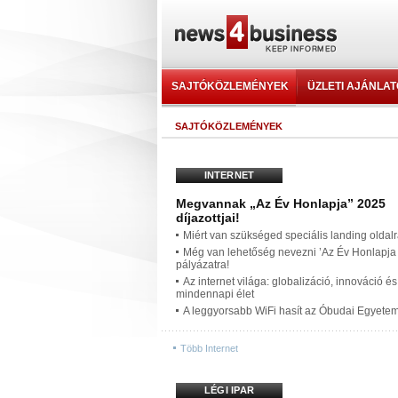
SAJTÓKÖZLEMÉNYEK
ÜZLETI AJÁNLA
SAJTÓKÖZLEMÉNYEK
INTERNET
Megvannak „Az Év Honlapja” 2025
díjazottjai!
Miért van szükséged speciális landing oldal
Még van lehetőség nevezni ’Az Év Honlapja
pályázatra!
Az internet világa: globalizáció, innováció és
mindennapi élet
A leggyorsabb WiFi hasít az Óbudai Egyete
Több Internet
LÉGI IPAR