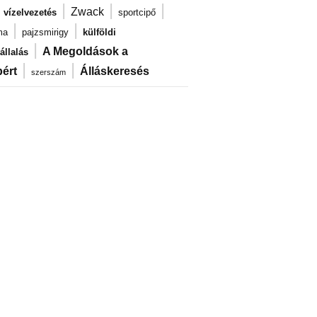
|
|
|
|
Zwack
vízelvezetés
sportcipő
|
|
ma
pajzsmirigy
külföldi
|
A Megoldások a
llalás
|
|
ért
Álláskeresés
szerszám