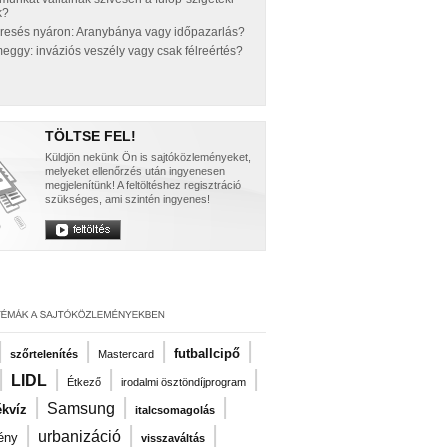
k?
eresés nyáron: Aranybánya vagy időpazarlás?
ggy: inváziós veszély vagy csak félreértés?
TÖLTSE FEL!
Küldjön nekünk Ön is sajtóközleményeket,
melyeket ellenőrzés után ingyenesen
megjelenítünk! A feltöltéshez regisztráció
szükséges, ami szintén ingyenes!
|
|
|
|
futballcipő
szőrtelenítés
Mastercard
|
|
|
|
LIDL
Étkező
irodalmi ösztöndíjprogram
|
|
|
Samsung
kvíz
italcsomagolás
|
|
|
urbanizáció
ény
visszaváltás