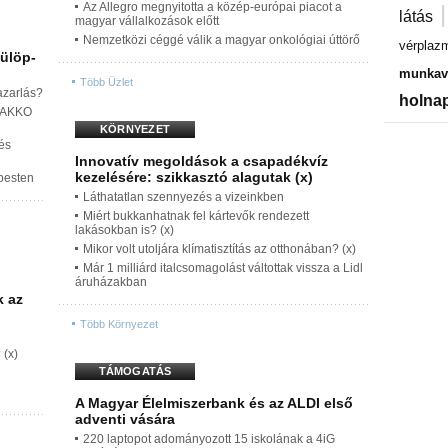
Az Allegro megnyitotta a közép-európai piacot a
látás
magyar vállalkozások előtt
Nemzetközi céggé válik a magyar onkológiai úttörő
vérplaz
fülöp-
munkavá
Több Üzlet
azarlás?
holnap
z AKKO
KÖRNYEZET
és
Innovatív megoldások a csapadékvíz
kezelésére: szikkasztó alagutak (x)
pesten
Láthatatlan szennyezés a vizeinkben
Miért bukkanhatnak fel kártevők rendezett
lakásokban is? (x)
Mikor volt utoljára klímatisztítás az otthonában? (x)
Már 1 milliárd italcsomagolást váltottak vissza a Lidl
áruházakban
k az
Több Környezet
 (x)
TÁMOGATÁS
A Magyar Élelmiszerbank és az ALDI első
adventi vására
220 laptopot adományozott 15 iskolának a 4iG