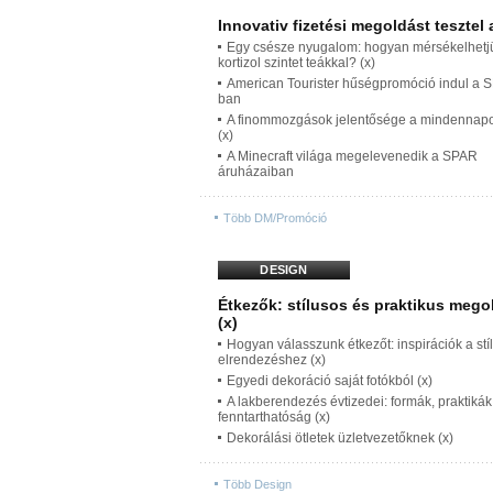
Innovativ fizetési megoldást tesztel 
Egy csésze nyugalom: hogyan mérsékelhetj
kortizol szintet teákkal? (x)
American Tourister hűségpromóció indul a 
ban
A finommozgások jelentősége a mindennap
(x)
A Minecraft világa megelevenedik a SPAR
áruházaiban
Több DM/Promóció
DESIGN
Étkezők: stílusos és praktikus meg
(x)
Hogyan válasszunk étkezőt: inspirációk a stí
elrendezéshez (x)
Egyedi dekoráció saját fotókból (x)
A lakberendezés évtizedei: formák, praktikák
fenntarthatóság (x)
Dekorálási ötletek üzletvezetőknek (x)
Több Design