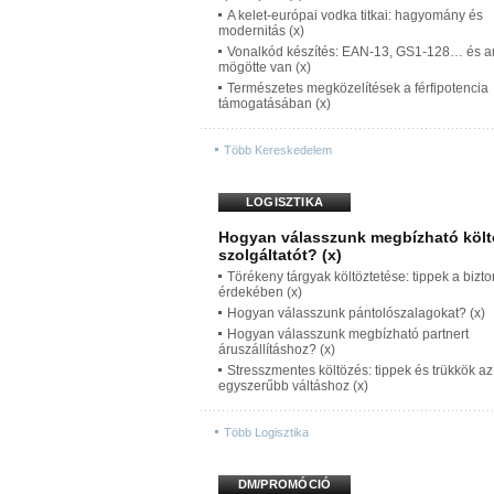
A kelet-európai vodka titkai: hagyomány és
modernitás (x)
Vonalkód készítés: EAN-13, GS1-128… és a
mögötte van (x)
Természetes megközelítések a férfipotencia
támogatásában (x)
Több Kereskedelem
LOGISZTIKA
Hogyan válasszunk megbízható költ
szolgáltatót? (x)
Törékeny tárgyak költöztetése: tippek a bizt
érdekében (x)
Hogyan válasszunk pántolószalagokat? (x)
Hogyan válasszunk megbízható partnert
áruszállításhoz? (x)
Stresszmentes költözés: tippek és trükkök az
egyszerűbb váltáshoz (x)
Több Logisztika
DM/PROMÓCIÓ