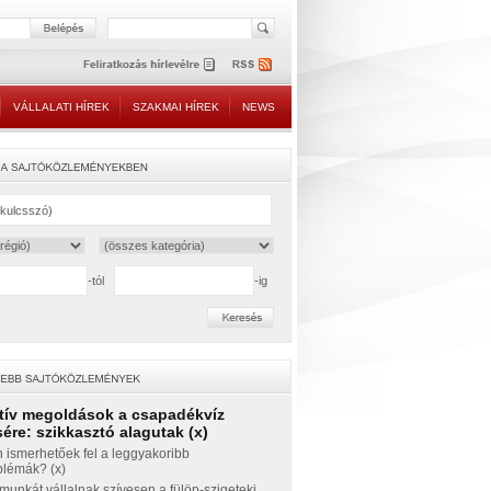
VÁLLALATI HÍREK
SZAKMAI HÍREK
NEWS
-tól
-ig
tív megoldások a csapadékvíz
ére: szikkasztó alagutak (x)
 ismerhetőek fel a leggyakoribb
blémák? (x)
munkát vállalnak szívesen a fülöp-szigeteki