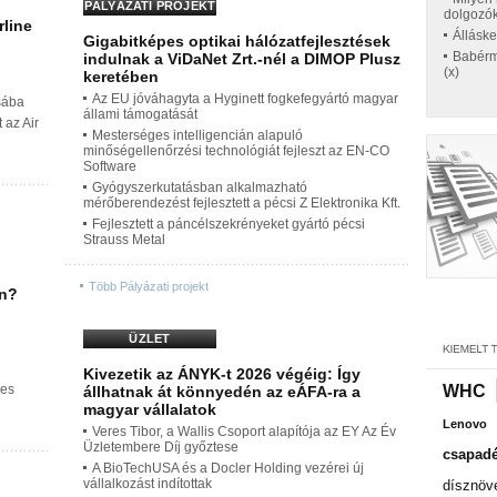
PÁLYÁZATI PROJEKT
dolgozó
rline
Állásk
Gigabitképes optikai hálózatfejlesztések
Babérme
indulnak a ViDaNet Zrt.-nél a DIMOP Plusz
(x)
keretében
Az EU jóváhagyta a Hyginett fogkefegyártó magyar
osába
állami támogatását
 az Air
Mesterséges intelligencián alapuló
minőségellenőrzési technológiát fejleszt az EN-CO
Software
Gyógyszerkutatásban alkalmazható
mérőberendezést fejlesztett a pécsi Z Elektronika Kft.
Fejlesztett a páncélszekrényeket gyártó pécsi
Strauss Metal
Több Pályázati projekt
án?
ÜZLET
Kivezetik az ÁNYK-t 2026 végéig: Így
kes
WHC
állhatnak át könnyedén az eÁFA-ra a
magyar vállalatok
Lenovo
Veres Tibor, a Wallis Csoport alapítója az EY Az Év
Üzletembere Díj győztese
csapadé
A BioTechUSA és a Docler Holding vezérei új
vállalkozást indítottak
dísznöv