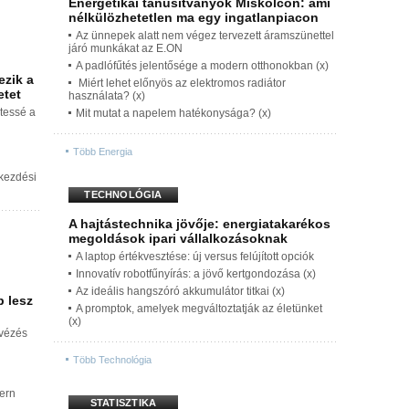
Energetikai tanúsítványok Miskolcon: ami
nélkülözhetetlen ma egy ingatlanpiacon
Az ünnepek alatt nem végez tervezett áramszünettel
járó munkákat az E.ON
A padlófűtés jelentősége a modern otthonokban (x)
ezik a
Miért lehet előnyös az elektromos radiátor
etet
használata? (x)
tessé a
Mit mutat a napelem hatékonysága? (x)
Több Energia
akezdési
TECHNOLÓGIA
A hajtástechnika jövője: energiatakarékos
megoldások ipari vállalkozásoknak
A laptop értékvesztése: új versus felújított opciók
Innovatív robotfűnyírás: a jövő kertgondozása (x)
Az ideális hangszóró akkumulátor titkai (x)
b lesz
A promptok, amelyek megváltoztatják az életünket
(x)
évézés
Több Technológia
dern
STATISZTIKA