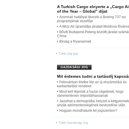
A Turkish Cargo elnyerte a „Cargo Ai
of the Year – Global” díjat
Azonnali hatállyal távozik a Boeing 737-es
programjának vezetője
A Wizz Air újraindítja járatait Moldova fővár
Bővíti Budapest-Peking közötti járatai számát
China
Bírság a Ryanairnek
Több Légi ipar
GAZDASÁGI JOG
Mit érdemes tudni a tartásdíj kapcs
Februárban életbe lép az új elszámolási és
karbantartási rendelet
Most kell lépniük a hazai cégeknek, hogy
vámmentesen importálhassanak
Javulhat a demográfiai helyzet a kétgyerme
anyák adómentességének bevezetése után
Hogyan mondhatunk fel jogszerűen?
Több Gazdasági Jog