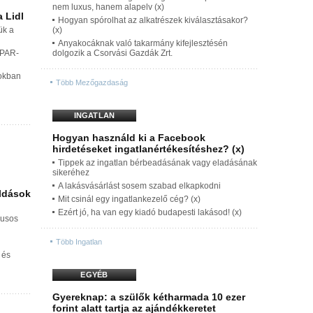
nem luxus, hanem alapelv (x)
a Lidl
Hogyan spórolhat az alkatrészek kiválasztásakor?
ük a
(x)
Anyakocáknak való takarmány kifejlesztésén
SPAR-
dolgozik a Csorvási Gazdák Zrt.
okban
Több Mezőgazdaság
INGATLAN
Hogyan használd ki a Facebook
hirdetéseket ingatlanértékesítéshez? (x)
Tippek az ingatlan bérbeadásának vagy eladásának
sikeréhez
A lakásvásárlást sosem szabad elkapkodni
oldások
Mit csinál egy ingatlankezelő cég? (x)
Ezért jó, ha van egy kiadó budapesti lakásod! (x)
lusos
Több Ingatlan
 és
EGYÉB
Gyereknap: a szülők kétharmada 10 ezer
forint alatt tartja az ajándékkeretet