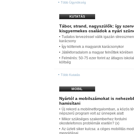
Több Ügynökség
KUTATÁS
Tábor, strand, nagyszülők: így szerv
kisgyermekes családok a nyári szün
Tudatos tervezéssel válik igazán stresszmen
karácsony
Így költenek a magyarok karácsonykor
Játékforradalom a magyar felnőttek körében
Felmérés: 50-75 ezer forint az átlagos iskol
költség
Több Kutatás
MOBIL
Nyártól a mobilszámokat is nehezeb
hamisítani
Új rekord a mobilnetforgalomban, a közös t
népszerű program volt az ünnepek alatt
Mikor szükséges szakemberhez fordulni
okostelefonos problémák esetén? (x)
Az üzleti siker kulcsa: a céges mobilitás mo
megoldásai