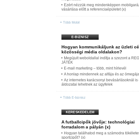
Ezért nézzük meg mindenképpen mobilgará
vásárlása előtt a referenciaépületet (x)
Több Mobil
E-BIZNISZ
Hogyan kommunikáljunk az üzleti cé
közösségi média oldalakon?
Megújult weboldallal indítja a szezont a RE
JÁTÉK
E-mail marketing – több, mint hírlevél
A honlap mindennek az alfája és az ómegáj
Az internetes karácsonyi bevásárlásoknál is
áldozatai lehetnek az ügyfelek
Több E-biznisz
KERESKEDELEM
A futballcipők jövője: technológiai
forradalom a pályán (x)
Hogyan találhatod meg a számodra tökélete
sportcipőt? (x)