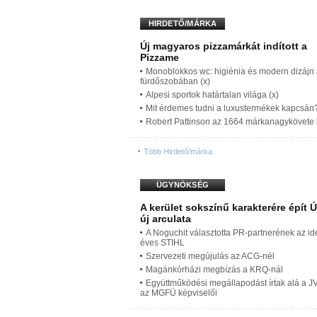
HIRDETŐ/MÁRKA
Új magyaros pizzamárkát indított a
Pizzame
Monoblokkos wc: higiénia és modern dizájn
fürdőszobában (x)
Alpesi sportok határtalan világa (x)
Mit érdemes tudni a luxustermékek kapcsán?
Robert Pattinson az 1664 márkanagykövete l
Több Hirdető/márka
ÜGYNÖKSÉG
A kerület sokszínű karakterére épít 
új arculata
A Noguchit választotta PR-partnerének az i
éves STIHL
Szervezeti megújulás az ACG-nél
Magánkórházi megbízás a KRQ-nál
Együttműködési megállapodást írtak alá a J
az MGFÜ képviselői