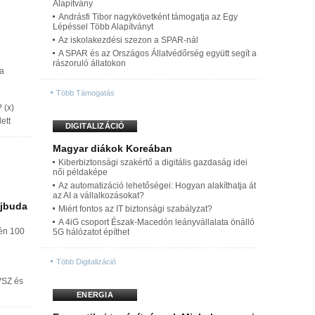
Alapítvány
Andrásfi Tibor nagykövetként támogatja az Egy
Lépéssel Több Alapítványt
Az iskolakezdési szezon a SPAR-nál
A SPAR és az Országos Állatvédőrség együtt segít a
rászoruló állatokon
 a
Több Támogatás
 (x)
ett
DIGITALIZÁCIÓ
Magyar diákok Koreában
Kiberbiztonsági szakértő a digitális gazdaság idei
női példaképe
Az automatizáció lehetőségei: Hogyan alakíthatja át
az AI a vállalkozásokat?
Újbuda
Miért fontos az IT biztonsági szabályzat?
A 4iG csoport Észak-Macedón leányvállalata önálló
dén 100
5G hálózatot építhet
Több Digitalizáció
VSZ és
ENERGIA