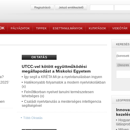
TOK
PÁLYÁZATOK
TIPPEK
ESETTANULMÁNYOK
KUTATÁSOK
VIDEÓTÁR
OKTATÁS
UTCC-vel kötött együttműködési
megállapodást a Miskolci Egyetem
ra?
Így segít a KRÉTA MI-je a nyelvtanulásban ingyen
 2025’
Hatékonyabb folyamatok a modern nyelviskolákban
(x)
Felnőttkorban nyelvet tanulni természetesen
lehetséges (x)
men
Családi nyelvtanulás a mesterséges intelligencia
segítségével
Innova
kezelés
Több Oktatás
Hogyan
látáspro
Milyen 