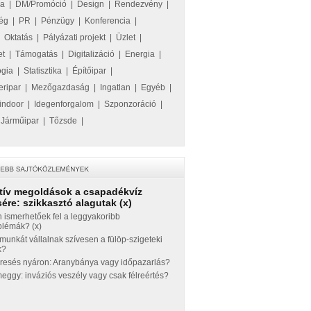
ka
|
DM/Promóció
|
Design
|
Rendezvény
|
ég
|
PR
|
Pénzügy
|
Konferencia
|
|
Oktatás
|
Pályázati projekt
|
Üzlet
|
et
|
Támogatás
|
Digitalizáció
|
Energia
|
ógia
|
Statisztika
|
Építőipar
|
eripar
|
Mezőgazdaság
|
Ingatlan
|
Egyéb
|
indoor
|
Idegenforgalom
|
Szponzoráció
|
|
Járműipar
|
Tőzsde
|
tív megoldások a csapadékvíz
ére: szikkasztó alagutak (x)
 ismerhetőek fel a leggyakoribb
blémák? (x)
munkát vállalnak szívesen a fülöp-szigeteki
k?
eresés nyáron: Aranybánya vagy időpazarlás?
ggy: inváziós veszély vagy csak félreértés?