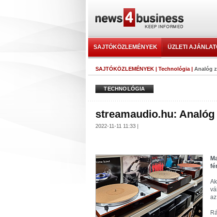
SAJTÓKÖZLEMÉNYEK
ÜZLETI AJÁNLA
SAJTÓKÖZLEMÉNYEK
|
Technológia
|
Analóg z
TECHNOLÓGIA
streamaudio.hu: Analóg 
2022-11-11 11:33 |
Ma
fé
Ak
vá
az
Rá