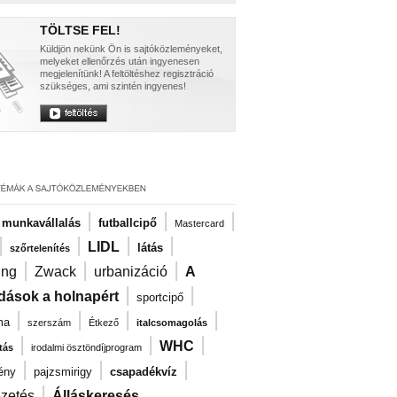
TÖLTSE FEL!
Küldjön nekünk Ön is sajtóközleményeket,
melyeket ellenőrzés után ingyenesen
megjelenítünk! A feltöltéshez regisztráció
szükséges, ami szintén ingyenes!
|
|
|
i munkavállalás
futballcipő
Mastercard
|
|
|
|
LIDL
látás
szőrtelenítés
|
|
|
ng
Zwack
urbanizáció
A
|
|
dások a holnapért
sportcipő
|
|
|
|
ma
szerszám
Étkező
italcsomagolás
|
|
|
WHC
tás
irodalmi ösztöndíjprogram
|
|
|
ény
pajzsmirigy
csapadékvíz
|
ezetés
Álláskeresés