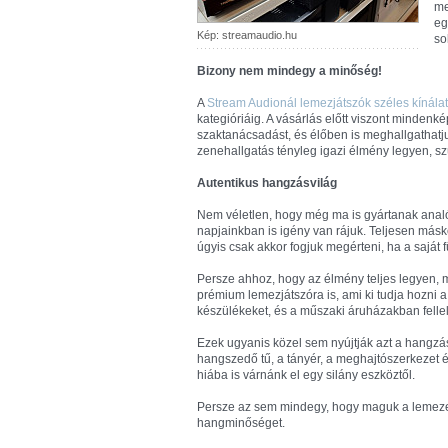
me
eg
Kép: streamaudio.hu
so
Bizony nem mindegy a minőség!
A
Stream Audionál lemezjátszók széles kínála
kategióriáig. A vásárlás előtt viszont minden
szaktanácsadást, és élőben is meghallgathat
zenehallgatás tényleg igazi élmény legyen, szü
Autentikus hangzásvilág
Nem véletlen, hogy még ma is gyártanak anal
napjainkban is igény van rájuk. Teljesen másk
úgyis csak akkor fogjuk megérteni, ha a saját
Persze ahhoz, hogy az élmény teljes legyen,
prémium lemezjátszóra is, ami ki tudja hozni 
készülékeket, és a műszaki áruházakban fellelhe
Ezek ugyanis közel sem nyújtják azt a hangz
hangszedő tű, a tányér, a meghajtószerkezet é
hiába is várnánk el egy silány eszköztől.
Persze az sem mindegy, hogy maguk a lemezek 
hangminőséget.