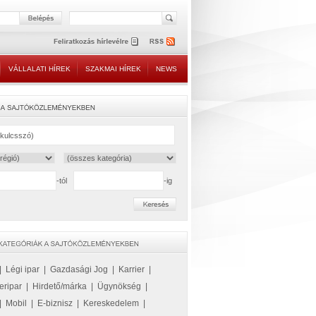
VÁLLALATI HÍREK
SZAKMAI HÍREK
NEWS
-tól
-ig
|
Légi ipar
|
Gazdasági Jog
|
Karrier
|
eripar
|
Hirdető/márka
|
Ügynökség
|
|
Mobil
|
E-biznisz
|
Kereskedelem
|