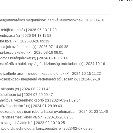
L
energiatakarékos megoldások ipari vállalkozásoknak | 2026-06-10
 felújított opciók | 2026-05-13 11:29
tgondozása (x) | 2026-04-13 11:52
r titkai (x) | 2025-08-26 09:39
tatják az életünket (x) | 2025-07-14 09:38
ia-készülékekről (x) | 2025-03-18 09:01
tromos kerékpárokat (x) | 2024-11-18 09:14
 eszközök a hatékonyság és biztonság érdekében (x) | 2024-10-16
gfizethető áron – modern kaputelefonok (x) | 2024-10-15 11:22
koseszközök megfelelő védelméről stílusosan (x) | 2024-09-19
llapota (x) | 2024-08-22 11:43
gótáblában (x) | 2024-07-29 09:47
nyítóval vezérelhető csörlő (x) | 2024-03-21 09:54
ntözéstechnika? (x) | 2024-01-29 09:43
ozóra jut egy ipari robot a hazai gyártóiparban | 2024-01-23 11:40
si rendszerhez: kinek való? | 2023-10-20 09:58
t a szegedi Avidin Kft. | 2023-02-10 10:25
intot fordít technológiai korszerűsítésre | 2023-02-07 09:20