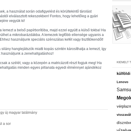
, a használat során odafigyelést és körültekintő tárolást
ástól elválasztott rekeszekben! Fontos, hogy lehetőleg a gyári
ejére vegyük ki!
a lemezt a belső papírborítóba, majd ezzel együtt a külső tokba! Ha
leülhet a mikrobarázdákba. A lemezek legfőbb ellensége ugyanis a
 Ehhez használjunk speciális szénszálas kefét vagy tisztítókendőt!
a silány hanglejátszók miatti kopás szintén károsíthatja a lemezt, így
t használjunk a zenehallgatáshoz!
csak a szélét, vagy a közepén a matricázott részt fogjuk meg! Ha
enehallgatás minden egyes pillanata egyedi élménnyel ajándékoz
külföld
Lenovo
Samsu
Megol
vérplaz
egy új magyar találmány
visszavál
dísznöv
l a sor
vízelv