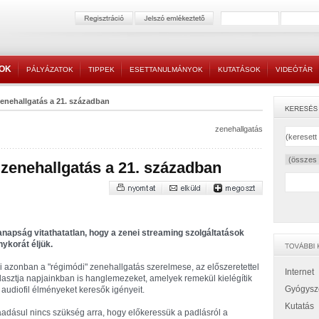
TOK
PÁLYÁZATOK
TIPPEK
ESETTANULMÁNYOK
KUTATÁSOK
VIDEÓTÁR
enehallgatás a 21. században
zenehallgatás
zenehallgatás a 21. században
napság vitathatatlan, hogy a zenei streaming szolgáltatások
nykorát éljük.
i azonban a "régimódi" zenehallgatás szerelmese, az előszeretettel
Internet
lasztja napjainkban is hanglemezeket, amelyek remekül kielégítik
Gyógysz
 audiofil élményeket keresők igényeit.
Kutatás
adásul nincs szükség arra, hogy előkeressük a padlásról a