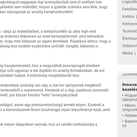
Logiszti
gboldogult nagypapa régi lemezjátszóját (ami jó eséllyel már
yébként sem működik), hiszen a gyártók számára sem titok, hogy
Felelőss
kan rajonganak az analóg hanghordozókért.
Kultúra
Környez
Technol
ta
várja az érdeklődőket, a belépőszinttől az ultra high-end
képp érdemes felkeresni az üzlet bemutatótermét, ahol kérhetünk
Élelmisz
juk, hogy mire képesek az egyes termékek. Ráadásul ahhoz, hogy a
Outdoor/
kség lesz további eszközökre (erősítő, hangfal, kábelek) is.
Média
óg hanglemezeket, hisz a megszállott zenerajongók körében
épp szól ugyanaz a dal digitális és analóg formátumban, de ezt
 fülünkkel halljuk. A különbség megdöbbentő lesz.
Innova
 mindenképp szükség van egy, a mai kor igényeinek megfelelő
kezelés
a lemezekből a maximumot. Felejtsük el a régi, padláson porosodó
tő, pár tízezer forintos "retro" lemezjátszókat!
Hogyan
látáspro
ásvilágot, amire egy prémiumminőségű termék képes. Ezeknél a
Milyen 
s a karrendszerek finom összhangja olyan teljesítményt nyújt, amit
dolgozó
Állásk
Babérme
milyen állapotban vannak, hisz ez szintén befolyásolja a
(x)