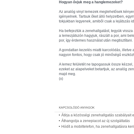
Hogyan óvjuk meg a hanglemezeket?
Az analóg vinyl lemezek meglehetősek kényesek
igényelnek. Tartsuk őket álló helyzetben, egym
tokjukban legyenek, amiből csak a lejátszás id
Ha befejeztük a zenehallgatást, tegyük vissza 
a lemezjátszón hagyjuk, rászáll a por, ami be
por, így érdemes használat után megtisztítani.
A gondatlan kezelés miatti karcolódás, illetve 
nagyon fontos, hogy csak jó minőségű eszköz
A lemez felületét ne tapogassuk össze kézzel, 
ezeket az alapelveket betartjuk, az analóg z
majd meg.
(x)
Átírja a közösségi zenehallgatás szabályait 
Áthangolja a zenepiacot az új szolgáltatás
Hódít a mobiltelefon, ha zenehallgatásra kerü