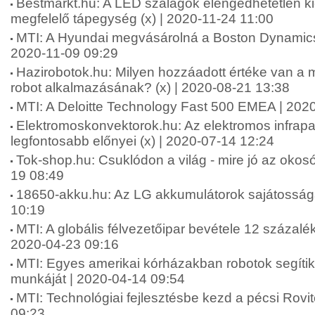
Bestmarkt.hu: A LED szalagok elengedhetetlen ki
megfelelő tápegység (x) | 2020-11-24 11:00
MTI: A Hyundai megvásárolná a Boston Dynamics r
2020-11-09 09:29
Hazirobotok.hu: Milyen hozzáadott értéke van a 
robot alkalmazásának? (x) | 2020-08-21 13:38
MTI: A Deloitte Technology Fast 500 EMEA | 202
Elektromoskonvektorok.hu: Az elektromos infrap
legfontosabb előnyei (x) | 2020-07-14 12:24
Tok-shop.hu: Csuklódon a világ - mire jó az okosó
19 08:49
18650-akku.hu: Az LG akkumulátorok sajátossága
10:19
MTI: A globális félvezetőipar bevétele 12 százalé
2020-04-23 09:16
MTI: Egyes amerikai kórházakban robotok segítik
munkáját | 2020-04-14 09:54
MTI: Technológiai fejlesztésbe kezd a pécsi Rovi
09:23