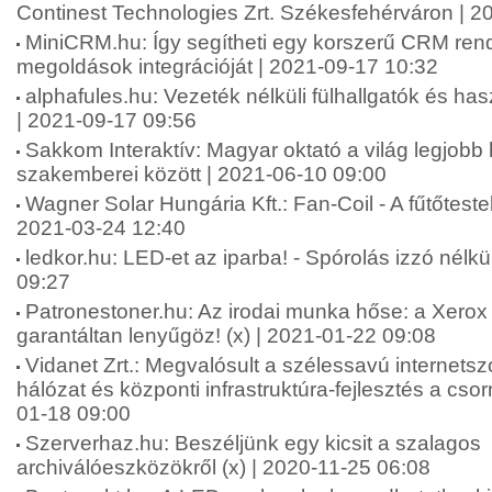
Continest Technologies Zrt. Székesfehérváron | 2
MiniCRM.hu: Így segítheti egy korszerű CRM rends
megoldások integrációját | 2021-09-17 10:32
alphafules.hu: Vezeték nélküli fülhallgatók és has
| 2021-09-17 09:56
Sakkom Interaktív: Magyar oktató a világ legjobb 
szakemberei között | 2021-06-10 09:00
Wagner Solar Hungária Kft.: Fan-Coil - A fűtőtestek
2021-03-24 12:40
ledkor.hu: LED-et az iparba! - Spórolás izzó nélkü
09:27
Patronestoner.hu: Az irodai munka hőse: a Xerox
garantáltan lenyűgöz! (x) | 2021-01-22 09:08
Vidanet Zrt.: Megvalósult a szélessavú internetszo
hálózat és központi infrastruktúra-fejlesztés a cso
01-18 09:00
Szerverhaz.hu: Beszéljünk egy kicsit a szalagos
archiválóeszközökről (x) | 2020-11-25 06:08