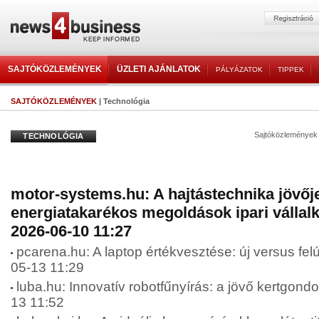
SAJTÓKÖZLEMÉNYEK
ÜZLETI AJÁNLATOK
PÁLYÁZATOK
TIPPEK
SAJTÓKÖZLEMÉNYEK
| Technológia
Sajtóközlemények
TECHNOLÓGIA
motor-systems.hu: A hajtástechnika jövőj
energiatakarékos megoldások ipari vállal
2026-06-10 11:27
pcarena.hu: A laptop értékvesztése: új versus felúj
05-13 11:29
luba.hu: Innovatív robotfűnyírás: a jövő kertgond
13 11:52