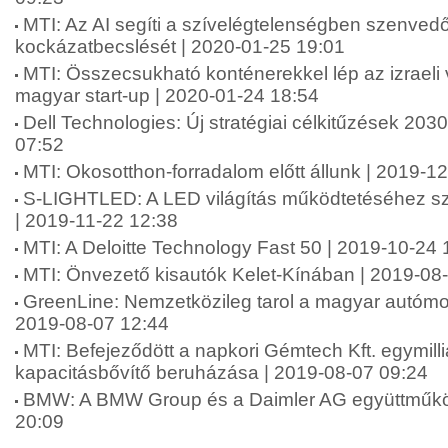
MTI: Az AI segíti a szívelégtelenségben szenved
kockázatbecslését | 2020-01-25 19:01
MTI: Összecsukható konténerekkel lép az izraeli 
magyar start-up | 2020-01-24 18:54
Dell Technologies: Új stratégiai célkitűzések 203
07:52
MTI: Okosotthon-forradalom előtt állunk | 2019-1
S-LIGHTLED: A LED világítás működtetéséhez s
| 2019-11-22 12:38
MTI: A Deloitte Technology Fast 50 | 2019-10-24 
MTI: Önvezető kisautók Kelet-Kínában | 2019-08
GreenLine: Nemzetközileg tarol a magyar autómo
2019-08-07 12:44
MTI: Befejeződött a napkori Gémtech Kft. egymill
kapacitásbővítő beruházása | 2019-08-07 09:24
BMW: A BMW Group és a Daimler AG együttműkö
20:09