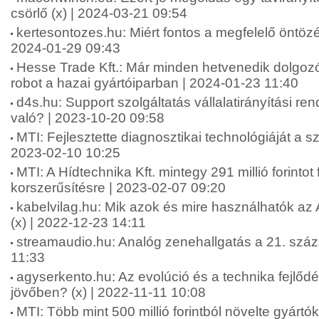
csörlő (x) | 2024-03-21 09:54
kertesontozes.hu: Miért fontos a megfelelő öntözé
2024-01-29 09:43
Hesse Trade Kft.: Már minden hetvenedik dolgozór
robot a hazai gyártóiparban | 2024-01-23 11:40
d4s.hu: Support szolgáltatás vállalatirányítási re
való? | 2023-10-20 09:58
MTI: Fejlesztette diagnosztikai technológiáját a sz
2023-02-10 10:25
MTI: A Hídtechnika Kft. mintegy 291 millió forintot 
korszerűsítésre | 2023-02-07 09:20
kabelvilag.hu: Mik azok és mire használhatók a
(x) | 2022-12-23 14:11
streamaudio.hu: Analóg zenehallgatás a 21. szá
11:33
agyserkento.hu: Az evolúció és a technika fejlődé
jövőben? (x) | 2022-11-11 10:08
MTI: Több mint 500 millió forintból növelte gyártó