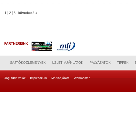
|
|
|
1
2
3
következő »
PARTNEREINK
SAJTÓKÖZLEMÉNYEK
ÜZLETI AJÁNLATOK
PÁLYÁZATOK
TIPPEK
Jogi tudnivalók
Impresszum
Médiaajánlat
Webmester