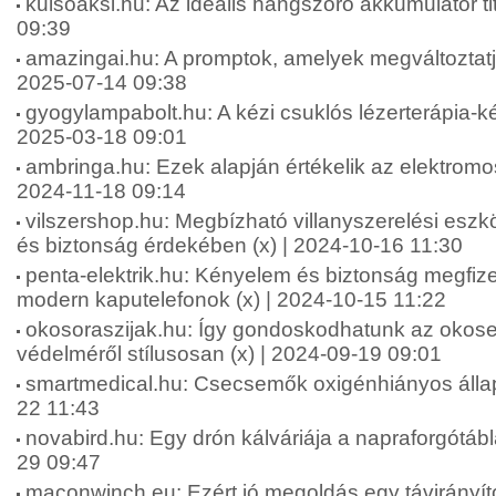
kulsoaksi.hu: Az ideális hangszóró akkumulátor tit
09:39
amazingai.hu: A promptok, amelyek megváltoztatjá
2025-07-14 09:38
gyogylampabolt.hu: A kézi csuklós lézerterápia-ké
2025-03-18 09:01
ambringa.hu: Ezek alapján értékelik az elektromos
2024-11-18 09:14
vilszershop.hu: Megbízható villanyszerelési esz
és biztonság érdekében (x) | 2024-10-16 11:30
penta-elektrik.hu: Kényelem és biztonság megfize
modern kaputelefonok (x) | 2024-10-15 11:22
okosoraszijak.hu: Így gondoskodhatunk az okos
védelméről stílusosan (x) | 2024-09-19 09:01
smartmedical.hu: Csecsemők oxigénhiányos állap
22 11:43
novabird.hu: Egy drón kálváriája a napraforgótábl
29 09:47
maconwinch.eu: Ezért jó megoldás egy távirányít