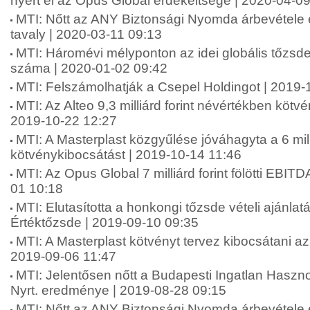
nyert el az Opus Global érdekeltsége | 2020-04-0
MTI: Nőtt az ANY Biztonsági Nyomda árbevétele
tavaly | 2020-03-11 09:13
MTI: Háromévi mélyponton az idei globális tőzsd
száma | 2020-01-02 09:42
MTI: Felszámolhatják a Csepel Holdingot | 2019-
MTI: Az Alteo 9,3 milliárd forint névértékben kötvé
2019-10-22 12:27
MTI: A Masterplast közgyűlése jóváhagyta a 6 mil
kötvénykibocsátást | 2019-10-14 11:46
MTI: Az Opus Global 7 milliárd forint fölötti EBITDA
01 10:18
MTI: Elutasította a honkongi tőzsde vételi ajánlat
Értéktőzsde | 2019-09-10 09:35
MTI: A Masterplast kötvényt tervez kibocsátani 
2019-09-06 11:47
MTI: Jelentősen nőtt a Budapesti Ingatlan Hasznos
Nyrt. eredménye | 2019-08-28 09:15
MTI: Nőtt az ANY Biztonsági Nyomda árbevétele