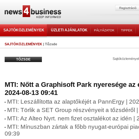
SAJTÓKÖZLEMÉNYEK
ÜZLETI AJÁNLATOK
PÁLYÁZATOK
TIPPEK
SAJTÓKÖZLEMÉNYEK
| Tőzsde
Sajtóközleménye
TŐZSDE
MTI: Nőtt a Graphisoft Park nyeresége az e
2024-08-13 09:41
MTI: Leszállította az alaptőkéjét a PannErgy | 2
MTI: Törlik a SET Group részvényeit a tőzsdéről 
MTI: Az Alteo Nyrt. nem fizet osztalékot az idén 
MTI: Mínuszban zártak a főbb nyugat-európai pia
09:39