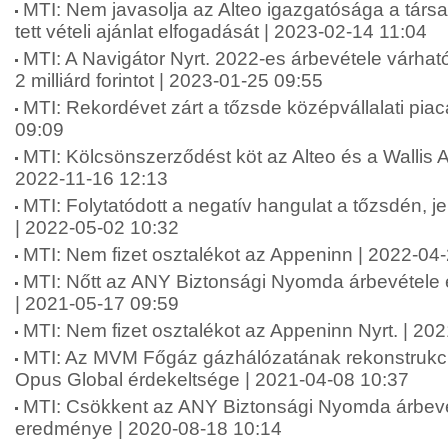
MTI: Nem javasolja az Alteo igazgatósága a társ
tett vételi ajánlat elfogadását | 2023-02-14 11:04
MTI: A Navigátor Nyrt. 2022-es árbevétele várhat
2 milliárd forintot | 2023-01-25 09:55
MTI: Rekordévet zárt a tőzsde középvállalati pia
09:09
MTI: Kölcsönszerződést köt az Alteo és a Wallis
2022-11-16 12:13
MTI: Folytatódott a negatív hangulat a tőzsdén, j
| 2022-05-02 10:32
MTI: Nem fizet osztalékot az Appeninn | 2022-04
MTI: Nőtt az ANY Biztonsági Nyomda árbevétele
| 2021-05-17 09:59
MTI: Nem fizet osztalékot az Appeninn Nyrt. | 20
MTI: Az MVM Főgáz gázhálózatának rekonstrukció
Opus Global érdekeltsége | 2021-04-08 10:37
MTI: Csökkent az ANY Biztonsági Nyomda árbevé
eredménye | 2020-08-18 10:14