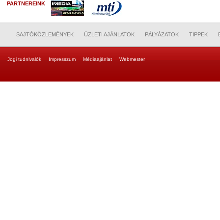
PARTNEREINK
SAJTÓKÖZLEMÉNYEK
ÜZLETI AJÁNLATOK
PÁLYÁZATOK
TIPPEK
Jogi tudnivalók
Impresszum
Médiaajánlat
Webmester