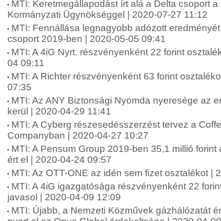
MTI: Keretmegállapodást írt alá a Delta csoport a D
Kormányzati Ügynökséggel | 2020-07-27 11:12
MTI: Fennállása legnagyobb adózott eredményét 
csoport 2019-ben | 2020-05-05 09:41
MTI: A 4iG Nyrt. részvényenként 22 forint osztalék
04 09:11
MTI: A Richter részvényenként 63 forint osztalékot
07:35
MTI: Az ANY Biztonsági Nyomda nyeresége az e
kerül | 2020-04-29 11:41
MTI: A Cyberg részesedésszerzést tervez a Coff
Companyban | 2020-04-27 10:27
MTI: A Pensum Group 2019-ben 35,1 millió forint
ért el | 2020-04-24 09:57
MTI: Az OTT-ONE az idén sem fizet osztalékot | 
MTI: A 4iG igazgatósága részvényenként 22 forin
javasol | 2020-04-09 12:09
MTI: Újabb, a Nemzeti Közművek gázhálózatát é