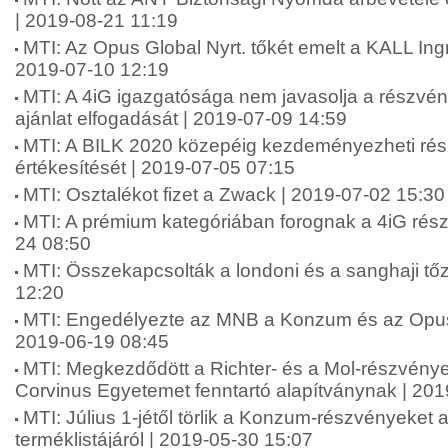
| 2019-08-21 11:19
MTI: Az Opus Global Nyrt. tőkét emelt a KALL Ingr
2019-07-10 12:19
MTI: A 4iG igazgatósága nem javasolja a részvén
ajánlat elfogadását | 2019-07-09 14:59
MTI: A BILK 2020 közepéig kezdeményezheti rés
értékesítését | 2019-07-05 07:15
MTI: Osztalékot fizet a Zwack | 2019-07-02 15:30
MTI: A prémium kategóriában forognak a 4iG rész
24 08:50
MTI: Összekapcsolták a londoni és a sanghaji tő
12:20
MTI: Engedélyezte az MNB a Konzum és az Opus G
2019-06-19 08:45
MTI: Megkezdődött a Richter- és a Mol-részvény
Corvinus Egyetemet fenntartó alapítványnak | 20
MTI: Július 1-jétől törlik a Konzum-részvényeket
terméklistájáról | 2019-05-30 15:07