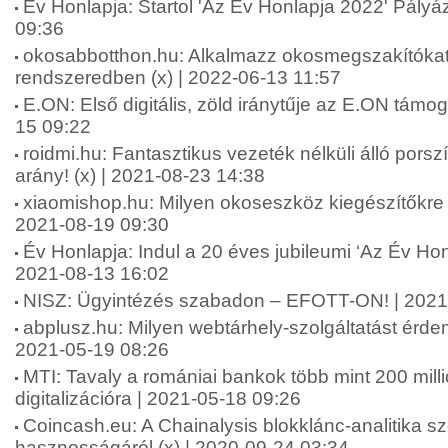
Év Honlapja: Startol 'Az Év Honlapja 2022' Pályá
09:36
okosabbotthon.hu: Alkalmazz okosmegszakítókat
rendszeredben (x) | 2022-06-13 11:57
E.ON: Első digitális, zöld iránytűje az E.ON támo
15 09:22
roidmi.hu: Fantasztikus vezeték nélküli álló porszí
arány! (x) | 2021-08-23 14:38
xiaomishop.hu: Milyen okoseszköz kiegészítőkre
2021-08-19 09:30
Év Honlapja: Indul a 20 éves jubileumi ‘Az Év Honl
2021-08-13 16:02
NISZ: Ügyintézés szabadon – EFOTT-ON! | 2021
abplusz.hu: Milyen webtárhely-szolgáltatást érdem
2021-05-19 08:26
MTI: Tavaly a romániai bankok több mint 200 millió
digitalizációra | 2021-05-18 09:26
Coincash.eu: A Chainalysis blokklánc-analitika sz
hasznosságáról (x) | 2020-09-24 03:34