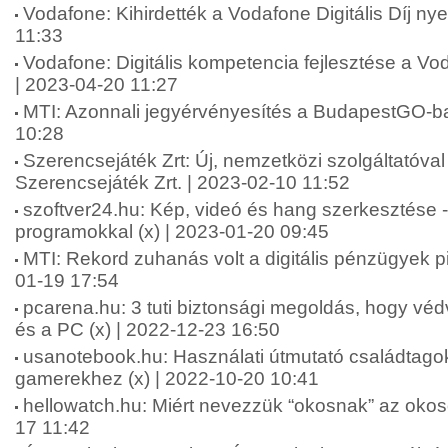
Vodafone: Kihirdették a Vodafone Digitális Díj nye
11:33
Vodafone: Digitális kompetencia fejlesztése a Vo
| 2023-04-20 11:27
MTI: Azonnali jegyérvényesítés a BudapestGO-b
10:28
Szerencsejáték Zrt: Új, nemzetközi szolgáltatóval 
Szerencsejáték Zrt. | 2023-02-10 11:52
szoftver24.hu: Kép, videó és hang szerkesztése -
programokkal (x) | 2023-01-20 09:45
MTI: Rekord zuhanás volt a digitális pénzügyek p
01-19 17:54
pcarena.hu: 3 tuti biztonsági megoldás, hogy véd
és a PC (x) | 2022-12-23 16:50
usanotebook.hu: Használati útmutató családtag
gamerekhez (x) | 2022-10-20 10:41
hellowatch.hu: Miért nevezzük “okosnak” az okosó
17 11:42