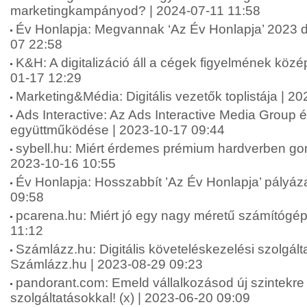
marketingkampányod? | 2024-07-11 11:58
Év Honlapja: Megvannak ‘Az Év Honlapja’ 2023 díj
07 22:58
K&H: A digitalizáció áll a cégek figyelmének köz
01-17 12:29
Marketing&Média: Digitális vezetők toplistája | 2
Ads Interactive: Az Ads Interactive Media Group é
együttműködése | 2023-10-17 09:44
sybell.hu: Miért érdemes prémium hardverben gon
2023-10-16 10:55
Év Honlapja: Hosszabbít ’Az Év Honlapja’ pályáza
09:58
pcarena.hu: Miért jó egy nagy méretű számítógép
11:12
Számlázz.hu: Digitális követeléskezelési szolgáltat
Számlázz.hu | 2023-08-29 09:23
pandorant.com: Emeld vállalkozásod új szintekre K
szolgáltatásokkal! (x) | 2023-06-20 09:09