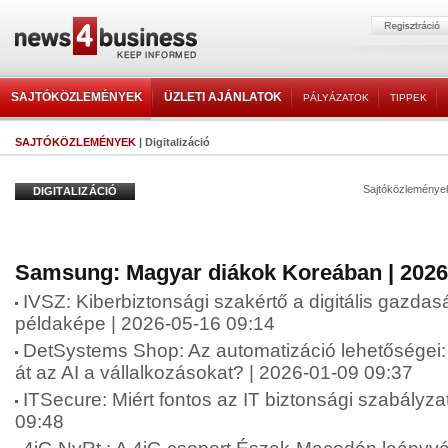
SAJTÓKÖZLEMÉNYEK
ÜZLETI AJÁNLATOK
PÁLYÁZATOK
TIPPEK
SAJTÓKÖZLEMÉNYEK
| Digitalizáció
Sajtóközleménye
DIGITALIZÁCIÓ
Samsung: Magyar diákok Koreában | 2026
IVSZ: Kiberbiztonsági szakértő a digitális gazdasá
példaképe | 2026-05-16 09:14
DetSystems Shop: Az automatizáció lehetőségei:
át az AI a vállalkozásokat? | 2026-01-09 09:37
ITSecure: Miért fontos az IT biztonsági szabályza
09:48