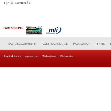
|
|
|
1
2
3
következő »
PARTNEREINK
SAJTÓKÖZLEMÉNYEK
ÜZLETI AJÁNLATOK
PÁLYÁZATOK
TIPPEK
Jogi tudnivalók
Impresszum
Médiaajánlat
Webmester