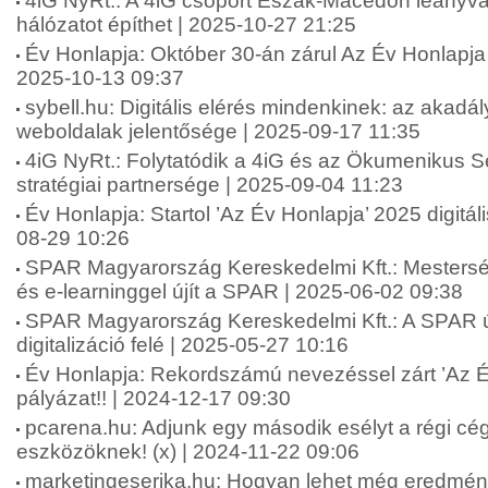
4iG NyRt.: A 4iG csoport Észak-Macedón leányvál
hálózatot építhet | 2025-10-27 21:25
Év Honlapja: Október 30-án zárul Az Év Honlapja 
2025-10-13 09:37
sybell.hu: Digitális elérés mindenkinek: az akad
weboldalak jelentősége | 2025-09-17 11:35
4iG NyRt.: Folytatódik a 4iG és az Ökumenikus 
stratégiai partnersége | 2025-09-04 11:23
Év Honlapja: Startol ’Az Év Honlapja’ 2025 digitál
08-29 10:26
SPAR Magyarország Kereskedelmi Kft.: Mesterség
és e-learninggel újít a SPAR | 2025-06-02 09:38
SPAR Magyarország Kereskedelmi Kft.: A SPAR új
digitalizáció felé | 2025-05-27 10:16
Év Honlapja: Rekordszámú nevezéssel zárt ’Az É
pályázat!! | 2024-12-17 09:30
pcarena.hu: Adjunk egy második esélyt a régi cég
eszközöknek! (x) | 2024-11-22 09:06
marketingeserika.hu: Hogyan lehet még eredmé