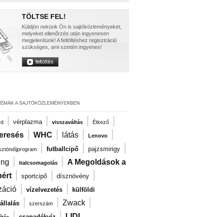
TÖLTSE FEL!
Küldjön nekünk Ön is sajtóközleményeket,
melyeket ellenőrzés után ingyenesen
megjelenítünk! A feltöltéshez regisztráció
szükséges, ami szintén ingyenes!
|
|
|
|
vérplazma
rd
visszaváltás
Étkező
|
|
|
|
eresés
WHC
látás
Lenovo
|
|
|
futballcipő
pajzsmirigy
ösztöndíjprogram
|
|
ng
A Megoldások a
italcsomagolás
|
|
|
ért
sportcipő
dísznövény
|
|
záció
vízelvezetés
külföldi
|
|
|
Zwack
llalás
szerszám
|
|
LIDL
csapadékvíz