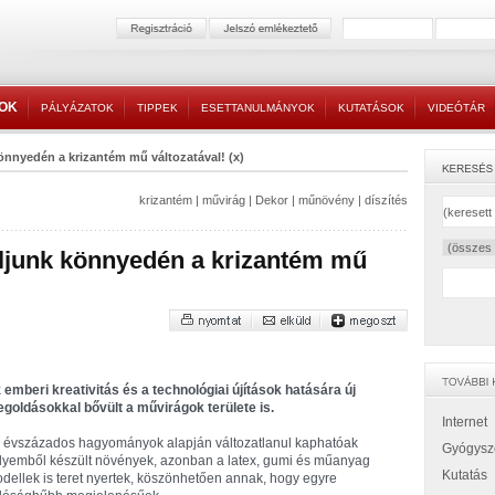
TOK
PÁLYÁZATOK
TIPPEK
ESETTANULMÁNYOK
KUTATÁSOK
VIDEÓTÁR
önnyedén a krizantém mű változatával! (x)
krizantém
|
művirág
|
Dekor
|
műnövény
|
díszítés
ljunk könnyedén a krizantém mű
 emberi kreativitás és a technológiai újítások hatására új
goldásokkal bővült a művirágok területe is.
Internet
 évszázados hagyományok alapján változatlanul kaphatóak
Gyógysz
lyemből készült növények, azonban a latex, gumi és műanyag
Kutatás
dellek is teret nyertek, köszönhetően annak, hogy egyre