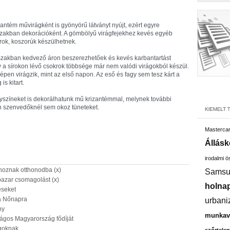
ntém művirágként is gyönyörű látványt nyújt, ezért egyre
zakban dekorációként. A gömbölyű virágfejekhez kevés egyéb
rok, koszorúk készülhetnek.
zakban kedvező áron beszerezhetőek és kevés karbantartást
y a sírokon lévő csokrok többsége már nem valódi virágokból készül.
pen virágzik, mint az első napon. Az eső és fagy sem tesz kárt a
s kitart.
színeket is dekorálhatunk mű krizantémmal, melynek további
an szenvedőknél sem okoz tüneteket.
Masterca
Állásk
irodalmi 
 hoznak otthonodba (x)
Samsu
azar csomagolást (x)
holnap
éseket
 a Nőnapra
urbani
ny
munkavá
ágos Magyarország fődíját
ágoknak