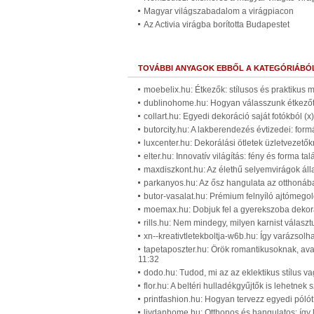
Magyar világszabadalom a virágpiacon
Az Activia virágba borította Budapestet
TOVÁBBI ANYAGOK EBBŐL A KATEGÓRIÁBÓ
moebelix.hu: Étkezők: stílusos és praktikus 
dublinohome.hu: Hogyan válasszunk étkezőt: 
collart.hu: Egyedi dekoráció saját fotókból (
butorcity.hu: A lakberendezés évtizedei: form
luxcenter.hu: Dekorálási ötletek üzletvezető
elter.hu: Innovatív világítás: fény és forma t
maxdiszkont.hu: Az élethű selyemvirágok áll
parkanyos.hu: Az ősz hangulata az otthonáb
butor-vasalat.hu: Prémium felnyíló ajtómego
moemax.hu: Dobjuk fel a gyerekszoba dekorác
rills.hu: Nem mindegy, milyen karnist válasz
xn--kreativtletekboltja-w6b.hu: Így varázsolh
tapetaposzter.hu: Örök romantikusoknak, ava
11:32
dodo.hu: Tudod, mi az az eklektikus stílus va
flor.hu: A beltéri hulladékgyűjtők is lehetnek
printfashion.hu: Hogyan tervezz egyedi póló
livdanhome.hu: Otthonos és hangulatos: így 