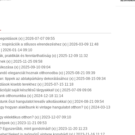
szőrtelen
L
megoldások (x) | 2026-07-07 09:55
inspirációk a stílusos elrendezéshez (x) | 2026-03-09 11:48
x) | 2026-01-14 09:10
ák, praktikák és fenntarthatóság (x) | 2025-12-09 11:32
knek (x) | 2025-11-25 09:58
alálkozása (x) | 2025-09-10 09:04
andó eleganciát hoznak otthonodba (x) | 2025-08-21 09:39
an: tippek az ablakpárkány dekorálásához (x) | 2025-08-15 09:34
ldások kisebb terekhez (x) | 2025-07-15 11:18
ióját saját készítésű tárgyakkal! (x) | 2025-07-09 09:06
tunk otthonunkba (x) | 2024-12-18 11:14
atunk őszi hangulatot kreatív alkotásokkal (x) | 2024-08-21 09:54
gy hogyan alakítsunk ki vintage hangulatot otthon? (x) | 2024-03-13
gy eklektikus otthon? (x) | 2023-12-07 09:10
 szépek (x) | 2023-11-21 09:53
t? Egyszerűbb, mint gondolnád! (x) | 2023-11-20 11:23
lehet Neked is gyönyörű vintage konyhád! (x) | 2023-11-16 11:17