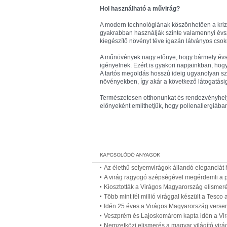
Hol használható a művirág?
A modern technológiának köszönhetően a kriza
gyakrabban használják szinte valamennyi évs
kiegészítő növényt téve igazán látványos csok
A műnövények nagy előnye, hogy bármely évs
igényelnek. Ezért is gyakori napjainkban, hog
A tartós megoldás hosszú ideig ugyanolyan szé
növényekben, így akár a következő látogatásig i
Természetesen otthonunkat és rendezvényhely
előnyeként említhetjük, hogy pollenallergiáb
Az élethű selyemvirágok állandó eleganciát
A virág ragyogó szépségével megérdemli a p
Kiosztották a Virágos Magyarország elismer
Több mint fél millió virággal készült a Tesco
Idén 25 éves a Virágos Magyarország verse
Veszprém és Lajoskomárom kapta idén a Vir
Nemzetközi elismerés a magyar világító vir