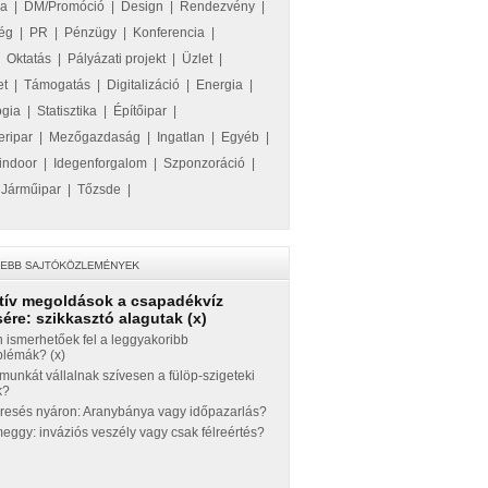
ka
|
DM/Promóció
|
Design
|
Rendezvény
|
ég
|
PR
|
Pénzügy
|
Konferencia
|
|
Oktatás
|
Pályázati projekt
|
Üzlet
|
et
|
Támogatás
|
Digitalizáció
|
Energia
|
ógia
|
Statisztika
|
Építőipar
|
eripar
|
Mezőgazdaság
|
Ingatlan
|
Egyéb
|
indoor
|
Idegenforgalom
|
Szponzoráció
|
|
Járműipar
|
Tőzsde
|
tív megoldások a csapadékvíz
ére: szikkasztó alagutak (x)
 ismerhetőek fel a leggyakoribb
blémák? (x)
munkát vállalnak szívesen a fülöp-szigeteki
k?
eresés nyáron: Aranybánya vagy időpazarlás?
ggy: inváziós veszély vagy csak félreértés?