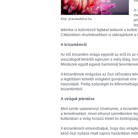
va
A
me
Kép: praudadekor.hu
je
le
tekintve is különböző fajtákat találunk a bolto
Cikkünkben részletesebben is utánajártunk a 
A krizantémról
Az élő krizantém virága egyesíti az erőt és a
visszafogott fehértől egészen a mély liláig, b
Mindezek együtt egyedi harmóniát teremtenek
A krizantémok virágzása az őszi időszakra tehe
a legtöbben temetői virágként gondolnak erre 
használják. Pedig szépségét és kifinomultságá
krizantémból.
A virágok jelentése
Mint szinte valamennyi növénynek, a krizanté
a temetésekkel, mivel elhunyt szeretteinkre le
kultúrában a virág hosszú életet és boldogság
A krizantémról elmondhatjuk, hogy dús virágf
késő őszi nyílása miatt sajnos hazánkban mél