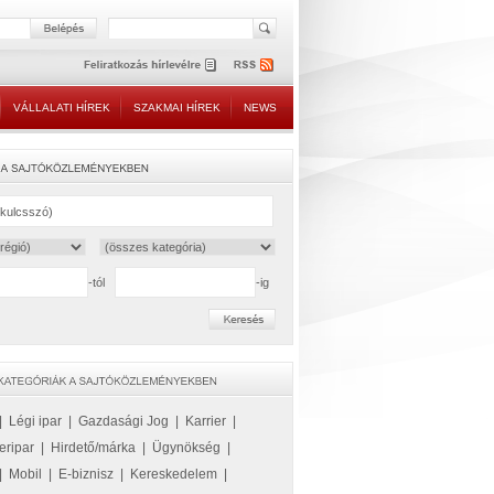
VÁLLALATI HÍREK
SZAKMAI HÍREK
NEWS
-tól
-ig
|
Légi ipar
|
Gazdasági Jog
|
Karrier
|
eripar
|
Hirdető/márka
|
Ügynökség
|
|
Mobil
|
E-biznisz
|
Kereskedelem
|