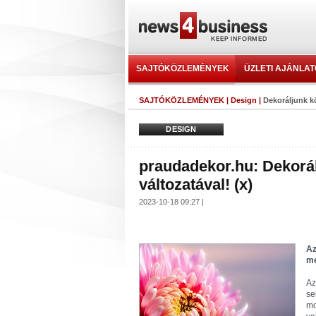
SAJTÓKÖZLEMÉNYEK
ÜZLETI AJÁNLA
SAJTÓKÖZLEMÉNYEK
|
Design
|
Dekoráljunk k
DESIGN
praudadekor.hu: Dekorá
változatával! (x)
2023-10-18 09:27 |
Az
me
Az
se
mo