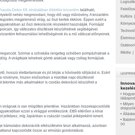
lósághűbb megjelenésűek.
Logiszti
Felelőss
Prauda-Dekor Kft. kínálatában többféle krizantém
található,
lyekről nehéz megmondani, hogy élő vagy műnövény. A krizantém
Kultúra
llegzetes megjelenésű virág, az őszi kertek ékköve. Éppen ezért a
Környez
ggyakrabban az őszi dekorációk részeként használják. Formáját
k polcain, így változatos díszítések készülhetnek segítségével.
Technol
krizantém felhasználási lehetőségének és a mű változat előnyeinek.
Élelmisz
Outdoor/
Média
z eleganciát. Szirmai a színskála rengeteg színében pompázhatnak a
ordóig. A virágfejek lehetnek gömb alakúak vagy csillag formájúak.
.
tő, hosszú élettartamúak és jól bírják a hűvösebb időjárást is. Ezért
a növényre, hiszen elsősorban a Halottak napi díszítésnél
t tekintve más alkalmakkor is csodás dekoráció készülhet a
Innova
kezelés
Hogyan
látáspro
Milyen 
m virágnak is van mögöttes jelentése. Hazánkban összekapcsolódik
dolgozó
ggyakrabban ezzel a virággal emlékezünk. Ettől eltérően a kínai
Állásk
ot jelképez, míg Japánban a császári család jelképeként ismert.
Babérme
(x)
eje bámulatos dekorációk elkészítésére teszi alkalmassá, azonban
tatlanul kapcsolódik össze az elmúlás gondolatával.