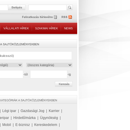
VÁLLALATI HÍREK
SZAKMAI HÍREK
NEWS
-tól
-ig
|
Légi ipar
|
Gazdasági Jog
|
Karrier
|
eripar
|
Hirdető/márka
|
Ügynökség
|
|
Mobil
|
E-biznisz
|
Kereskedelem
|