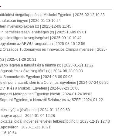
L
működési megállapodást a Miskolci Egyetem | 2026-02-12 10:33
tanulásban ingyen | 2026-01-13 10:24
rn nyelviskolákban (x) | 2025-12-08 11:45
ulni természetesen lehetséges (x) | 2025-10-09 09:01
es intelligencia segítségével | 2025-09-10 10:42
 egyeteme az ARWU rangsorban | 2025-08-15 12:56
 Országos Tudományos és Innovációs Olimpia nyertesei | 2025-
(x) | 2025-01-29 20:31
nnyebb legyen a tanulás és a munka (x) | 2025-01-21 11:22
ógusok és az őket segítők? (x) | 2024-08-28 09:03
ján a Semmelweis Egyetem | 2024-08-09 09:03
vételi ponthatárok idén is a Corvinus Egyetemé | 2024-07-24 09:26
 DVTK és a Miskolci Egyetem | 2024-07-23 10:08
apesti Metropolitan Egyetem között | 2024-01-24 09:02
 Soproni Egyetem, a Nemzeti Színház és az SZFE | 2024-01-22
tést nyújt a jövőben is | 2024-01-12 09:50
 magyar appal | 2024-01-04 12:28
ktatási oldal ingyenes felvételi felkészítőt indít | 2023-12-19 12:43
t Kaposváron | 2023-11-23 10:21
1-16 10:54