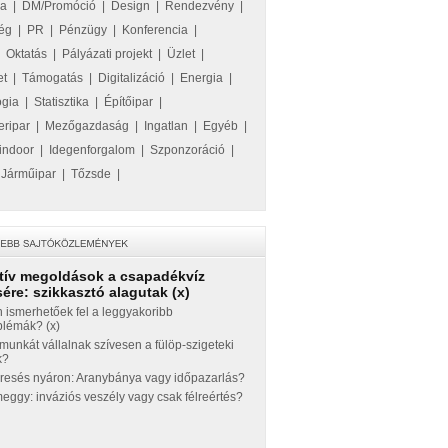
ka
|
DM/Promóció
|
Design
|
Rendezvény
|
ég
|
PR
|
Pénzügy
|
Konferencia
|
|
Oktatás
|
Pályázati projekt
|
Üzlet
|
et
|
Támogatás
|
Digitalizáció
|
Energia
|
ógia
|
Statisztika
|
Építőipar
|
eripar
|
Mezőgazdaság
|
Ingatlan
|
Egyéb
|
indoor
|
Idegenforgalom
|
Szponzoráció
|
|
Járműipar
|
Tőzsde
|
tív megoldások a csapadékvíz
ére: szikkasztó alagutak (x)
 ismerhetőek fel a leggyakoribb
blémák? (x)
munkát vállalnak szívesen a fülöp-szigeteki
k?
eresés nyáron: Aranybánya vagy időpazarlás?
ggy: inváziós veszély vagy csak félreértés?