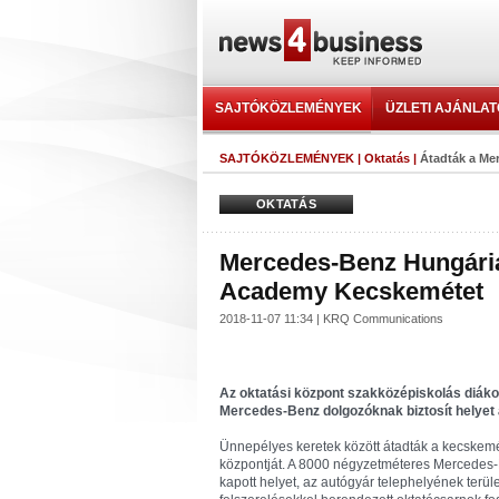
SAJTÓKÖZLEMÉNYEK
ÜZLETI AJÁNLA
SAJTÓKÖZLEMÉNYEK
|
Oktatás
|
Átadták a M
OKTATÁS
Mercedes-Benz Hungária
Academy Kecskemétet
2018-11-07 11:34 | KRQ Communications
Az oktatási központ szakközépiskolás diákok
Mercedes-Benz dolgozóknak biztosít helyet a
Ünnepélyes keretek között átadták a kecskemét
központját. A 8000 négyzetméteres Mercedes
kapott helyet, az autógyár telephelyének terü