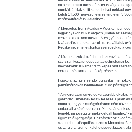
felszerelésekkel berendezett oktatócsarnok fog
alkalmas multifunkcionális tér is várja a hallg
munkáit állítják ki, itt kapott helyet például eg
belüli 14.500 négyzetméteres területen 3.500 n
kerékpártárolót is kialakítottak.
A Mercedes-Benz Academy Kecskemét modern 
fogják gyakorlatukat végezni, illetve az eset
képzéseknek, adminisztratív és gyártósori tré
kiválasztási napokat, az új munkavállalók gyár
Kecskemét emellett fontos szerepet kap a cé
A központ szakképzésben részt vevő tanulói a
szerszámkészítő, gépgyártástechnológiai techn
mechatronikus karbantartó képesítést szerezhe
berendezés-karbantartó képzéssel is.
Főiskolai szinten leendő logisztikai mérnökö
járműmérnökök tanulhatnak itt, de pénzügyi és
"Magyarország egyik legkorszerűbb oktatási köz
gyakorlati ismeretek teszik teljessé a jelen é
mutatja, hogy az autógyártásban nélkülözhete
ember áll a középpontban. Munkatársaink és 
legjobb minőségű termékek előállításához" - 
ügyvezető igazgatója. Hozzátette: az akadémia
szakember-utánpótlást, ezért a Mercedes-Ben
és tanulójának munkalehetőséget biztosít, aki