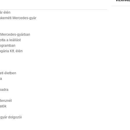
ár élén
skeméti Mercedes-gyár
i Mercedes-gyárban
ta a leállást
rogramban
ária Kft. élén
eti életben
ja
npadra
Benznél
atók
gyár dolgozói