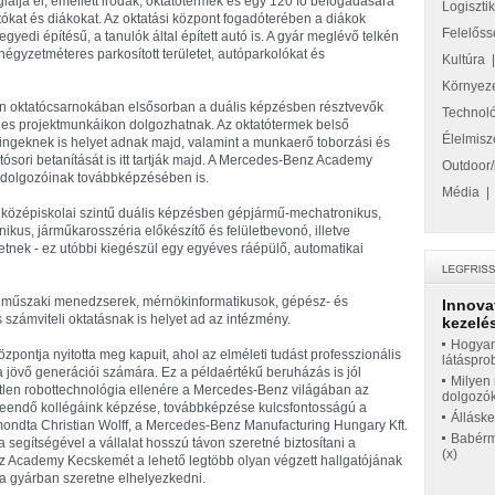
lalja el, emellett irodák, oktatótermek és egy 120 fő befogadására
Logiszti
atókat és diákokat. Az oktatási központ fogadóterében a diákok
Felelőss
y egyedi építésű, a tanulók által épített autó is. A gyár meglévő telkén
égyzetméteres parkosított területet, autóparkolókat és
Kultúra
Környez
oktatócsarnokában elsősorban a duális képzésben résztvevők
Technol
leges projektmunkáikon dolgozhatnak. Az oktatótermek belső
Élelmisz
ningeknek is helyet adnak majd, valamint a munkaerő toborzási és
tósori betanítását is itt tartják majd. A Mercedes-Benz Academy
Outdoor/
g dolgozóinak továbbképzésében is.
Média
 középiskolai szintű duális képzésben gépjármű-mechatronikus,
ikus, járműkarosszéria előkészítő és felületbevonó, illetve
tnek - ez utóbbi kiegészül egy egyéves ráépülő, automatikai
k, műszaki menedzserek, mérnökinformatikusok, gépész- és
Innova
 számviteli oktatásnak is helyet ad az intézmény.
kezelés
Hogyan
pontja nyitotta meg kapuit, ahol az elméleti tudást professzionális
látáspro
s a jövő generációi számára. Ez a példaértékű beruházás is jól
Milyen 
tlen robottechnológia ellenére a Mercedes-Benz világában az
dolgozó
leendő kollégáink képzése, továbbképzése kulcsfontosságú a
Állásk
mondta Christian Wolff, a Mercedes-Benz Manufacturing Hungary Kft.
Babérme
 segítségével a vállalat hosszú távon szeretné biztosítani a
(x)
z Academy Kecskemét a lehető legtöbb olyan végzett hallgatójának
 a gyárban szeretne elhelyezkedni.