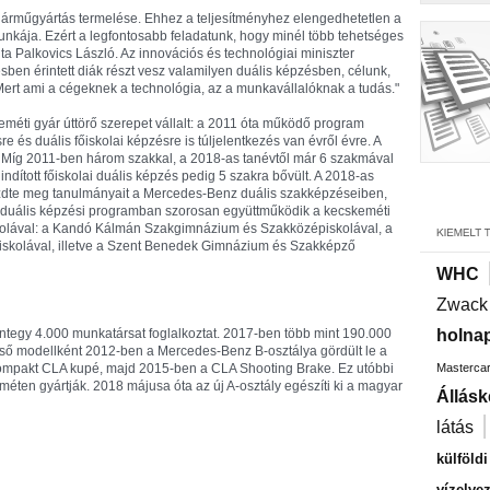
 járműgyártás termelése. Ehhez a teljesítményhez elengedhetetlen a
kája. Ezért a legfontosabb feladatunk, hogy minél több tehetséges
dta Palkovics László. Az innovációs és technológiai miniszter
en érintett diák részt vesz valamilyen duális képzésben, célunk,
ert ami a cégeknek a technológia, az a munkavállalóknak a tudás."
méti gyár úttörő szerepet vállalt: a 2011 óta működő program
re és duális főiskolai képzésre is túljelentkezés van évről évre. A
. Míg 2011-ben három szakkal, a 2018-as tanévtől már 6 szakmával
indított főiskolai duális képzés pedig 5 szakra bővült. A 2018-as
zdte meg tanulmányait a Mercedes-Benz duális szakképzéseiben,
at a duális képzési programban szorosan együttműködik a kecskeméti
olával: a Kandó Kálmán Szakgimnázium és Szakközépiskolával, a
kolával, illetve a Szent Benedek Gimnázium és Szakképző
WHC
Zwack
tegy 4.000 munkatársat foglalkoztat. 2017-ben több mint 190.000
holnap
Első modellként 2012-ben a Mercedes-Benz B-osztálya gördült le a
 kompakt CLA kupé, majd 2015-ben a CLA Shooting Brake. Ez utóbbi
Masterca
méten gyártják. 2018 májusa óta az új A-osztály egészíti ki a magyar
Állásk
látás
külföld
vízelve