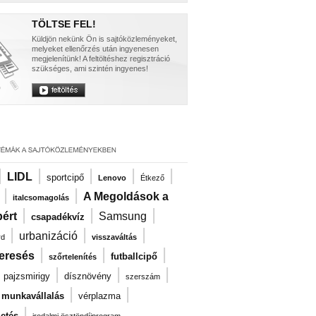
TÖLTSE FEL!
Küldjön nekünk Ön is sajtóközleményeket,
melyeket ellenőrzés után ingyenesen
megjelenítünk! A feltöltéshez regisztráció
szükséges, ami szintén ingyenes!
|
|
|
|
|
LIDL
sportcipő
Lenovo
Étkező
|
|
A Megoldások a
italcsomagolás
|
|
|
ért
Samsung
csapadékvíz
|
|
|
urbanizáció
rd
visszaváltás
|
|
|
eresés
futballcipő
szőrtelenítés
|
|
|
|
pajzsmirigy
dísznövény
szerszám
|
|
i munkavállalás
vérplazma
|
zetés