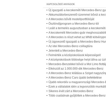
Új igazgató a kecskeméti Mercedes-Benz gy
Akkumulátorbeszerelő-üzemmel bővül a kec
A Mercedes bővíti modellportfólióját
Ösztöndíjprogram a Mercedes-Benz-tól
Leáll a termelés augusztusban a kecskemét
A kecskeméti Mercedes-gyár meghosszabbítot
A Mercedes is részt vehet az MNB kötvényp
Új ügyvezető igazgató a Mercedes-Benz Hung
Az idei Mercedes-Benz-csillagtúra
Jelentett a Mercedes-Benz
Felmérték a középiskolások képességeit
A középiskolások többsége helyt állna az üzl
Mercedes-Benzekkel bővül a Mol Limo flottá
Elkészült az 1.000.000-dik Mercedes-Benz
A Mercedes-Benz kilátása a Sziget nagyszí
A Mercedes-Benz Cars újabb befektetése
Újabb rekordév a magyarországi Mercedes-
Ezek a vállalatok idén a legvonzóbb munkált
Sikeres évét zárt a Mercedes-Benz
Több családnak gyűjtöttek a Mercedes-Benz 