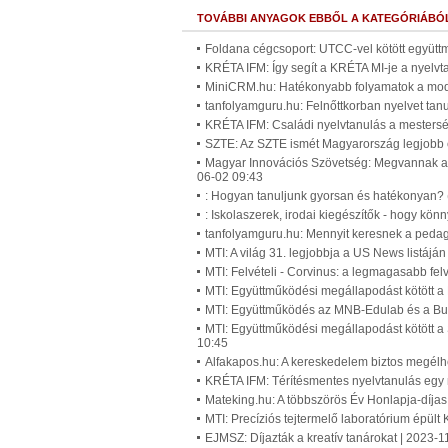
TOVÁBBI ANYAGOK EBBŐL A KATEGÓRIÁBÓ
Foldana cégcsoport: UTCC-vel kötött együtt
KRÉTA IFM: Így segít a KRÉTA MI-je a nyelv
MiniCRM.hu: Hatékonyabb folyamatok a mode
tanfolyamguru.hu: Felnőttkorban nyelvet tan
KRÉTA IFM: Családi nyelvtanulás a mesterség
SZTE: Az SZTE ismét Magyarország legjobb
Magyar Innovációs Szövetség: Megvannak az
06-02 09:43
: Hogyan tanuljunk gyorsan és hatékonyan? 
: Iskolaszerek, irodai kiegészítők - hogy kö
tanfolyamguru.hu: Mennyit keresnek a pedag
MTI: A világ 31. legjobbja a US News listá
MTI: Felvételi - Corvinus: a legmagasabb fel
MTI: Együttműködési megállapodást kötött a
MTI: Együttműködés az MNB-Edulab és a Bud
MTI: Együttműködési megállapodást kötött a
10:45
Alfakapos.hu: A kereskedelem biztos megélhe
KRÉTA IFM: Térítésmentes nyelvtanulás egy
Mateking.hu: A többszörös Év Honlapja-díjas o
MTI: Precíziós tejtermelő laboratórium épül
EJMSZ: Díjazták a kreatív tanárokat | 2023-1