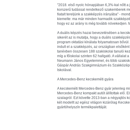
"2018. első nyolc hónapjában 6,3%-kal nőtt a
korszerű tudással rendelkező szakemberek mun
fiatalt tereljünk a szakképzés irányába" - mon
kiemelte: ma már minden harmadik szakképzésb
hogy ez az arány is még tovább növekedjen. M
A duális képzés hazai bevezetésében a kecske
sikerét az is mutatja, hogy a duális szakképzés
program oktatási kínálata folyamatosan bővül
indult el a szakképzés, az országban elsőként 
tanévben összesen 188 szakiskolai tanuló ke
míg a főiskolai szinten 62 hallgató. A vállal
Neumann János Egyetemmel, és több szakisk
Gáspár András Szakgimnázium és Szakközépis
Iskolával.
A Mercedes-Benz kecskeméti gyára
A kecskeméti Mercedes-Benz gyár jelenleg min
Mercedes-Benz kompakt autót állítottak elő. 
szalagról. Ezt követte 2013-ban a négyajtós
két modellt az egész világon kizárólag Kecske
gyártóhelyszín termékpalettáját.