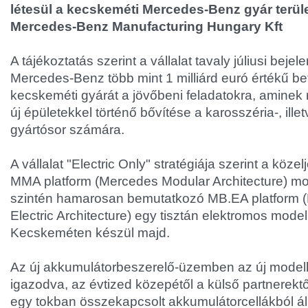
létesül a kecskeméti Mercedes-Benz gyár terüle
Mercedes-Benz Manufacturing Hungary Kft
A tájékoztatás szerint a vállalat tavaly júliusi beje
Mercedes-Benz több mint 1 milliárd euró értékű befe
kecskeméti gyárát a jövőbeni feladatokra, aminek
új épületekkel történő bővítése a karosszéria-, ill
gyártósor számára.
A vállalat "Electric Only" stratégiája szerint a köze
MMA platform (Mercedes Modular Architecture) model
szintén hamarosan bemutatkozó MB.EA platform
Electric Architecture) egy tisztán elektromos model
Kecskeméten készül majd.
Az új akkumulátorbeszerelő-üzemben az új model
igazodva, az évtized közepétől a külső partnerekt
egy tokban összekapcsolt akkumulátorcellákból ál