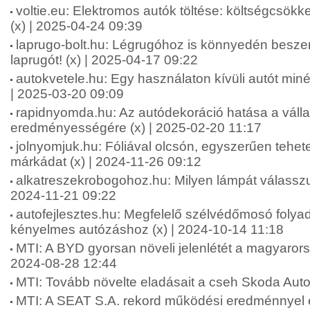
voltie.eu: Elektromos autók töltése: költségcsökk
(x) | 2025-04-24 09:39
laprugo-bolt.hu: Légrugóhoz is könnyedén besze
laprugót! (x) | 2025-04-17 09:22
autokvetele.hu: Egy használaton kívüli autót minél 
| 2025-03-20 09:09
rapidnyomda.hu: Az autódekoráció hatása a váll
eredményességére (x) | 2025-02-20 11:17
jolnyomjuk.hu: Fóliával olcsón, egyszerűen tehet
márkádat (x) | 2024-11-26 09:12
alkatreszekrobogohoz.hu: Milyen lámpát válasszu
2024-11-21 09:22
autofejlesztes.hu: Megfelelő szélvédőmosó folya
kényelmes autózáshoz (x) | 2024-10-14 11:18
MTI: A BYD gyorsan növeli jelenlétét a magyarors
2024-08-28 12:44
MTI: Tovább növelte eladásait a cseh Skoda Auto
MTI: A SEAT S.A. rekord működési eredménnyel é