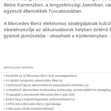
illetve Kamenzben, a lengyelországi Jaworban, va
egyesült államokbeli Tuscaloosában.
A Mercedes-Benz elektromos stratégiájának kulc
sikertényezője az akkumulátorok helyben történő 
gyártott járművekbe - olvasható a közleményben.
Kezdődik az új Mercedes-Benz GLB sorozatgyártása
Az ideális hangszóró akkumulátor titkai (x)
A különböző típusú akkumulátorok kapacitásáról érthetően (x)
A megfelelő akkumulátor kiválasztása tudatosság szempontjából és anyagilag i
Új igazgató a kecskeméti Mercedes-Benz gyár élén
Építsd meg a legkülönlegesebb autómodelleket! (x)
A KRQ lett a Mercedes-Benz ügynöksége
A Mercedes bővíti modellportfólióját