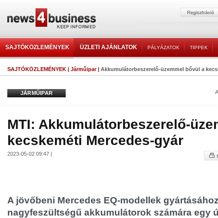
SAJTÓKÖZLEMÉNYEK
ÜZLETI AJÁNLATOK
PÁLYÁZATOK
TIPPEK
SAJTÓKÖZLEMÉNYEK
|
Járműipar
|
Akkumulátorbeszerelő-üzemmel bővül a kecs
A
JÁRMŰIPAR
MTI: Akkumulátorbeszerelő-üze
kecskeméti Mercedes-gyár
2023-05-02 09:47 |
A jövőbeni Mercedes EQ-modellek gyártásáho
nagyfeszültségű akkumulátorok számára egy 