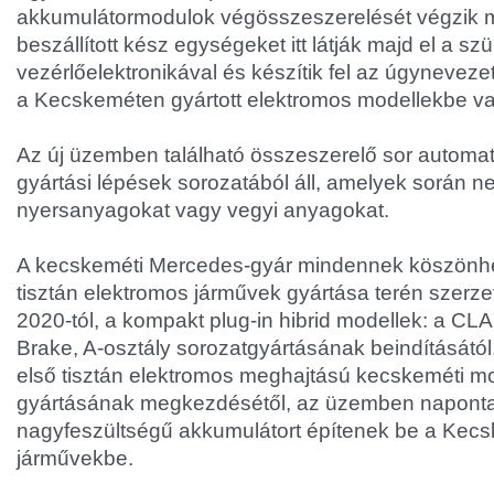
akkumulátormodulok végösszeszerelését végzik ma
beszállított kész egységeket itt látják majd el a s
vezérlőelektronikával és készítik fel az úgyneveze
a Kecskeméten gyártott elektromos modellekbe va
Az új üzemben található összeszerelő sor automat
gyártási lépések sorozatából áll, amelyek során n
nyersanyagokat vagy vegyi anyagokat.
A kecskeméti Mercedes-gyár mindennek köszönhet
tisztán elektromos járművek gyártása terén szerze
2020-tól, a kompakt plug-in hibrid modellek: a C
Brake, A-osztály sorozatgyártásának beindításátó
első tisztán elektromos meghajtású kecskeméti m
gyártásának megkezdésétől, az üzemben naponta
nagyfeszültségű akkumulátort építenek be a Kecs
járművekbe.