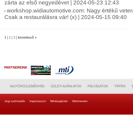
zárta az első negyedévet | 2024-05-23 12:43
workshop.widiautomotive.com: Nagy értékű vete
Csak a restaurálásra vár! (x) | 2024-05-15 09:40
|
|
|
1
2
3
következő »
PARTNEREINK
SAJTÓKÖZLEMÉNYEK
ÜZLETI AJÁNLATOK
PÁLYÁZATOK
TIPPEK
Jogi tudnivalók
Impresszum
Médiaajánlat
Webmester