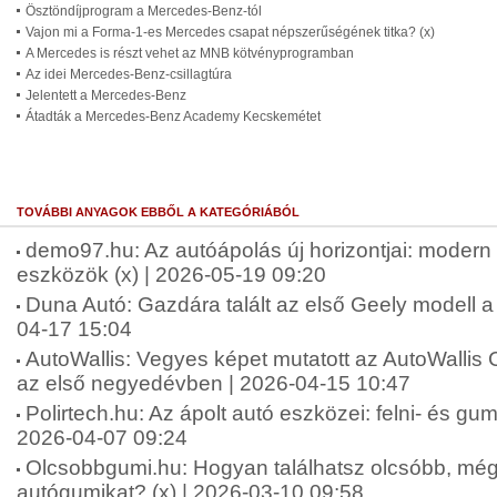
Ösztöndíjprogram a Mercedes-Benz-tól
Vajon mi a Forma-1-es Mercedes csapat népszerűségének titka? (x)
A Mercedes is részt vehet az MNB kötvényprogramban
Az idei Mercedes-Benz-csillagtúra
Jelentett a Mercedes-Benz
Átadták a Mercedes-Benz Academy Kecskemétet
TOVÁBBI ANYAGOK EBBŐL A KATEGÓRIÁBÓL
demo97.hu: Az autóápolás új horizontjai: moder
eszközök (x) | 2026-05-19 09:20
Duna Autó: Gazdára talált az első Geely modell a
04-17 15:04
AutoWallis: Vegyes képet mutatott az AutoWallis 
az első negyedévben | 2026-04-15 10:47
Polirtech.hu: Az ápolt autó eszközei: felni- és gumit
2026-04-07 09:24
Olcsobbgumi.hu: Hogyan találhatsz olcsóbb, mégi
autógumikat? (x) | 2026-03-10 09:58