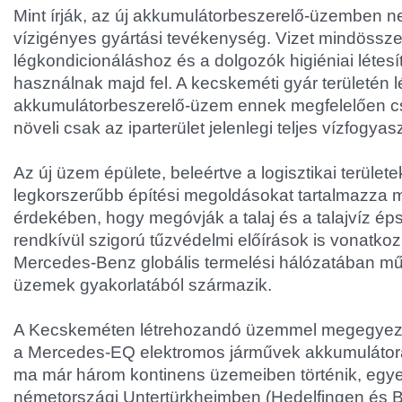
Mint írják, az új akkumulátorbeszerelő-üzemben n
vízigényes gyártási tevékenység. Vizet mindössze
légkondicionáláshoz és a dolgozók higiéniai létes
használnak majd fel. A kecskeméti gyár területén lé
akkumulátorbeszerelő-üzem ennek megfelelően c
növeli csak az iparterület jelenlegi teljes vízfogyas
Az új üzem épülete, beleértve a logisztikai területek
legkorszerűbb építési megoldásokat tartalmazza 
érdekében, hogy megóvják a talaj és a talajvíz ép
rendkívül szigorú tűzvédelmi előírások is vonatko
Mercedes-Benz globális termelési hálózatában m
üzemek gyakorlatából származik.
A Kecskeméten létrehozandó üzemmel megegyező
a Mercedes-EQ elektromos járművek akkumulátor
ma már három kontinens üzemeiben történik, egye
németországi Untertürkheimben (Hedelfingen és 