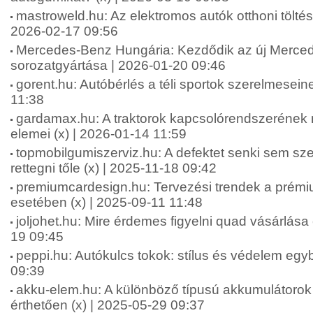
mastroweld.hu: Az elektromos autók otthoni töltési
2026-02-17 09:56
Mercedes-Benz Hungária: Kezdődik az új Merc
sorozatgyártása | 2026-01-20 09:46
gorent.hu: Autóbérlés a téli sportok szerelmesein
11:38
gardamax.hu: A traktorok kapcsolórendszerének 
elemei (x) | 2026-01-14 11:59
topmobilgumiszerviz.hu: A defektet senki sem szer
rettegni tőle (x) | 2025-11-18 09:42
premiumcardesign.hu: Tervezési trendek a prémi
esetében (x) | 2025-09-11 11:48
joljohet.hu: Mire érdemes figyelni quad vásárlása e
19 09:45
peppi.hu: Autókulcs tokok: stílus és védelem egy
09:39
akku-elem.hu: A különböző típusú akkumulátorok
érthetően (x) | 2025-05-29 09:37