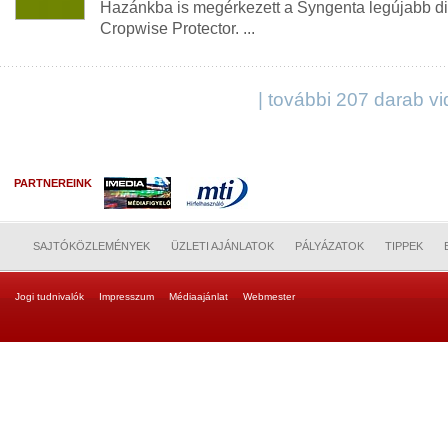
Hazánkba is megérkezett a Syngenta legújabb digi
Cropwise Protector. ...
| további 207 darab vi
PARTNEREINK
SAJTÓKÖZLEMÉNYEK
ÜZLETI AJÁNLATOK
PÁLYÁZATOK
TIPPEK
Jogi tudnivalók
Impresszum
Médiaajánlat
Webmester