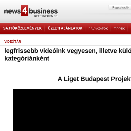
SAJTÓKÖZLEMÉNYEK
ÜZLETI AJÁNLATOK
PÁLYÁZATOK
TIPPEK
VIDEÓTÁR
legfrissebb videóink vegyesen, illetve kül
kategóriánként
A Liget Budapest Projek