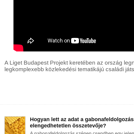
A Liget Budapest Projekt keretében az ország le
legkomplexebb közlekedési tematikájú családi játszó
Hogyan lett az adat a gabonafeldolgozás
elengedhetetlen összetevője?
A gabonafeldolgozás szépen csendben egy jelentő