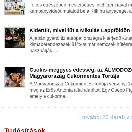
Teljes egészében mesterséges intelligenciával m
kampányvideót mutatott be a Kifli.hu anyacége, a 
Kiderült, mivel fűt a Mikulás Lappföldön
A japán gyártó tíz európai országra kiterjedő kuta
klímaberendezések 81%-át már nemcsak hűtésre,
használják. ...
Csokis-meggyes édesség, az ÁLMODOZÓ
Magyarország Cukormentes Tortája
A Magyarország Cukormentes Tortája versenyt 1
meg az Erős Antónia által alapított Egy Csepp Fi
amely a cukorme...
| további 25 darab v
Tudósítások