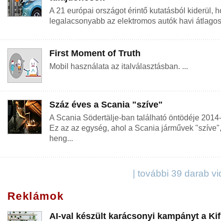
A 21 európai országot érintő kutatásból kiderül,
legalacsonyabb az elektromos autók havi átlagos f
First Moment of Truth
Mobil használata az italválasztásban. ...
Száz éves a Scania "szíve"
A Scania Södertälje-ban található öntödéje 2014-b
Ez az az egység, ahol a Scania járművek "szíve"
heng...
| további 39 darab v
Reklámok
AI-val készült karácsonyi kampányt a Kifl