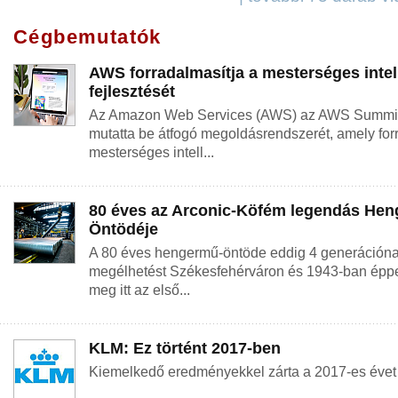
Cégbemutatók
AWS forradalmasítja a mesterséges intel
fejlesztését
Az Amazon Web Services (AWS) az AWS Summit
mutatta be átfogó megoldásrendszerét, amely forr
mesterséges intell...
80 éves az Arconic-Köfém legendás He
Öntödéje
A 80 éves hengermű-öntöde eddig 4 generációnak
megélhetést Székesfehérváron és 1943-ban éppe
meg itt az első...
KLM: Ez történt 2017-ben
Kiemelkedő eredményekkel zárta a 2017-es évet 