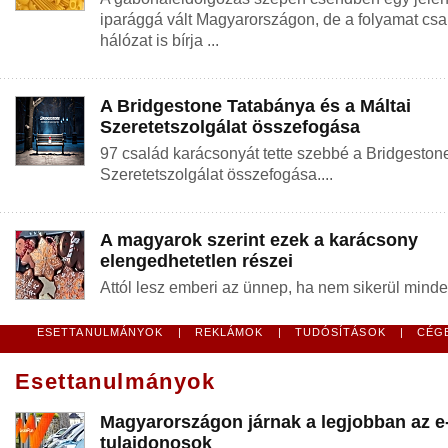
iparággá vált Magyarországon, de a folyamat csa
hálózat is bírja ...
A Bridgestone Tatabánya és a Máltai
Szeretetszolgálat összefogása
97 család karácsonyát tette szebbé a Bridgeston
Szeretetszolgálat összefogása....
A magyarok szerint ezek a karácsony
elengedhetetlen részei
Attól lesz emberi az ünnep, ha nem sikerül minden
ESETTANULMÁNYOK
|
REKLÁMOK
|
TUDÓSÍTÁSOK
|
CÉG
Esettanulmányok
Magyarországon járnak a legjobban az e
tulajdonosok