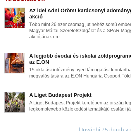
Az idei Adni Öröm! karácsonyi adomány
akció
Több mint 26 ezer csomag jut nehéz sorsú ember
Magyar Máltai Szeretetszolgálat és a SPAR Mag
akciójának ere...
A legjobb óvodai és iskolai zöldprogramo
az E.ON
15 oktatási intézmény nyert támogatást fenntarth
megvalósítására az E.ON Hungária Csoport Föld b
A Liget Budapest Projekt
A Liget Budapest Projekt keretében az ország l
legkomplexebb közlekedési tematikájú családi játsz
| további 75 darab v