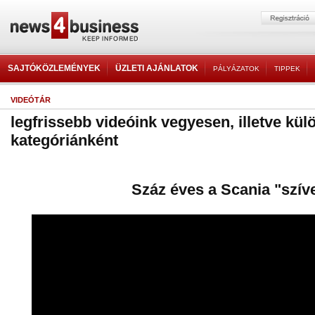
SAJTÓKÖZLEMÉNYEK
ÜZLETI AJÁNLATOK
PÁLYÁZATOK
TIPPEK
VIDEÓTÁR
legfrissebb videóink vegyesen, illetve kül
kategóriánként
Száz éves a Scania "szív