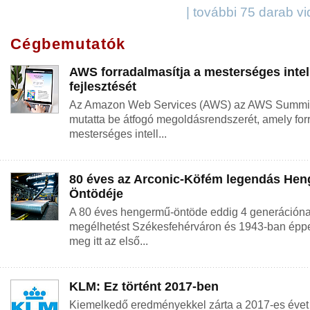
| további 75 darab v
Cégbemutatók
AWS forradalmasítja a mesterséges intel
fejlesztését
Az Amazon Web Services (AWS) az AWS Summit
mutatta be átfogó megoldásrendszerét, amely forr
mesterséges intell...
80 éves az Arconic-Köfém legendás He
Öntödéje
A 80 éves hengermű-öntöde eddig 4 generációnak
megélhetést Székesfehérváron és 1943-ban éppe
meg itt az első...
KLM: Ez történt 2017-ben
Kiemelkedő eredményekkel zárta a 2017-es évet 