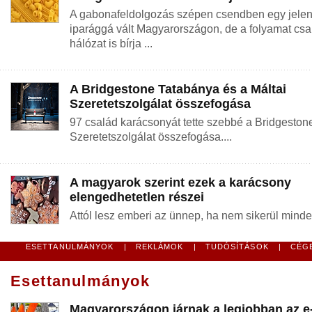
A gabonafeldolgozás szépen csendben egy jelentő
iparággá vált Magyarországon, de a folyamat csa
hálózat is bírja ...
A Bridgestone Tatabánya és a Máltai
Szeretetszolgálat összefogása
97 család karácsonyát tette szebbé a Bridgeston
Szeretetszolgálat összefogása....
A magyarok szerint ezek a karácsony
elengedhetetlen részei
Attól lesz emberi az ünnep, ha nem sikerül minden
ESETTANULMÁNYOK
|
REKLÁMOK
|
TUDÓSÍTÁSOK
|
CÉG
Esettanulmányok
Magyarországon járnak a legjobban az e