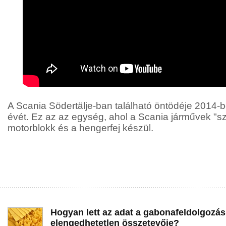
A Scania Södertälje-ban található öntödéje 2014-be
évét. Ez az az egység, ahol a Scania járművek "sz
motorblokk és a hengerfej készül.
Hogyan lett az adat a gabonafeldolgozás
elengedhetetlen összetevője?