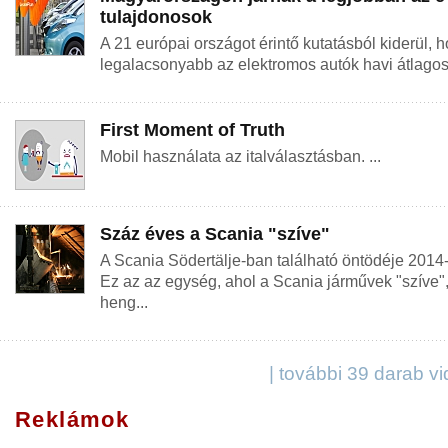
tulajdonosok
A 21 európai országot érintő kutatásból kiderül,
legalacsonyabb az elektromos autók havi átlagos f
First Moment of Truth
Mobil használata az italválasztásban. ...
Száz éves a Scania "szíve"
A Scania Södertälje-ban található öntödéje 2014-b
Ez az az egység, ahol a Scania járművek "szíve"
heng...
| további 39 darab v
Reklámok