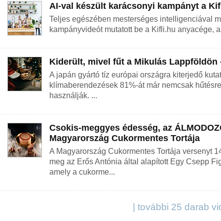
AI-val készült karácsonyi kampányt a Kifl
Teljes egészében mesterséges intelligenciával m
kampányvideót mutatott be a Kifli.hu anyacége, a 
Kiderült, mivel fűt a Mikulás Lappföldön
A japán gyártó tíz európai országra kiterjedő kuta
klímaberendezések 81%-át már nemcsak hűtésre,
használják. ...
Csokis-meggyes édesség, az ÁLMODOZÓ
Magyarország Cukormentes Tortája
A Magyarország Cukormentes Tortája versenyt 1
meg az Erős Antónia által alapított Egy Csepp Fi
amely a cukorme...
| további 25 darab v