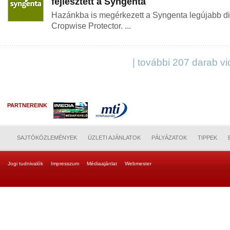
fejlesztett a Syngenta
Hazánkba is megérkezett a Syngenta legújabb digi
Cropwise Protector. ...
| további 207 darab vi
PARTNEREINK
SAJTÓKÖZLEMÉNYEK
ÜZLETI AJÁNLATOK
PÁLYÁZATOK
TIPPEK
Jogi tudnivalók
Impresszum
Médiaajánlat
Webmester