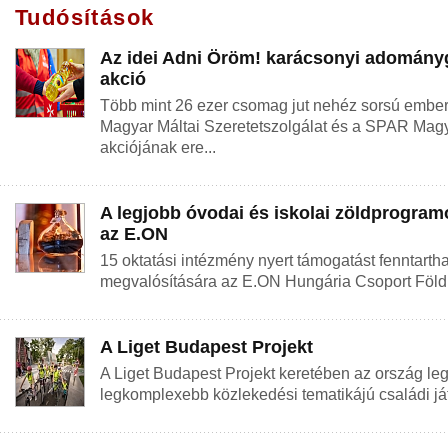
Tudósítások
Az idei Adni Öröm! karácsonyi adomány
akció
Több mint 26 ezer csomag jut nehéz sorsú ember
Magyar Máltai Szeretetszolgálat és a SPAR Mag
akciójának ere...
A legjobb óvodai és iskolai zöldprogramo
az E.ON
15 oktatási intézmény nyert támogatást fenntarth
megvalósítására az E.ON Hungária Csoport Föld b
A Liget Budapest Projekt
A Liget Budapest Projekt keretében az ország l
legkomplexebb közlekedési tematikájú családi játsz