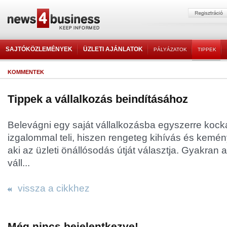
SAJTÓKÖZLEMÉNYEK
ÜZLETI AJÁNLATOK
PÁLYÁZATOK
TIPPEK
KOMMENTEK
Tippek a vállalkozás beindításához
Belevágni egy saját vállalkozásba egyszerre kocká
izgalommal teli, hiszen rengeteg kihívás és kemén
aki az üzleti önállósodás útját választja. Gyakran a
váll...
vissza a cikkhez
Még nincs bejelentkezve!