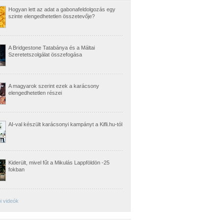
Hogyan lett az adat a gabonafeldolgozás egy
szinte elengedhetetlen összetevője?
A Bridgestone Tatabánya és a Máltai
Szeretetszolgálat összefogása
A magyarok szerint ezek a karácsony
elengedhetetlen részei
AI-val készült karácsonyi kampányt a Kifli.hu-tól
Kiderült, mivel fűt a Mikulás Lappföldön -25
fokban
i videók