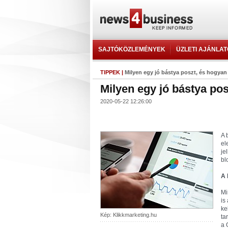
SAJTÓKÖZLEMÉNYEK
ÜZLETI AJÁNLA
TIPPEK
|
Milyen egy jó bástya poszt, és hogyan 
Milyen egy jó bástya pos
2020-05-22 12:26:00
A 
el
je
bl
A 
Mi
is
ke
Kép: Klikkmarketing.hu
ta
a 