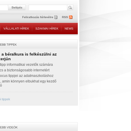
VÁLLALATI HÍREK
SZAKMAI HÍREK
NEWS
a béralkura is felkészülni az
terjún
ipp informatikai vezetők számára
cs a biztonságosabb internetért
Focus tippjei az adatmaszkoláshoz
g, amin könnyen elbukhat egy kezdő
zó
 tippek