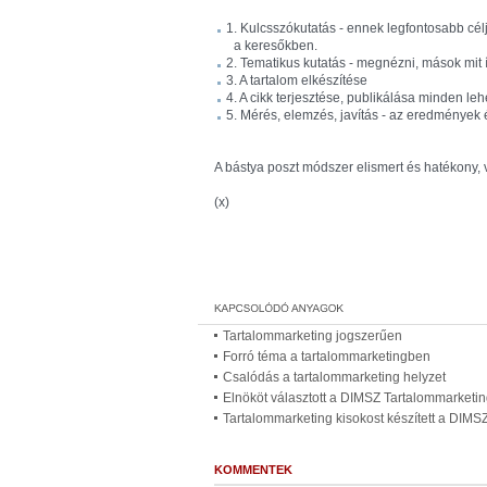
1. Kulcsszókutatás - ennek legfontosabb célj
a keresőkben.
2. Tematikus kutatás - megnézni, mások mit ír
3. A tartalom elkészítése
4. A cikk terjesztése, publikálása minden l
5. Mérés, elemzés, javítás - az eredmények é
A bástya poszt módszer elismert és hatékony, 
(x)
Tartalommarketing jogszerűen
Forró téma a tartalommarketingben
Csalódás a tartalommarketing helyzet
Elnököt választott a DIMSZ Tartalommarketin
Tartalommarketing kisokost készített a DIMS