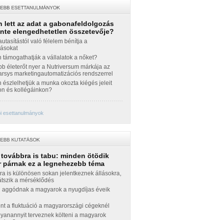
 lett az adat a gabonafeldolgozás
inte elengedhetetlen összetevője?
autasítástól való félelem bénítja a
zásokat
támogathatják a vállalatok a nőket?
b életerőt nyer a Nutriversum márkája az
sys marketingautomatizációs rendszerrel
észlelhetjük a munka okozta kiégés jeleit
n és kollégáinkon?
i esettanulmányok
 továbbra is tabu: minden ötödik
 párnak ez a legnehezebb téma
a is különösen sokan jelentkeznek állásokra,
átszik a mérséklődés
 aggódnak a magyarok a nyugdíjas éveik
nt a fluktuáció a magyarországi cégeknél
yanannyit terveznek költeni a magyarok