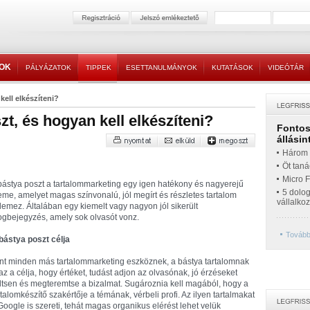
TOK
PÁLYÁZATOK
TIPPEK
ESETTANULMÁNYOK
KUTATÁSOK
VIDEÓTÁR
kell elkészíteni?
zt, és hogyan kell elkészíteni?
Fontos 
állásin
Három t
Öt taná
Micro 
bástya poszt a tartalommarketing egy igen hatékony és nagyerejű
5 dolo
eme, amelyet magas színvonalú, jól megírt és részletes tartalom
vállalko
llemez. Általában egy kiemelt vagy nagyon jól sikerült
ogbejegyzés, amely sok olvasót vonz.
További
bástya poszt célja
nt minden más tartalommarketing eszköznek, a bástya tartalomnak
 az a célja, hogy értéket, tudást adjon az olvasónak, jó érzéseket
ltsen és megteremtse a bizalmat. Sugároznia kell magából, hogy a
rtalomkészítő szakértője a témának, vérbeli profi. Az ilyen tartalmakat
Google is szereti, tehát magas organikus elérést lehet velük