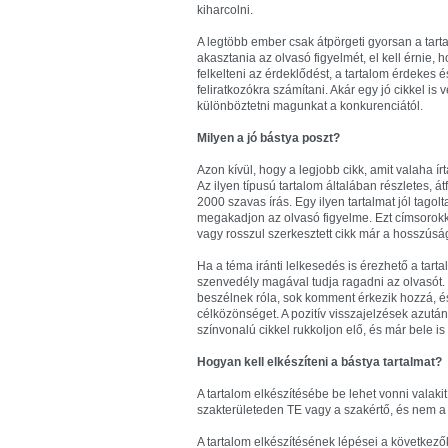
kiharcolni.
A legtöbb ember csak átpörgeti gyorsan a tarta
akasztania az olvasó figyelmét, el kell érnie,
felkelteni az érdeklődést, a tartalom érdekes 
feliratkozókra számítani. Akár egy jó cikkel is
különböztetni magunkat a konkurenciától.
Milyen a jó bástya poszt?
Azon kívül, hogy a legjobb cikk, amit valaha 
Az ilyen típusú tartalom általában részletes, á
2000 szavas írás. Egy ilyen tartalmat jól tagol
megakadjon az olvasó figyelme. Ezt címsorokka
vagy rosszul szerkesztett cikk már a hosszúság
Ha a téma iránti lelkesedés is érezhető a tarta
szenvedély magával tudja ragadni az olvasót
beszélnek róla, sok komment érkezik hozzá, é
célközönséget. A pozitív visszajelzések azutá
színvonalú cikkel rukkoljon elő, és már bele is k
Hogyan kell elkészíteni a bástya tartalmat?
A tartalom elkészítésébe be lehet vonni valakit
szakterületeden TE vagy a szakértő, és nem a
A tartalom elkészítésének lépései a következő