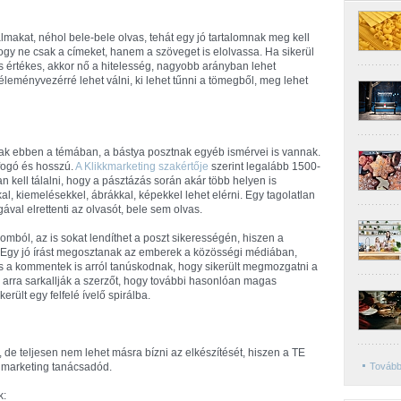
lmakat, néhol bele-bele olvas, tehát egy jó tartalomnak meg kell
 hogy ne csak a címeket, hanem a szöveget is elolvassa. Ha sikerül
és értékes, akkor nő a hitelesség, nagyobb arányban lehet
 véleményvezérré lehet válni, ki lehet tűnni a tömegből, meg lehet
írtak ebben a témában, a bástya posztnak egyéb ismérvei is vannak.
tfogó és hosszú.
A Klikkmarketing szakértője
szerint legalább 1500-
tan kell tálalni, hogy a pásztázás során akár több helyen is
l, kiemelésekkel, ábrákkal, képekkel lehet elérni. Egy tagolatlan
ával elrettenti az olvasót, bele sem olvas.
lomból, az is sokat lendíthet a poszt sikerességén, hiszen a
. Egy jó írást megosztanak az emberek a közösségi médiában,
s a kommentek is arról tanúskodnak, hogy sikerült megmozgatni a
n arra sarkallják a szerzőt, hogy további hasonlóan magas
erült egy felfelé ívelő spirálba.
, de teljesen nem lehet másra bízni az elkészítését, hiszen a TE
 marketing tanácsadód.
Tovább
k: