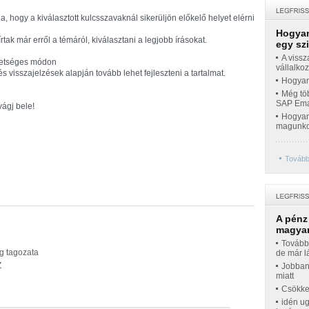
a, hogy a kiválasztott kulcsszavaknál sikerüljön előkelő helyet elérni
Hogyan
tak már erről a témáról, kiválasztani a legjobb írásokat.
egy sz
A vissz
ehetséges módon
vállalko
s visszajelzések alapján tovább lehet fejleszteni a tartalmat.
Hogyan 
Még töb
SAP Emar
vágj bele!
Hogyan 
magunko
Tovább
A pénz
magyar
Továbbr
g tagozata
de már l
Z
Jobban
miatt
Csökke
idén ug