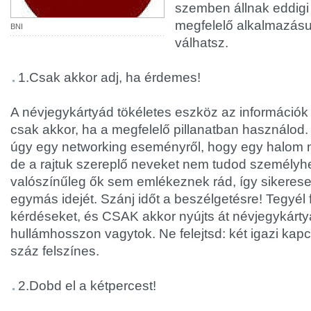
szemben állnak eddigi
megfelelő alkalmazásu
BNI
válhatsz.
1.Csak akkor adj, ha érdemes!
A névjegykártyád tökéletes eszköz az információk
csak akkor, ha a megfelelő pillanatban használod.
úgy egy networking eseményről, hogy egy halom 
de a rajtuk szereplő neveket nem tudod személyh
valószínűleg ők sem emlékeznek rád, így sikerese
egymás idejét. Szánj időt a beszélgetésre! Tegyél f
kérdéseket, és CSAK akkor nyújts át névjegykárty
hullámhosszon vagytok. Ne felejtsd: két igazi kapcs
száz felszínes.
2.Dobd el a kétpercest!