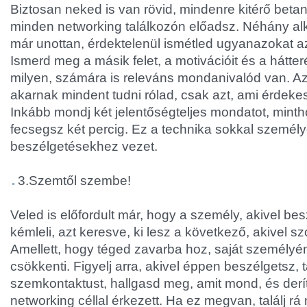
Biztosan neked is van rövid, mindenre kitérő beta
minden networking találkozón előadsz. Néhány a
már unottan, érdektelenül ismétled ugyanazokat az
Ismerd meg a másik felet, a motivációit és a hátteré
milyen, számára is releváns mondanivalód van. 
akarnak mindent tudni rólad, csak azt, ami érdeke
Inkább mondj két jelentőségteljes mondatot, min
fecsegsz két percig. Ez a technika sokkal szemé
beszélgetésekhez vezet.
3.Szemtől szembe!
Veled is előfordult már, hogy a személy, akivel bes
kémleli, azt keresve, ki lesz a következő, akivel 
Amellett, hogy téged zavarba hoz, saját személyén
csökkenti. Figyelj arra, akivel éppen beszélgetsz, t
szemkontaktust, hallgasd meg, amit mond, és derít
networking céllal érkezett. Ha ez megvan, találj r