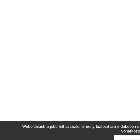
Weboldalunk a jobb felhasználói élmény biztosítása érdekében sü
vonatkozó