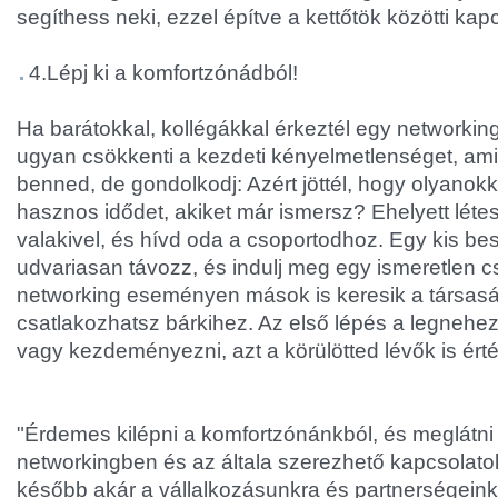
segíthess neki, ezzel építve a kettőtök közötti kapc
4.Lépj ki a komfortzónádból!
Ha barátokkal, kollégákkal érkeztél egy networki
ugyan csökkenti a kezdeti kényelmetlenséget, ami 
benned, de gondolkodj: Azért jöttél, hogy olyanokk
hasznos idődet, akiket már ismersz? Ehelyett léte
valakivel, és hívd oda a csoportodhoz. Egy kis be
udvariasan távozz, és indulj meg egy ismeretlen c
networking eseményen mások is keresik a társas
csatlakozhatsz bárkihez. Az első lépés a legnehe
vagy kezdeményezni, azt a körülötted lévők is érté
"Érdemes kilépni a komfortzónánkból, és meglátni
networkingben és az általa szerezhető kapcsolat
később akár a vállalkozásunkra és partnerségeinkr