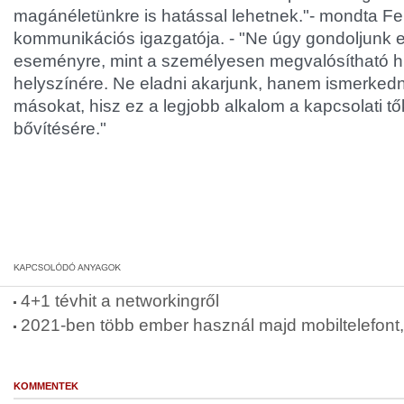
magánéletünkre is hatással lehetnek."- mondta Fer
kommunikációs igazgatója. - "Ne úgy gondoljunk 
eseményre, mint a személyesen megvalósítható 
helyszínére. Ne eladni akarjunk, hanem ismerkedn
másokat, hisz ez a legjobb alkalom a kapcsolati tő
bővítésére."
4+1 tévhit a networkingről
2021-ben több ember használ majd mobiltelefont