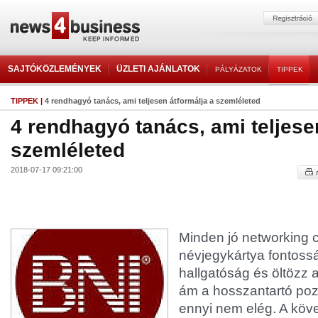
SAJTÓKÖZLEMÉNYEK
ÜZLETI AJÁNLATOK
PÁLYÁZATOK
TIPPEK
TIPPEK
|
4 rendhagyó tanács, ami teljesen átformálja a szemléleted
4 rendhagyó tanács, ami teljese
szemléleted
2018-07-17 09:21:00
Minden jó networking c
névjegykártya fontossá
hallgatóság és öltözz 
ám a hosszantartó po
ennyi nem elég. A köv