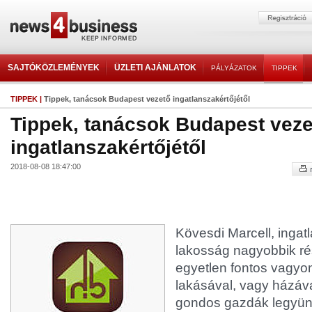
SAJTÓKÖZLEMÉNYEK
ÜZLETI AJÁNLATOK
PÁLYÁZATOK
TIPPEK
TIPPEK
|
Tippek, tanácsok Budapest vezető ingatlanszakértőjétől
Tippek, tanácsok Budapest veze
ingatlanszakértőjétől
2018-08-08 18:47:00
Kövesdi Marcell, ingat
lakosság nagyobbik ré
egyetlen fontos vagyon
lakásával, vagy házáv
gondos gazdák legyünk