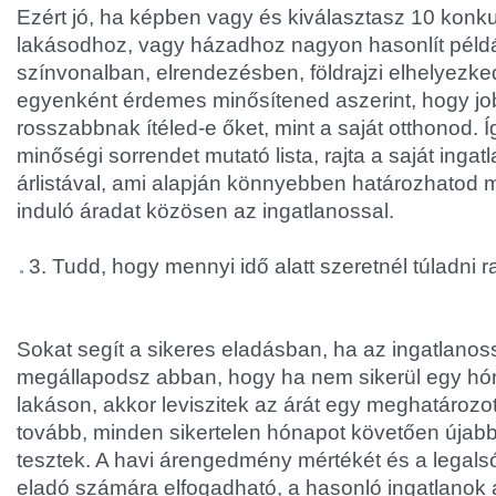
Ezért jó, ha képben vagy és kiválasztasz 10 konku
lakásodhoz, vagy házadhoz nagyon hasonlít péld
színvonalban, elrendezésben, földrajzi elhelyezk
egyenként érdemes minősítened aszerint, hogy j
rosszabbnak ítéled-e őket, mint a saját otthonod. 
minőségi sorrendet mutató lista, rajta a saját inga
árlistával, ami alapján könnyebben határozhatod m
induló áradat közösen az ingatlanossal.
3. Tudd, hogy mennyi idő alatt szeretnél túladni ra
Sokat segít a sikeres eladásban, ha az ingatlanoss
megállapodsz abban, hogy ha nem sikerül egy hóna
lakáson, akkor leviszitek az árát egy meghatározo
tovább, minden sikertelen hónapot követően úja
tesztek. A havi árengedmény mértékét és a legals
eladó számára elfogadható, a hasonló ingatlanok 