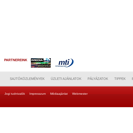
PARTNEREINK
SAJTÓKÖZLEMÉNYEK
ÜZLETI AJÁNLATOK
PÁLYÁZATOK
TIPPEK
Jogi tudnivalók
Impresszum
Médiaajánlat
Webmester