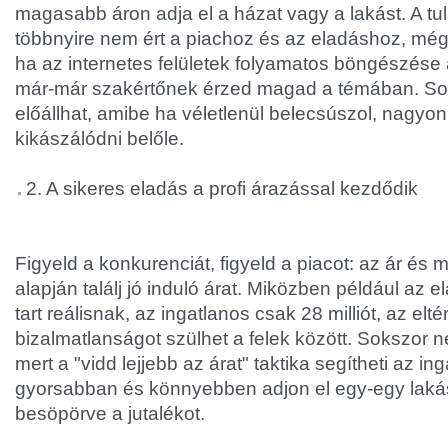
magasabb áron adja el a házat vagy a lakást. A tu
többnyire nem ért a piachoz és az eladáshoz, mé
ha az internetes felületek folyamatos böngészése 
már-már szakértőnek érzed magad a témában. Sok 
előállhat, amibe ha véletlenül belecsúszol, nagyo
kikászálódni belőle.
2. A sikeres eladás a profi árazással kezdődik
Figyeld a konkurenciát, figyeld a piacot: az ár é
alapján találj jó induló árat. Miközben például az ela
tart reálisnak, az ingatlanos csak 28 milliót, az elt
bizalmatlanságot szülhet a felek között. Sokszor n
mert a "vidd lejjebb az árat" taktika segítheti az i
gyorsabban és könnyebben adjon el egy-egy laká
besöpörve a jutalékot.