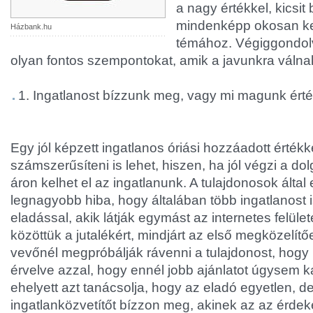
a nagy értékkel, kicsit
mindenképp okosan ke
Házbank.hu
témához. Végiggondol
olyan fontos szempontokat, amik a javunkra válna
1. Ingatlanost bízzunk meg, vagy mi magunk ért
Egy jól képzett ingatlanos óriási hozzáadott értékk
számszerűsíteni is lehet, hiszen, ha jól végzi a d
áron kelhet el az ingatlanunk. A tulajdonosok által 
legnagyobb hiba, hogy általában több ingatlanost
eladással, akik látják egymást az internetes felüle
közöttük a jutalékért, mindjárt az első megközelítőe
vevőnél megpróbálják rávenni a tulajdonost, hogy n
érvelve azzal, hogy ennél jobb ajánlatot úgysem k
ehelyett azt tanácsolja, hogy az eladó egyetlen, de 
ingatlanközvetítőt bízzon meg, akinek az az érdek