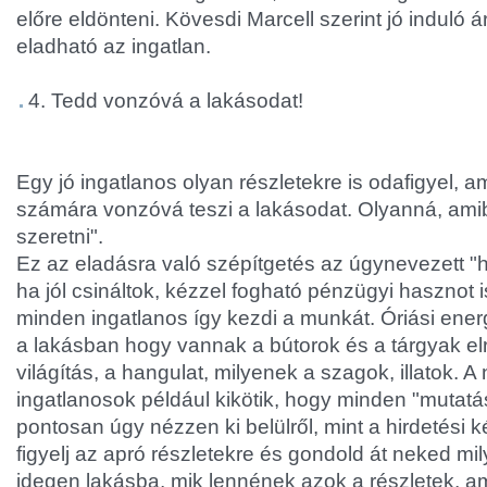
előre eldönteni. Kövesdi Marcell szerint jó induló á
eladható az ingatlan.
4. Tedd vonzóvá a lakásodat!
Egy jó ingatlanos olyan részletekre is odafigyel, a
számára vonzóvá teszi a lakásodat. Olyanná, amib
szeretni".
Ez az eladásra való szépítgetés az úgynevezett "
ha jól csináltok, kézzel fogható pénzügyi hasznot 
minden ingatlanos így kezdi a munkát. Óriási energ
a lakásban hogy vannak a bútorok és a tárgyak el
világítás, a hangulat, milyenek a szagok, illatok. A
ingatlanosok például kikötik, hogy minden "mutatá
pontosan úgy nézzen ki belülről, mint a hirdetési 
figyelj az apró részletekre és gondold át neked mi
idegen lakásba, mik lennének azok a részletek, 