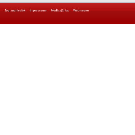
Jogi tudnivalók
Impresszum
Médiaajánlat
Webmester