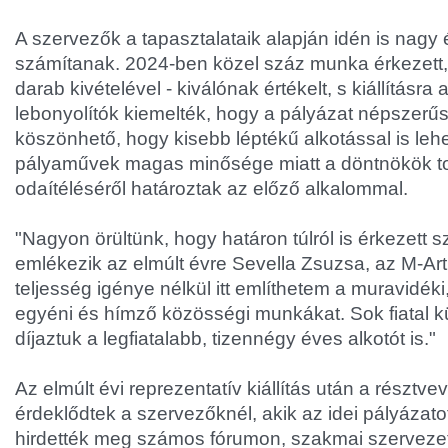
A szervezők a tapasztalataik alapján idén is nagy
számítanak. 2024-ben közel száz munka érkezett, a
darab kivételével - kiválónak értékelt, s kiállításra 
lebonyolítók kiemelték, hogy a pályázat népszerű
köszönhető, hogy kisebb léptékű alkotással is lehet
pályaművek magas minősége miatt a döntnökök to
odaítéléséről határoztak az előző alkalommal.
"Nagyon örültünk, hogy határon túlról is érkezett 
emlékezik az elmúlt évre Sevella Zsuzsa, az M-Art
teljesség igénye nélkül itt említhetem a muravidéki,
egyéni és hímző közösségi munkákat. Sok fiatal kül
díjaztuk a legfiatalabb, tizennégy éves alkotót is."
Az elmúlt évi reprezentatív kiállítás után a résztve
érdeklődtek a szervezőknél, akik az idei pályázat
hirdették meg számos fórumon, szakmai szerveze