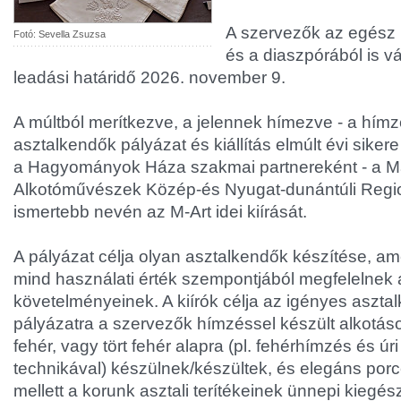
A szervezők az egész
Fotó: Sevella Zsuzsa
és a diaszpórából is 
leadási határidő 2026. november 9.
A múltból merítkezve, a jelennek hímezve - a hímz
asztalkendők pályázat és kiállítás elmúlt évi siker
a Hagyományok Háza szakmai partnereként - a M
Alkotóművészek Közép-és Nyugat-dunántúli Regio
ismertebb nevén az M-Art idei kiírását.
A pályázat célja olyan asztalkendők készítése, a
mind használati érték szempontjából megfelelnek 
követelményeinek. A kiírók célja az igényes aszta
pályázatra a szervezők hímzéssel készült alkotás
fehér, vagy tört fehér alapra (pl. fehérhímzés és ú
technikával) készülnek/készültek, és elegáns porc
mellett a korunk asztali terítékeinek ünnepi kiegész