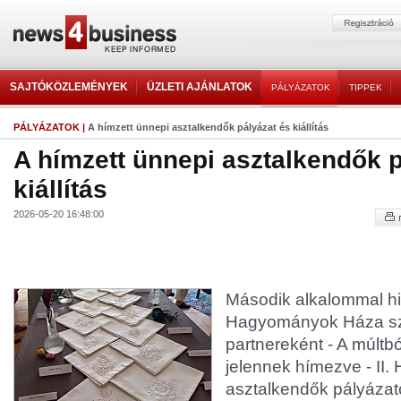
SAJTÓKÖZLEMÉNYEK
ÜZLETI AJÁNLATOK
PÁLYÁZATOK
TIPPEK
PÁLYÁZATOK
|
A hímzett ünnepi asztalkendők pályázat és kiállítás
A hímzett ünnepi asztalkendők p
kiállítás
2026-05-20 16:48:00
Második alkalommal hir
Hagyományok Háza sza
partnereként - A múltb
jelennek hímezve - II.
asztalkendők pályázat