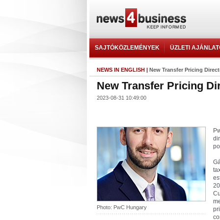
SAJTÓKÖZLEMÉNYEK
ÜZLETI AJÁNLA
NEWS IN ENGLISH
|
New Transfer Pricing Direc
New Transfer Pricing Di
2023-08-31 10:49:00
Pw
di
po
Gá
ta
es
20
Cu
me
Photo: PwC Hungary
pr
co