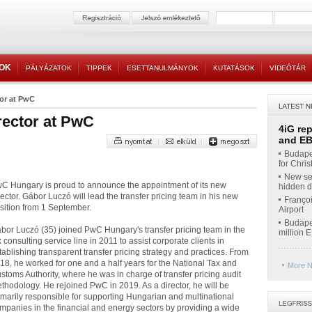
TOK
PÁLYÁZATOK
TIPPEK
ESETTANULMÁNYOK
KUTATÁSOK
VIDEÓTÁR
tor at PwC
rector at PwC
4iG re
and EBI
Budapes
for Chri
New ser
C Hungary is proud to announce the appointment of its new
hidden di
rector. Gábor Luczó will lead the transfer pricing team in his new
Françoi
sition from 1 September.
Airport
Budapes
bor Luczó (35) joined PwC Hungary's transfer pricing team in the
million 
x consulting service line in 2011 to assist corporate clients in
tablishing transparent transfer pricing strategy and practices. From
18, he worked for one and a half years for the National Tax and
More N
stoms Authority, where he was in charge of transfer pricing audit
thodology. He rejoined PwC in 2019. As a director, he will be
imarily responsible for supporting Hungarian and multinational
mpanies in the financial and energy sectors by providing a wide