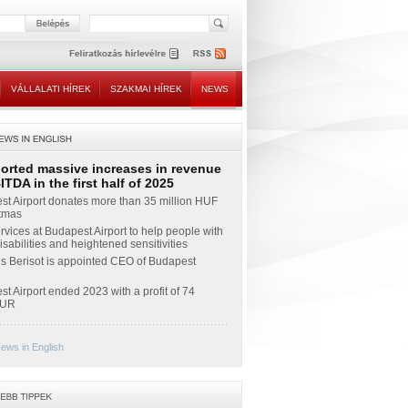
VÁLLALATI HÍREK
SZAKMAI HÍREK
NEWS
ported massive increases in revenue
TDA in the first half of 2025
t Airport donates more than 35 million HUF
stmas
vices at Budapest Airport to help people with
sabilities and heightened sensitivities
s Berisot is appointed CEO of Budapest
t Airport ended 2023 with a profit of 74
EUR
ews in English