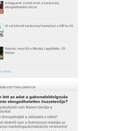
A magyarok szerint ezek a karácsony
elengedhetetlen részei
AI-val készült karácsonyi kampányt a Kifli.hu-tól
Kiderült, mivel fűt a Mikulás Lappföldön -25
fokban
i videók
 lett az adat a gabonafeldolgozás
inte elengedhetetlen összetevője?
autasítástól való félelem bénítja a
zásokat
támogathatják a vállalatok a nőket?
b életerőt nyer a Nutriversum márkája az
sys marketingautomatizációs rendszerrel