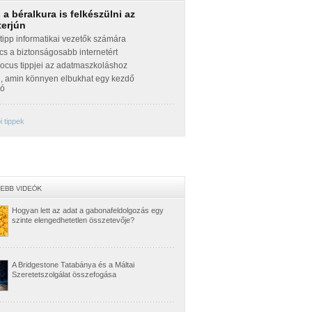
a béralkura is felkészülni az
terjún
ipp informatikai vezetők számára
cs a biztonságosabb internetért
Focus tippjei az adatmaszkoláshoz
g, amin könnyen elbukhat egy kezdő
zó
 tippek
Hogyan lett az adat a gabonafeldolgozás egy
szinte elengedhetetlen összetevője?
A Bridgestone Tatabánya és a Máltai
Szeretetszolgálat összefogása