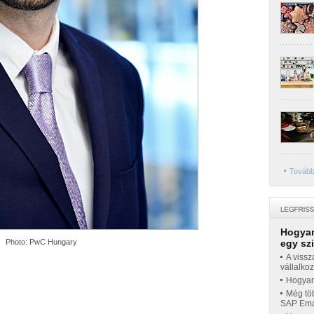
Tovább
Hogyan
Photo: PwC Hungary
egy sz
A vissz
vállalko
Hogyan 
Még töb
SAP Emar