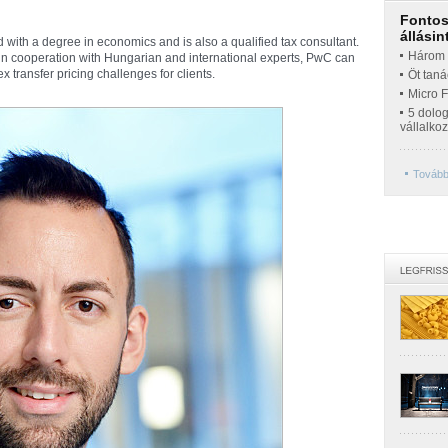
Fontos 
állásin
with a degree in economics and is also a qualified tax consultant.
Három t
 in cooperation with Hungarian and international experts, PwC can
x transfer pricing challenges for clients.
Öt taná
Micro 
5 dolo
vállalko
További