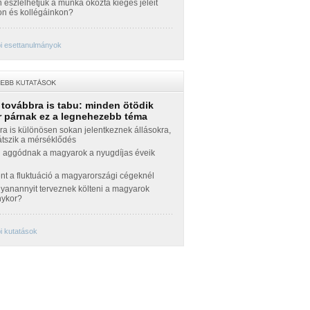
észlelhetjük a munka okozta kiégés jeleit
n és kollégáinkon?
i esettanulmányok
 továbbra is tabu: minden ötödik
 párnak ez a legnehezebb téma
a is különösen sokan jelentkeznek állásokra,
átszik a mérséklődés
 aggódnak a magyarok a nyugdíjas éveik
nt a fluktuáció a magyarországi cégeknél
yanannyit terveznek költeni a magyarok
nykor?
i kutatások