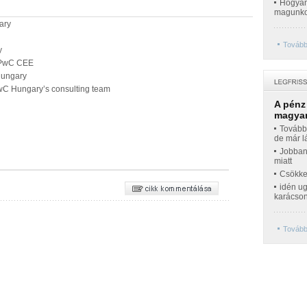
Hogyan 
magunko
ary
Tovább
y
 PwC CEE
Hungary
PwC Hungary’s consulting team
A pénz
magyar
Továbbr
de már l
Jobban
miatt
Csökke
idén ug
karácso
Tovább