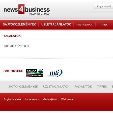
SAJTÓKÖZLEMÉNYEK
ÜZLETI AJÁNLATOK
PÁLYÁZATOK
TIPPEK
TALÁLATOK
Találatok száma:
0
PARTNEREINK
SAJTÓKÖZLEMÉNYEK
ÜZLETI AJÁNLATOK
PÁLYÁZATOK
TIPPEK
Jogi tudnivalók
Impresszum
Médiaajánlat
Webmester