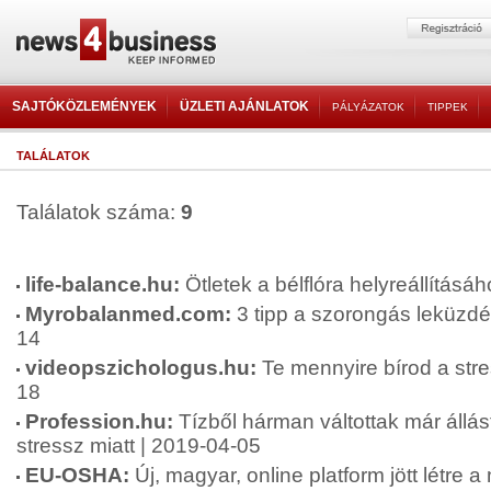
SAJTÓKÖZLEMÉNYEK
ÜZLETI AJÁNLATOK
PÁLYÁZATOK
TIPPEK
TALÁLATOK
Találatok száma:
9
life-balance.hu:
Ötletek a bélflóra helyreállításá
Myrobalanmed.com:
3 tipp a szorongás leküzdé
14
videopszichologus.hu:
Te mennyire bírod a stre
18
Profession.hu:
Tízből hárman váltottak már állá
stressz miatt | 2019-04-05
EU-OSHA:
Új, magyar, online platform jött létre 