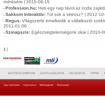
mérésére | 2015-06-15
Profession.hu:
Heti egy nap távol az iroda zaját
Sakkom Interaktív:
Túl sok a stressz? | 2012-10
Regus:
Világszerte emelkedik a vállalkozói szekto
2011-01-06
Szinapszis:
Egészségtelenségünk okai | 2010-0
|
1
PARTNEREINK
SAJTÓKÖZLEMÉNYEK
ÜZLETI AJÁNLATOK
PÁLYÁZATOK
TIPPEK
Jogi tudnivalók
Impresszum
Médiaajánlat
Webmester