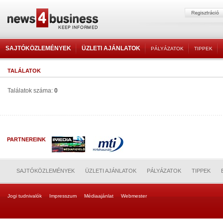
SAJTÓKÖZLEMÉNYEK
ÜZLETI AJÁNLATOK
PÁLYÁZATOK
TIPPEK
TALÁLATOK
Találatok száma:
0
PARTNEREINK
SAJTÓKÖZLEMÉNYEK
ÜZLETI AJÁNLATOK
PÁLYÁZATOK
TIPPEK
Jogi tudnivalók
Impresszum
Médiaajánlat
Webmester