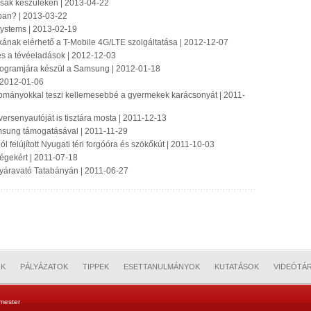
csak készülékén | 2013-04-22
ban? | 2013-03-22
Systems | 2013-02-19
ának elérhető a T-Mobile 4G/LTE szolgáltatása | 2012-12-07
és a tévéeladások | 2012-12-03
rogramjára készül a Samsung | 2012-01-18
 2012-01-06
ományokkal teszi kellemesebbé a gyermekek karácsonyát | 2011-
ersenyautóját is tisztára mosta | 2011-12-13
amsung támogatásával | 2011-11-29
 felújított Nyugati téri forgóóra és szökőkút | 2011-10-03
égekért | 2011-07-18
áravató Tatabányán | 2011-06-27
OK
PÁLYÁZATOK
TIPPEK
ESETTANULMÁNYOK
KUTATÁSOK
VIDEÓTÁ
mester