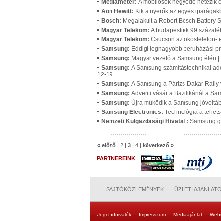
Mediameter:
A mobilosok negyede netezik 
Aon Hewitt:
Kik a nyerők az egyes iparágak
Bosch:
Megalakult a Robert Bosch Battery 
Magyar Telekom:
A budapestiek 99 százalék
Magyar Telekom:
Csúcson az okostelefon- 
Samsung:
Eddigi legnagyobb beruházási p
Samsung:
Magyar vezető a Samsung élén |
Samsung:
A Samsung számítástechnikai ad
12-19
Samsung:
A Samsung a Párizs-Dakar Rally v
Samsung:
Adventi vásár a Bazilikánál a S
Samsung:
Újra működik a Samsung jóvoltából
Samsung Electronics:
Technológia a tehets
Nemzeti Külgazdasági Hivatal :
Samsung gy
|
|
|
|
« előző
2
3
4
következő »
PARTNEREINK
SAJTÓKÖZLEMÉNYEK
ÜZLETI AJÁNLAT
Jogi tudnivalók
Impresszum
Médiaajánlat
Web