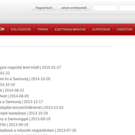
TOK
PÁLYÁZATOK
TIPPEK
ESETTANULMÁNYOK
KUTATÁSOK
VIDEÓTÁR
egyre nagyobb teret hódít | 2015-01-27
-01-22
ple és a Samsung | 2014-10-28
014-10-16
l | 2014-08-22
Axel | 2014-06-05
s a Samsung | 2013-12-17
lágítás korszerűsítésénél | 2013-12-02
eople kampánya | 2013-10-29
mány a Samsunggal | 2013-09-19
 BTel | 2013-09-18
-eladások a második negyedévben | 2013-07-26