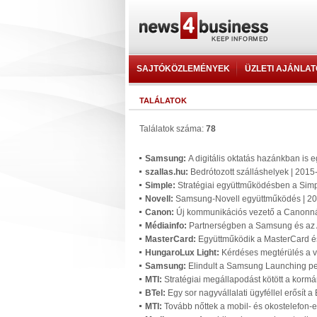
SAJTÓKÖZLEMÉNYEK
ÜZLETI AJÁNLA
TALÁLATOK
Találatok száma:
78
Samsung:
A digitális oktatás hazánkban is 
szallas.hu:
Bedrótozott szálláshelyek | 2015
Simple:
Stratégiai együttműködésben a Sim
Novell:
Samsung-Novell együttműködés | 2
Canon:
Új kommunikációs vezető a Canonná
Médiainfo:
Partnerségben a Samsung és az 
MasterCard:
Együttműködik a MasterCard é
HungaroLux Light:
Kérdéses megtérülés a vi
Samsung:
Elindult a Samsung Launching p
MTI:
Stratégiai megállapodást kötött a kor
BTel:
Egy sor nagyvállalati ügyféllel erősít a
MTI:
Tovább nőttek a mobil- és okostelefon