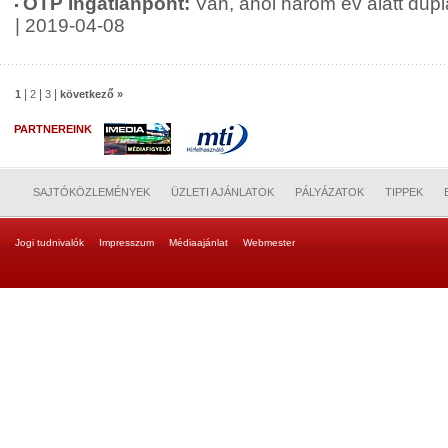
OTP Ingatlanpont:
Van, ahol három év alatt dupl
| 2019-04-08
|
|
|
1
2
3
következő »
PARTNEREINK
SAJTÓKÖZLEMÉNYEK
ÜZLETI AJÁNLATOK
PÁLYÁZATOK
TIPPEK
Jogi tudnivalók
Impresszum
Médiaajánlat
Webmester