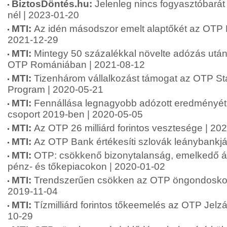
BiztosDöntés.hu:
Jelenleg nincs fogyasztóbarát
nél | 2023-01-20
MTI:
Az idén másodszor emelt alaptőkét az OTP
2021-12-29
MTI:
Mintegy 50 százalékkal növelte adózás után
OTP Romániában | 2021-08-12
MTI:
Tizenhárom vállalkozást támogat az OTP Sta
Program | 2020-05-21
MTI:
Fennállása legnagyobb adózott eredményét 
csoport 2019-ben | 2020-05-05
MTI:
Az OTP 26 milliárd forintos vesztesége | 20
MTI:
Az OTP Bank értékesíti szlovák leánybankjá
MTI:
OTP: csökkenő bizonytalanság, emelkedő á
pénz- és tőkepiacokon | 2020-01-02
MTI:
Trendszerűen csökken az OTP öngondoskodá
2019-11-04
MTI:
Tízmilliárd forintos tőkeemelés az OTP Jelz
10-29