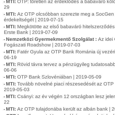
MTI:
OTP: töretlen az érdeklődés a babaváró kölc
29
MTI:
Az OTP olcsóbban szerezte meg a SocGen
érdekeltségét | 2019-07-15
MTI:
Megkötötte az első babaváró hitelszerződé
Erste Bank | 2019-07-09
Nemzetközi Gyermekmentő Szolgálat :
Az ide
Fogászati Roadshow | 2019-07-03
MTI:
Fatér Gyula az OTP Bank Románia új vezéri
06-19
MTI:
Rövid távra tervez a pénzügyileg tudatosabb
06-06
MTI:
OTP Bank Szlovéniában | 2019-05-09
MTI:
Tovább növelné piaci részesedését az OTP
2019-05-03
MTI:
Csányi: az év végén 12 országban lesz jele
22
MTI:
Az OTP tulajdonába került az albán bank | 