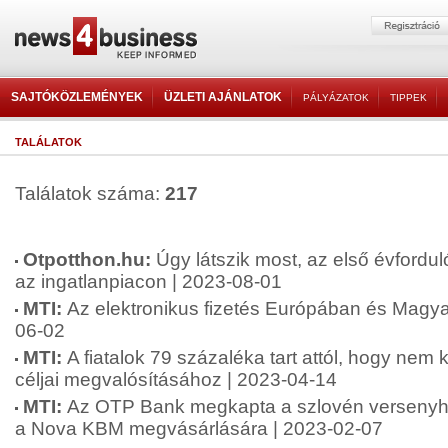
SAJTÓKÖZLEMÉNYEK
ÜZLETI AJÁNLATOK
PÁLYÁZATOK
TIPPEK
TALÁLATOK
Találatok száma:
217
Otpotthon.hu:
Úgy látszik most, az első évforduló
az ingatlanpiacon | 2023-08-01
MTI:
Az elektronikus fizetés Európában és Magy
06-02
MTI:
A fiatalok 79 százaléka tart attól, hogy nem
céljai megvalósításához | 2023-04-14
MTI:
Az OTP Bank megkapta a szlovén versenyh
a Nova KBM megvásárlására | 2023-02-07