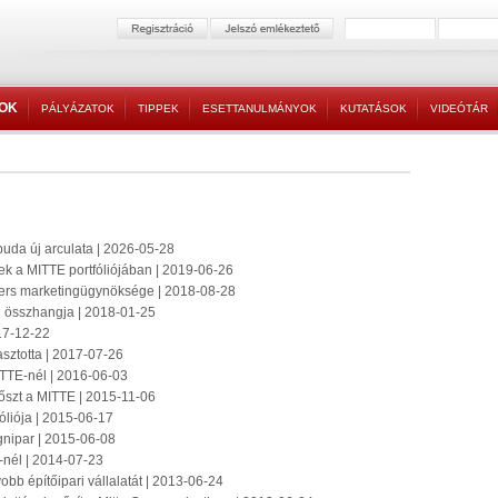
TOK
PÁLYÁZATOK
TIPPEK
ESETTANULMÁNYOK
KUTATÁSOK
VIDEÓTÁR
jbuda új arculata | 2026-05-28
elek a MITTE portfóliójában | 2019-06-26
rtners marketingügynöksége | 2018-08-28
g összhangja | 2018-01-25
17-12-22
sztotta | 2017-07-26
ITTE-nél | 2016-06-03
 őszt a MITTE | 2015-11-06
liója | 2015-06-17
ignipar | 2015-06-08
nél | 2014-07-23
bb építőipari vállalatát | 2013-06-24