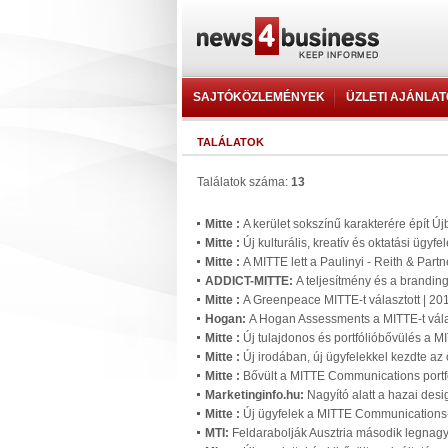
SAJTÓKÖZLEMÉNYEK
ÜZLETI AJÁNLA
TALÁLATOK
Találatok száma:
13
Mitte :
A kerület sokszínű karakterére épít Ú
Mitte :
Új kulturális, kreatív és oktatási ügyf
Mitte :
A MITTE lett a Paulinyi - Reith & Pa
ADDICT-MITTE:
A teljesítmény és a brandin
Mitte :
A Greenpeace MITTE-t választott | 20
Hogan:
A Hogan Assessments a MITTE-t vála
Mitte :
Új tulajdonos és portfólióbővülés a M
Mitte :
Új irodában, új ügyfelekkel kezdte az
Mitte :
Bővült a MITTE Communications portfó
Marketinginfo.hu:
Nagyító alatt a hazai des
Mitte :
Új ügyfelek a MITTE Communications-
MTI:
Feldarabolják Ausztria második legnagyo