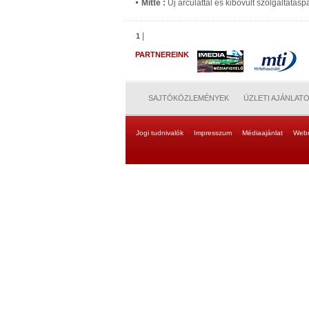
Mitte :
Új arculattal és kibővült szolgáltatás
|
1
PARTNEREINK
SAJTÓKÖZLEMÉNYEK
ÜZLETI AJÁNLAT
Jogi tudnivalók
Impresszum
Médiaajánlat
Web