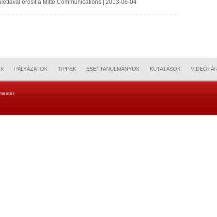
palettával erősít a Mitte Communications | 2013-06-04
OK
PÁLYÁZATOK
TIPPEK
ESETTANULMÁNYOK
KUTATÁSOK
VIDEÓTÁ
mester