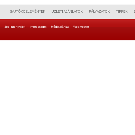
SAJTÓKÖZLEMÉNYEK
ÜZLETI AJÁNLATOK
PÁLYÁZATOK
TIPPEK
Jogi tudnivalók
Impresszum
Médiaajánlat
Webmester