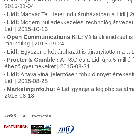
2015-11-04
Lidl:
Magyar Tej Hetet indít áruházaiban a Lidl | 
Lidl:
Modern hulladékkezelési technológiát vezet
Lidl | 2015-10-13
Open Communications Kft.:
Vállalati imidzset i
marketing | 2015-09-24
Lidl:
Egyszerre két áruházát is újranyitotta ma a 
Procter & Gamble :
A P&G és a Lidl újra 5 millió 
éhező gyermekeket | 2015-08-31
Lidl:
A tavalyinál jelentősen több dinnyét értékesí
Lidl | 2015-08-28
Marketinginfo.hu:
A Lidl gyártja a legjobb saját
2015-08-18
|
|
|
|
« előző
3
4
5
következő »
PARTNEREINK