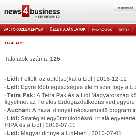
SAJTÓKÖZLEMÉNYEK
ÜZLETI AJÁNLATOK
PÁLYÁZATOK
TIPPEK
TALÁLATOK
Találatok száma:
125
Lidl:
Feltölti az autó(so)kat a Lidl | 2016-12-12
Lidl:
Egyre több egészséges élelmiszer fogy a Li
Tetra Pak:
A Tetra Pak és a Lidl Magyarország kö
figyelmet az Felelős Erdőgazdálkodás védjegyére
Auchan:
A hazai dinnyét népszerűsítő program i
Lidl:
Stratégiai együttműködésről írt alá egyetérté
HIPA és a Lidl | 2016-07-11
Lidl:
Magyar dinnye a Lidl-ben | 2016-07-01