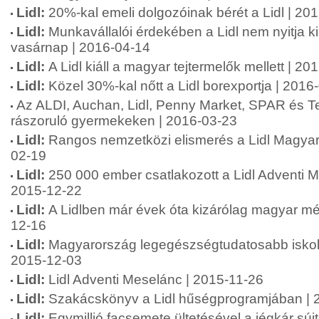
Lidl:
20%-kal emeli dolgozóinak bérét a Lidl | 20
Lidl:
Munkavállalói érdekében a Lidl nem nyitja ki
vasárnap | 2016-04-14
Lidl:
A Lidl kiáll a magyar tejtermelők mellett | 20
Lidl:
Közel 30%-kal nőtt a Lidl borexportja | 2016
Az ALDI, Auchan, Lidl, Penny Market, SPAR és Te
rászoruló gyermekeken | 2016-03-23
Lidl:
Rangos nemzetközi elismerés a Lidl Magyar
02-19
Lidl:
250 000 ember csatlakozott a Lidl Adventi 
2015-12-22
Lidl:
A Lidlben már évek óta kizárólag magyar mé
12-16
Lidl:
Magyarország legegészségtudatosabb iskolájá
2015-12-03
Lidl:
Lidl Adventi Meselánc | 2015-11-26
Lidl:
Szakácskönyv a Lidl hűségprogramjában | 
Lidl:
Egymillió facsemete ültetésével a jégkár sújtot