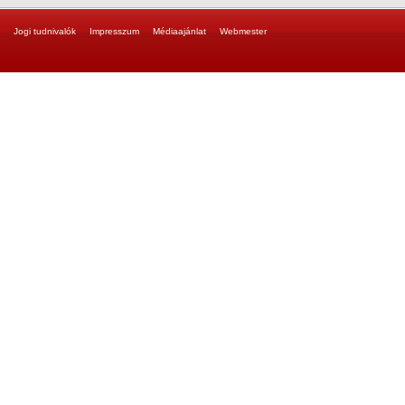
Jogi tudnivalók
Impresszum
Médiaajánlat
Webmester