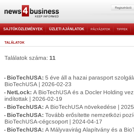
SAJTÓKÖZLEMÉNYEK
ÜZLETI AJÁNLATOK
PÁLYÁZATOK
TIPPEK
TALÁLATOK
Találatok száma:
11
BioTechUSA:
5 éve áll a hazai parasport szolgá
BioTechUSA | 2026-02-23
NetLock:
A BioTechUSA és a Docler Holding vezér
indítottak | 2026-02-19
BioTechUSA:
A BioTechUSA növekedése | 2025
BioTechUSA:
Tovább erősítette nemzetközi pozíc
BioTechUSA-cégcsoport | 2024-04-17
BioTechUSA:
A Mályvavirág Alapítvány és a Bi