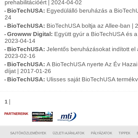
prehabilitációért | 2024-04-02
BioTechUSA:
Egyedülálló beruházás a BioTechU
24
BioTechUSA:
BioTechUSA boltja az Allee-ban | 
Growww Digital:
Együtt gyúr a BioTechUSA és a 
2023-04-14
BioTechUSA:
Jelentős beruházásokat indított e
2023-02-16
BioTechUSA:
A BioTechUSA nyerte Az Év Hazai
díjat | 2017-01-26
BioTechUSA:
Ulisses saját BioTechUSA termékvo
|
1
PARTNEREINK
SAJTÓKÖZLEMÉNYEK
ÜZLETI AJÁNLATOK
PÁLYÁZATOK
TIPPEK