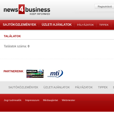
SAJTÓKÖZLEMÉNYEK
ÜZLETI AJÁNLATOK
PÁLYÁZATOK
TIPPEK
TALÁLATOK
Találatok száma:
0
PARTNEREINK
SAJTÓKÖZLEMÉNYEK
ÜZLETI AJÁNLATOK
PÁLYÁZATOK
TIPPEK
Jogi tudnivalók
Impresszum
Médiaajánlat
Webmester