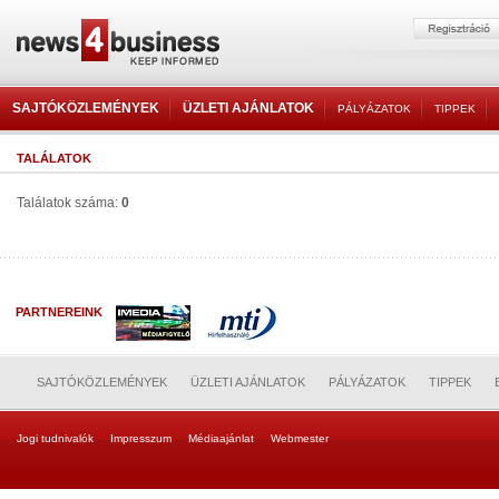
SAJTÓKÖZLEMÉNYEK
ÜZLETI AJÁNLATOK
PÁLYÁZATOK
TIPPEK
TALÁLATOK
Találatok száma:
0
PARTNEREINK
SAJTÓKÖZLEMÉNYEK
ÜZLETI AJÁNLATOK
PÁLYÁZATOK
TIPPEK
Jogi tudnivalók
Impresszum
Médiaajánlat
Webmester