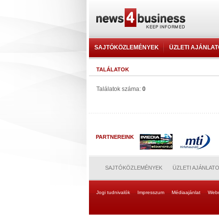
SAJTÓKÖZLEMÉNYEK
ÜZLETI AJÁNLA
TALÁLATOK
Találatok száma:
0
PARTNEREINK
SAJTÓKÖZLEMÉNYEK
ÜZLETI AJÁNLAT
Jogi tudnivalók
Impresszum
Médiaajánlat
Web