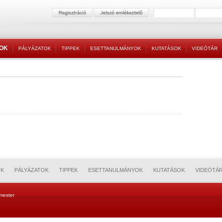
TOK
PÁLYÁZATOK
TIPPEK
ESETTANULMÁNYOK
KUTATÁSOK
VIDEÓTÁR
OK
PÁLYÁZATOK
TIPPEK
ESETTANULMÁNYOK
KUTATÁSOK
VIDEÓTÁ
mester