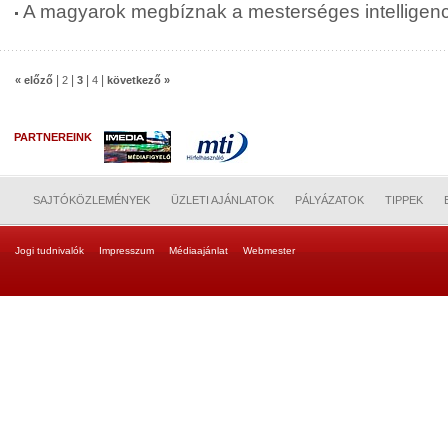
A magyarok megbíznak a mesterséges intelligen
|
|
|
|
« előző
2
3
4
következő »
PARTNEREINK
SAJTÓKÖZLEMÉNYEK
ÜZLETI AJÁNLATOK
PÁLYÁZATOK
TIPPEK
Jogi tudnivalók
Impresszum
Médiaajánlat
Webmester