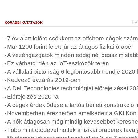
Kut
KORÁBBI KUTATÁSOK
7 év alatt felére csökkent az offshore cégek sz
Már 1200 forint felett jár az átlagos fizikai órabér
A vezérigazgatók minden eddiginél pesszimistáb
Ez várható idén az IoT-eszközök terén
A vállalati biztonság 6 legfontosabb trendje 2020
Kedvező évzárás 2019-ben
A Dell Technologies technológiai előrejelzései 20
Előrejelzés 2020-ra
A cégek érdeklődése a tartós bérleti konstrukció i
Novemberben érezhetően emelkedett a GKI Konj
A nők átlagosan még mindig kevesebbet keresnek
Több mint ötödével nőttek a fizikai órabérek tava