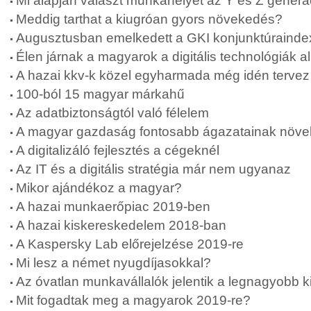
Mi alapján választ munkahelyet az Y és Z generá
Meddig tarthat a kiugróan gyors növekedés?
Augusztusban emelkedett a GKI konjunktúrainde
Élen járnak a magyarok a digitális technológiák
A hazai kkv-k közel egyharmada még idén tervez
100-ból 15 magyar márkahű
Az adatbiztonságtól való félelem
A magyar gazdaság fontosabb ágazatainak növ
A digitalizáló fejlesztés a cégeknél
Az IT és a digitális stratégia már nem ugyanaz
Mikor ajándékoz a magyar?
A hazai munkaerőpiac 2019-ben
A hazai kiskereskedelem 2018-ban
A Kaspersky Lab előrejelzése 2019-re
Mi lesz a német nyugdíjasokkal?
Az óvatlan munkavállalók jelentik a legnagyobb 
Mit fogadtak meg a magyarok 2019-re?