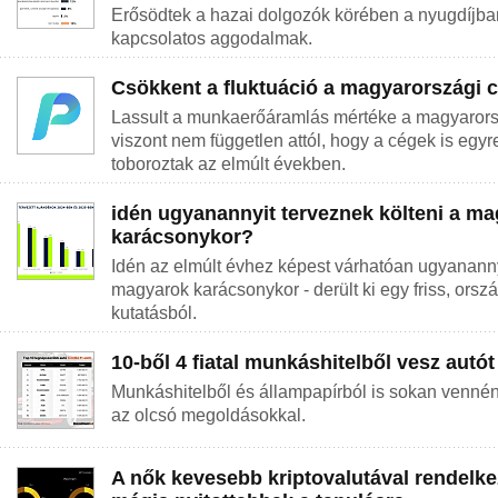
Erősödtek a hazai dolgozók körében a nyugdíjban 
kapcsolatos aggodalmak.
Csökkent a fluktuáció a magyarországi 
Lassult a munkaerőáramlás mértéke a magyarorsz
viszont nem független attól, hogy a cégek is egy
toboroztak az elmúlt években.
idén ugyanannyit terveznek költeni a m
karácsonykor?
Idén az elmúlt évhez képest várhatóan ugyanannyi
magyarok karácsonykor - derült ki egy friss, orsz
kutatásból.
10-ből 4 fiatal munkáshitelből vesz autót
Munkáshitelből és állampapírból is sokan vennén
az olcsó megoldásokkal.
A nők kevesebb kriptovalutával rendelke