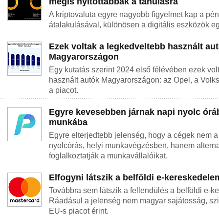
mégis nyitottabbak a tanulásra
A kriptovaluta egyre nagyobb figyelmet kap a pé
átalakulásával, különösen a digitális eszközök e
Ezek voltak a legkedveltebb használt au
Magyarországon
Egy kutatás szerint 2024 első félévében ezek vol
használt autók Magyarországon: az Opel, a Vol
a piacot.
Egyre kevesebben járnak napi nyolc órá
munkába
Egyre elterjedtebb jelenség, hogy a cégek nem a
nyolcórás, helyi munkavégzésben, hanem altern
foglalkoztatják a munkavállalóikat.
Elfogyni látszik a belföldi e-kereskedele
Továbbra sem látszik a fellendülés a belföldi e-k
Ráadásul a jelenség nem magyar sajátosság, szi
EU-s piacot érint.