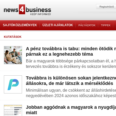
SAJTÓKÖZLEMÉNYEK
ÜZLETI AJÁNLATOK
PÁLYÁZATOK
TIPPEK
KUTATÁSOK
A pénz továbbra is tabu: minden ötödik
párnak ez a legnehezebb téma
Bár a magyarok többsége párkapcsolatban él, a 
tervezés továbbra is érzékeny és sokszor kerüle
Továbbra is különösen sokan jelentkezn
állásokra, de már látszik a mérséklődés
Minimálisan ugyan, de csökkent az álláshirdeté
negyedévében 2024 azonos időszakához képest
Jobban aggódnak a magyarok a nyugdíja
miatt