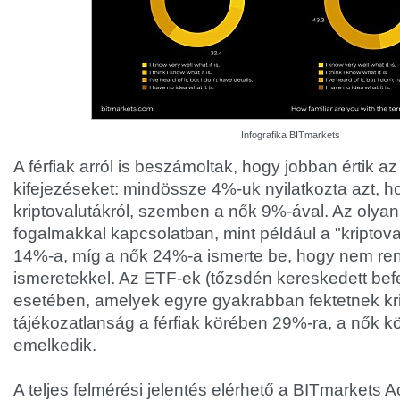
Infografika BITmarkets
A férfiak arról is beszámoltak, hogy jobban értik az
kifejezéseket: mindössze 4%-uk nyilatkozta azt, 
kriptovalutákról, szemben a nők 9%-ával. Az olyan
fogalmakkal kapcsolatban, mint például a "kriptoval
14%-a, míg a nők 24%-a ismerte be, hogy nem ren
ismeretekkel. Az ETF-ek (tőzsdén kereskedett befe
esetében, amelyek egyre gyakrabban fektetnek kri
tájékozatlanság a férfiak körében 29%-ra, a nők 
emelkedik.
A teljes felmérési jelentés elérhető a BITmarkets 