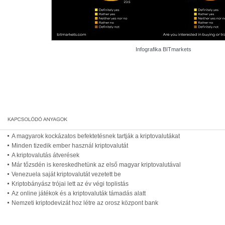
Infografika BITmarkets
A magyarok kockázatos befektetésnek tartják a kriptovalutákat
Minden tizedik ember használ kriptovalutát
A kriptovalutás átverések
Már tőzsdén is kereskedhetünk az első magyar kriptovalutával
Venezuela saját kriptovalutát vezetett be
Kriptobányász trójai lett az év végi toplistás
Az online játékok és a kriptovaluták támadás alatt
Nemzeti kriptodevizát hoz létre az orosz központ bank