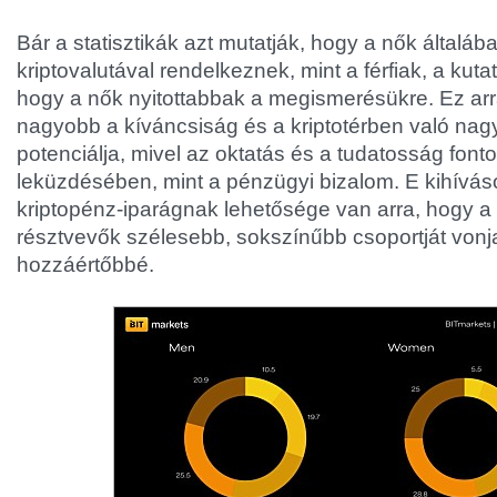
Bár a statisztikák azt mutatják, hogy a nők általá
kriptovalutával rendelkeznek, mint a férfiak, a kuta
hogy a nők nyitottabbak a megismerésükre. Ez arr
nagyobb a kíváncsiság és a kriptotérben való nag
potenciálja, mivel az oktatás és a tudatosság fon
leküzdésében, mint a pénzügyi bizalom. E kihívás
kriptopénz-iparágnak lehetősége van arra, hogy a
résztvevők szélesebb, sokszínűbb csoportját vonj
hozzáértőbbé.