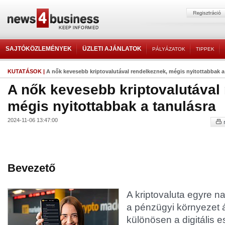
SAJTÓKÖZLEMÉNYEK
ÜZLETI AJÁNLATOK
PÁLYÁZATOK
TIPPEK
KUTATÁSOK
|
A nők kevesebb kriptovalutával rendelkeznek, mégis nyitottabbak a
A nők kevesebb kriptovalutával
mégis nyitottabbak a tanulásra
2024-11-06 13:47:00
Bevezető
A kriptovaluta egyre n
a pénzügyi környezet á
különösen a digitális 