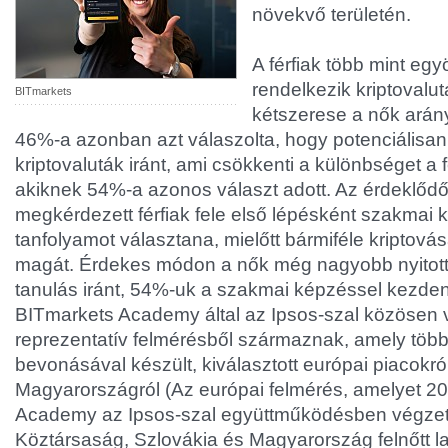
növekvő területén.
A férfiak több mint eg
rendelkezik kriptovalut
BITmarkets
kétszerese a nők arán
46%-a azonban azt válaszolta, hogy potenciálisan
kriptovaluták iránt, ami csökkenti a különbséget a 
akiknek 54%-a azonos választ adott. Az érdeklődő
megkérdezett férfiak fele első lépésként szakmai 
tanfolyamot választana, mielőtt bármiféle kriptová
magát. Érdekes módon a nők még nagyobb nyitott
tanulás iránt, 54%-uk a szakmai képzéssel kezde
BITmarkets Academy által az Ipsos-szal közösen 
reprezentatív felmérésből származnak, amely töb
bevonásával készült, kiválasztott európai piacokró
Magyarországról (Az európai felmérés, amelyet 2
Academy az Ipsos-szal együttműködésben végzet
Köztársaság, Szlovákia és Magyarország felnőtt 