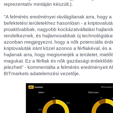
reprezentatív mintáján készült.).
"A felmérés eredményei rávilágítanak arra, hogy a 
befektetési területekhez hasonlóan - a kriptovalutá
proaktívabbak, nagyobb kockázatvállalási hajlan
rendelkeznek, és hajlamosabbak új technológiákat
azonban megjegyezni, hogy a nők potenciális érd
kriptovaluták iránt közel azonos a férfiakéval, és
hajlanak arra, hogy megismerjék a területet, mielő
magukat. Ez a férfiak és nők gazdasági érdeklőd
jelezheti" - kommentálta a felmérés eredményeit Al
BITmarkets adatelemzési vezetője.