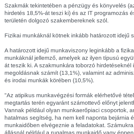
Szakmák tekintetében a pénzügy és könyvelés (az
hirdetés 18,5%-át teszi ki) és az IT programozás é
területén dolgozó szakembereknek szól.
Fizikai munkáknál kötnek inkább határozott idejű 
A határozott idejű munkaviszony leginkább a fizika
munkáknál jellemző, amelyek az ilyen típusú egy
át teszik ki. A szakmunkára toborzó hirdetéseknél 
megoldásnak számít (13,1%), valamint az adminisz
és irodai munkák körében (10,5%).
"Az atipikus munkavégzési formák elérhetővé tétel
megtartás terén egyaránt számottevő előnyt jelenth
Vannak például olyan munkaerőpiaci csoportok, a
hatalmas segítség, ha nem kell naponta bejárnia és
munkaidőben elvégeznie a feladatokat. Számukra 
állásnál például a rugalmas munkaidő vagy éppen