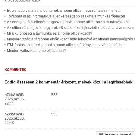
Egyre több vállalatnál döntenek a home office megszüntetése mellett
Továbbra is az informatikus a legkeresettebb szakma a munkaerőpiacon
Az energiakrízis ellenére ragaszkodnak a home office-hoz a munkavállalók
Az otthonról dolgozó magyarok 48 százaléka fejlesztette lakását a távmunka m
Mi a különbség a távmunka és a home office között?
Magyarország a régióban elsők között tette lehetővé az otthoni munkavégzé
ITM: fontos szerepet kaphat a home office a járvány elleni védekezésben
Minden változik a home office miatt?