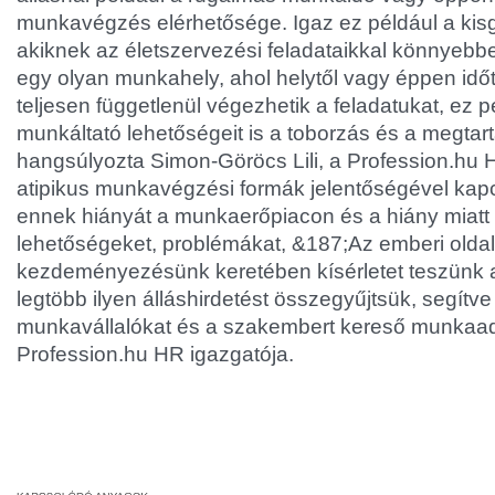
munkavégzés elérhetősége. Igaz ez például a kis
akiknek az életszervezési feladataikkal könnyeb
egy olyan munkahely, ahol helytől vagy éppen idő
teljesen függetlenül végezhetik a feladatukat, ez pe
munkáltató lehetőségeit is a toborzás és a megtart
hangsúlyozta Simon-Göröcs Lili, a Profession.hu 
atipikus munkavégzési formák jelentőségével kapc
ennek hiányát a munkaerőpiacon és a hiány miatt 
lehetőségeket, problémákat, &
187;Az emberi olda
kezdeményezésünk keretében kísérletet teszünk a
legtöbb ilyen álláshirdetést összegyűjtsük, segítve 
munkavállalókat és a szakembert kereső munkaadó
Profession.hu HR igazgatója.