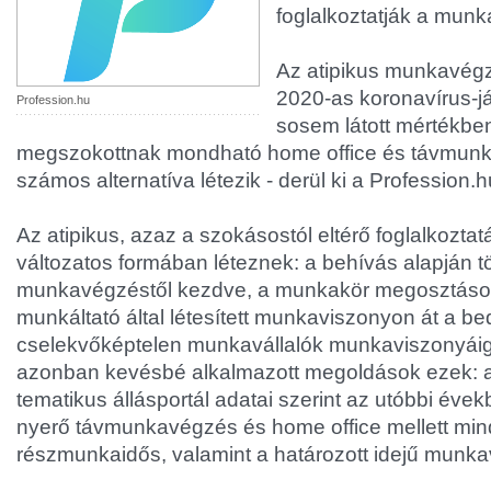
foglalkoztatják a munka
Az atipikus munkavégz
2020-as koronavírus-j
Profession.hu
sosem látott mértékben 
megszokottnak mondható home office és távmunk
számos alternatíva létezik - derül ki a Profession.h
Az atipikus, azaz a szokásostól eltérő foglalkozta
változatos formában léteznek: a behívás alapján t
munkavégzéstől kezdve, a munkakör megosztáso
munkáltató által létesített munkaviszonyon át a be
cselekvőképtelen munkavállalók munkaviszonyái
azonban kevésbé alkalmazott megoldások ezek: a 
tematikus állásportál adatai szerint az utóbbi éve
nyerő távmunkavégzés és home office mellett mi
részmunkaidős, valamint a határozott idejű munka