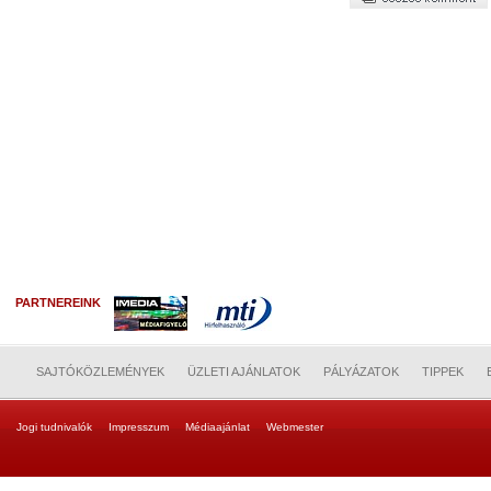
PARTNEREINK
SAJTÓKÖZLEMÉNYEK
ÜZLETI AJÁNLATOK
PÁLYÁZATOK
TIPPEK
Jogi tudnivalók
Impresszum
Médiaajánlat
Webmester