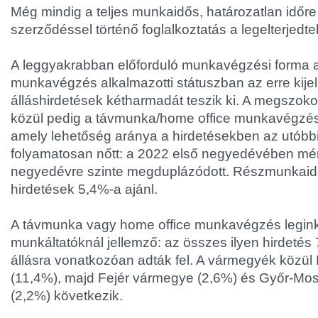
Még mindig a teljes munkaidős, határozatlan időre
szerződéssel történő foglalkoztatás a legelterjedt
A leggyakrabban előforduló munkavégzési forma a
munkavégzés alkalmazotti státuszban az erre kijel
álláshirdetések kétharmadát teszik ki. A megszokot
közül pedig a távmunka/home office munkavégzés 
amely lehetőség aránya a hirdetésekben az utóbb
folyamatosan nőtt: a 2022 első negyedévében mért
negyedévre szinte megduplázódott. Részmunkaidős
hirdetések 5,4%-a ajánl.
A távmunka vagy home office munkavégzés legink
munkáltatóknál jellemző: az összes ilyen hirdetés
állásra vonatkozóan adták fel. A vármegyék közül
(11,4%), majd Fejér vármegye (2,6%) és Győr-M
(2,2%) következik.