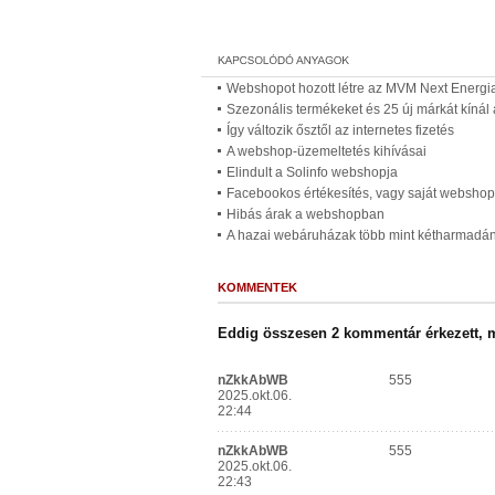
Webshopot hozott létre az MVM Next Energia
Szezonális termékeket és 25 új márkát kín
Így változik ősztől az internetes fizetés
A webshop-üzemeltetés kihívásai
Elindult a Solinfo webshopja
Facebookos értékesítés, vagy saját webshop 
Hibás árak a webshopban
A hazai webáruházak több mint kétharmadán