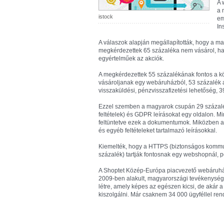
A 
a 
istock
em
In
A válaszok alapján megállapították, hogy a ma
megkérdezettek 65 százaléka nem vásárol, ha 
egyértelműek az akciók.
A megkérdezettek 55 százalékának fontos a kö
vásároljanak egy webáruházból, 53 százalék az
visszaküldési, pénzvisszafizetési lehetőség, 
Ezzel szemben a magyarok csupán 29 százalék
feltételek) és GDPR leírásokat egy oldalon. Mi
feltüntetve ezek a dokumentumok. Miközben a
és egyéb feltételeket tartalmazó leírásokkal.
Kiemelték, hogy a HTTPS (biztonságos kommun
százalék) tartják fontosnak egy webshopnál, pe
A Shoptet Közép-Európa piacvezető webáruház
2009-ben alakult, magyarországi tevékenység
létre, amely képes az egészen kicsi, de akár 
kiszolgálni. Már csaknem 34 000 ügyféllel re