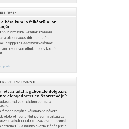
a béralkura is felkészülni az
terjún
ipp informatikai vezetők számára
cs a biztonságosabb internetért
Focus tippjei az adatmaszkoláshoz
g, amin könnyen elbukhat egy kezdő
zó
 tippek
 lett az adat a gabonafeldolgozás
inte elengedhetetlen összetevője?
autasítástól való félelem bénítja a
zásokat
támogathatják a vállalatok a nőket?
b életerőt nyer a Nutriversum márkája az
sys marketingautomatizációs rendszerrel
észlelhetjük a munka okozta kiégés jeleit