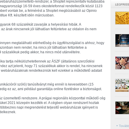
webáruházüzemeltető-rendszer, a Shoptet reprezentatív kutatásába
magyarországi 16-59 éves okostelefonnal rendelkezők közül 1123
bert vontak be, a felmérést a Shoptet megbízásából az Opinio
stitue Kft. készített idén márciusban.
gyarok 68 százalékát zavarják a helyesírási hibák. A
az árak nincsenek jól láthatóan feltüntetve az oldalon és nem
nnyen megtalálható elérhetőség és ügyfélszolgálat is ahhoz, hogy
onban nem rendel, ha nincs jól láthatóan feltüntetve a
39 százalékuk pedig akkor, ha nincs mód utánvételre.
a tartja nélkülözhetetlennek az ÁSZF (általános szerződési
ndez azt jelenti, hogy 71 százalékuk akkor is rendel, ha nincsenek
 webáruházaknak rendelkezniük kell ezekkel a működtető adatait
ikációról szóló) tanúsítványt még ennél is kevesebben (15
dig ez az, ami például garantálja online fizetéskor a biztonságot.
 üzemeltető rendszere. A prágai regionális központtal működő cég
üket 2021 közepén kezdték el. A cégben olyan rendszert hoztak
a többezres napi megrendelést teljesítő webáruházak igényeit is
ndelkeznek.
Tovább