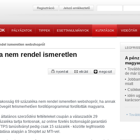
TOK
PÁLYÁZATOK
TIPPEK
ESETTANULMÁNYOK
KUTATÁSOK
VIDEÓTÁR
ndel ismeretlen webshopról
a nem rendel ismeretlen
A pénz
magyar
Továbbr
de már l
Jobban
miatt
Csökke
idén ug
karácso
lakosság 69 százaléka nem rendel ismeretlen webshopról, ha annak
övegét felismerhetően fordítóprogrammal fordították magyarra.
Tovább
 általános szerződési feltételeket csupán a válaszadók 29
ázaléka tartja fontosnak, az online fizetés biztonságát garantáló
TPS tanúsítványt pedig csak 15 százalék - közölte legfrissebb
tatása alapján a Shoptet az MTI-vel.