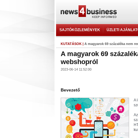
SAJTÓKÖZLEMÉNYEK
ÜZLETI AJÁNLA
KUTATÁSOK
|
A magyarok 69 százaléka nem re
A magyarok 69 százalék
webshopról
2023-06-14 11:52:00
Bevezető
A 
sz
Az
sz
HT
ku