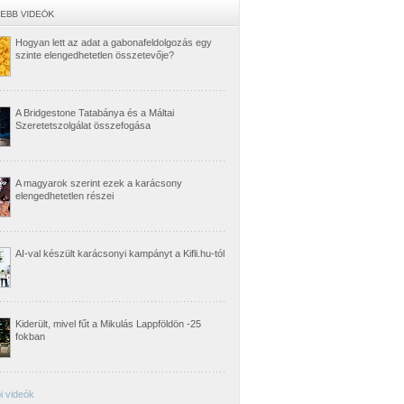
Hogyan lett az adat a gabonafeldolgozás egy
szinte elengedhetetlen összetevője?
A Bridgestone Tatabánya és a Máltai
Szeretetszolgálat összefogása
A magyarok szerint ezek a karácsony
elengedhetetlen részei
AI-val készült karácsonyi kampányt a Kifli.hu-tól
Kiderült, mivel fűt a Mikulás Lappföldön -25
fokban
i videók