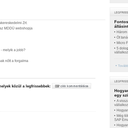
Fontos 
kereskedelmi Zrt.
állásin
ál az MDDÜ webshopja
Három t
Öt taná
Micro 
5 dolo
- melyik a jobb?
vállalko
ak nőtt a forgalma
További
Hogyan
egy sz
A vissz
vállalko
Hogyan 
Még töb
SAP Emar
Hogyan 