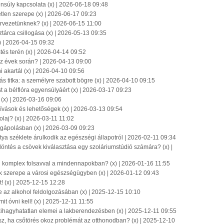
ensúly kapcsolata (x) | 2026-06-18 09:48
len szerepe (x) | 2026-06-17 09:23
rvezetünknek? (x) | 2026-06-15 11:00
tárca csillogása (x) | 2026-05-13 09:35
) | 2026-04-15 09:32
tés terén (x) | 2026-04-14 09:52
az évek során? | 2026-04-13 09:00
i akartál (x) | 2026-04-10 09:56
s titka: a személyre szabott bögre (x) | 2026-04-10 09:15
 a bélflóra egyensúlyáért (x) | 2026-03-17 09:23
? (x) | 2026-03-16 09:06
ívások és lehetőségek (x) | 2026-03-13 09:54
laj? (x) | 2026-03-11 11:02
égápolásban (x) | 2026-03-09 09:23
ya széklete árulkodik az egészségi állapotról | 2026-02-11 09:34
döntés a csövek kiválasztása egy szoláriumstúdió számára? (x) |
n komplex folsavval a mindennapokban? (x) | 2026-01-16 11:55
ők szerepe a városi egészségügyben (x) | 2026-01-12 09:43
t! (x) | 2025-12-15 12:28
e az alkohol feldolgozásában (x) | 2025-12-15 10:10
it óvni kell! (x) | 2025-12-11 11:55
 kihagyhatatlan elemei a lakberendezésben (x) | 2025-12-11 09:55
tsz, ha csőtörés okoz problémát az otthonodban? (x) | 2025-12-10