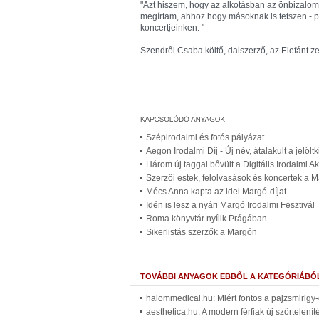
"Azt hiszem, hogy az alkotásban az önbizalom
megírtam, ahhoz hogy másoknak is tetszen - 
koncertjeinken. "
Szendrői Csaba költő, dalszerző, az Elefánt 
Szépirodalmi és fotós pályázat
Aegon Irodalmi Díj - Új név, átalakult a jelölt
Három új taggal bővült a Digitális Irodalmi 
Szerzői estek, felolvasások és koncertek a 
Mécs Anna kapta az idei Margó-díjat
Idén is lesz a nyári Margó Irodalmi Fesztivál
Roma könyvtár nyílik Prágában
Sikerlistás szerzők a Margón
TOVÁBBI ANYAGOK EBBŐL A KATEGÓRIÁBÓ
halommedical.hu: Miért fontos a pajzsmirigy
aesthetica.hu: A modern férfiak új szőrtelenít