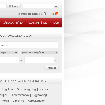
VÁLLALATI HÍREK
SZAKMAI HÍREK
NEWS
-tól
-ig
|
Légi ipar
|
Gazdasági Jog
|
Karrier
|
eripar
|
Hirdető/márka
|
Ügynökség
|
|
Mobil
|
E-biznisz
|
Kereskedelem
|