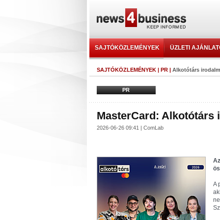
SAJTÓKÖZLEMÉNYEK
ÜZLETI AJÁNLA
SAJTÓKÖZLEMÉNYEK
|
PR
|
Alkotótárs irodal
PR
MasterCard: Alkotótárs 
2026-06-26 09:41 | ComLab
Az
ös
A 
ak
ne
Sz