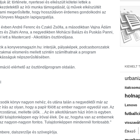
uk át: története, nyertesei és elkészült kötetei lettek a
 kezdetektől az írói munka támogatását, új művek elkészültét
 ami megerősítette, hogy hosszútávon érdemes gondolkodni az
 Könyves Magazin lapigazgatója.
z első évben André Ferenc és Czakó Zsófia, a másodikban Vajna Ádám
s és Zilahi Anna, a negyedikben Mohácsi Balázs és Puskás Panni,
 lett a Mastercard - Alkotótárs ösztöndíjasa.
zik a konyvesmagazin.hu: interjúk, pályaképek, podcastsorozatok
szakmai elismerés mellett szintén számíthatnak a program
kásságuk népszerűsítésében.
ormáció elérhető az ösztöndíjprogram oldalán.
urbani
l
italcsom
holnap
ásodik könyv nagyon nehéz, és utána talán a negyediktől már az
Lenovo
írás az olyan, hogy a papír fölött az ember nagyon egyedül van. Az
costársai, mellette ülők. ...Az én alkotótársam házi íróm is egyben.
futballc
ól tulajdonképpen egy íróval élek. De az, hogyha van az embernek
, az nagyon-nagyon fontos. Tulajdonképpen mindennél fontosabb."
visszavál
Étkező
bere, dalszerzője és szövegírója.
munkavá