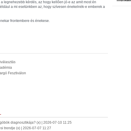
 a legnehezebb kérdés, az hogy kellően jó-e az amit most én
például a mi esetünkben az, hogy szívesen énekelnék-e emberek a
zenekar frontembere és énekese.
kiválasztás
Akadémia
Margó Fesztiválon
L
-göbök diagnosztikája? (x) | 2026-07-10 11:25
ési trendje (x) | 2026-07-07 11:27