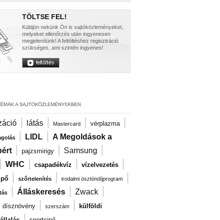
TÖLTSE FEL!
Küldjön nekünk Ön is sajtóközleményeket,
melyeket ellenőrzés után ingyenesen
megjelenítünk! A feltöltéshez regisztráció
szükséges, ami szintén ingyenes!
|
|
|
|
záció
látás
vérplazma
Mastercard
|
|
LIDL
A Megoldások a
agolás
|
|
|
ért
Samsung
pajzsmirigy
|
|
|
|
WHC
csapadékvíz
vízelvezetés
|
|
|
ipő
szőrtelenítés
irodalmi ösztöndíjprogram
|
|
|
Álláskeresés
Zwack
tás
|
|
|
dísznövény
külföldi
szerszám
|
llalás
sportcipő