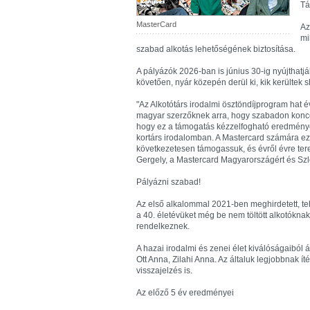
Tá
MasterCard
Az
mi
szabad alkotás lehetőségének biztosítása.
A pályázók 2026-ban is június 30-ig nyújthatjá
követően, nyár közepén derül ki, kik kerültek s
"Az Alkotótárs irodalmi ösztöndíjprogram hat év
magyar szerzőknek arra, hogy szabadon koncen
hogy ez a támogatás kézzelfogható eredmények
kortárs irodalomban. A Mastercard számára ezé
következetesen támogassuk, és évről évre tere
Gergely, a Mastercard Magyarországért és Szl
Pályázni szabad!
Az első alkalommal 2021-ben meghirdetett, te
a 40. életévüket még be nem töltött alkotóknak 
rendelkeznek.
A hazai irodalmi és zenei élet kiválóságaiból á
Ott Anna, Zilahi Anna. Az általuk legjobbnak í
visszajelzés is.
Az előző 5 év eredményei