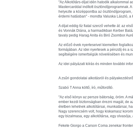
"Az Alkotótárs-díjat idén hatodik alkalommal adj
Mastercarddal indított ösztöndíjprogramnak. A
helyezte a középpontba az ösztöndíjprogram,
érdemi hatásban" - mondta Valuska László, a
A díjat eddig tíz fiatal szerző vehette át: a
és Vonnák Diána, a harmadikban Kerber Baláz
tavaly pedig Harag Anita és Biró Zsombor Aurél
Az előző évek nyerteseivel kiemelten foglalko
formájában. Az idei nyertesek a pénzdíj és a 
segítségére ismertségük növelésében és mun
Az idei pályázati kiírás és minden további inf
A zsűri gondolatai alkotásról és pályakezdésrő
Szabó T Anna költő, író, műfordító.
"Az első könyv az persze bátorság, öröm. A m
ember kezdi biztonságban érezni magát, de az 
életben lehetnek alkotótársai, munkatársai, har
Nagy szerencsém volt, hogy kiskamasz koromt
egy bizalmasa, egy alkotótársa, egy olvasója
Fekete Giorgo a Carson Coma zenekar frontem