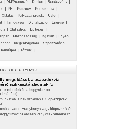
ka
|
DM/Promóció
|
Design
|
Rendezvény
|
ég
|
PR
|
Pénzügy
|
Konferencia
|
|
Oktatás
|
Pályázati projekt
|
Üzlet
|
et
|
Támogatás
|
Digitalizáció
|
Energia
|
ógia
|
Statisztika
|
Építőipar
|
eripar
|
Mezőgazdaság
|
Ingatlan
|
Egyéb
|
indoor
|
Idegenforgalom
|
Szponzoráció
|
|
Járműipar
|
Tőzsde
|
tív megoldások a csapadékvíz
ére: szikkasztó alagutak (x)
 ismerhetőek fel a leggyakoribb
blémák? (x)
munkát vállalnak szívesen a fülöp-szigeteki
k?
eresés nyáron: Aranybánya vagy időpazarlás?
ggy: inváziós veszély vagy csak félreértés?