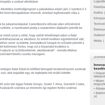
Logiszti
mogatás a szabad alkotásban
Felelőss
 Alkotótárs ösztöndíjprogram a pályafutása elején járó 2 nyertest 3-3
Kultúra
llió forint támogatásban részesíti, amellyel legfontosabb célja a
Környez
Technol
k be pályamunkájukat. A jelentkezési időszak utáni előzsűrizést
hortlistre, a nyerteseket pedig a szeptemberi díjátadón jelentik be.
Élelmisz
Outdoor/
e indult azzal a céllal, hogy valódi lehetőséget adjon a fiatal
trálhassanak az alkotásra. Az elmúlt években egyértelművé vált,
Média
hez vezet: új kötetek, bemutatkozó hangok és erősebb jelenlét a
rt különösen fontos, hogy ezt a folyamatot továbbra is
t adjunk az új történeteknek, alkotásoknak" - mondta Márkus
ovéniáért felelős country managere.
Innova
kezelés
hetséges fiatal írókat és költőket támogató kezdeményezés azoknak
szól, akik legalább egy, de legfeljebb két önálló kötettel
Hogyan
látáspro
Milyen 
lló zsűri idei tagjai Fekete Giorgio, Szabó T. Anna, Szendrői Csaba,
dolgozó
télt pályázók számára az elismerés így egyben fontos szakmai
Állásk
Babérme
(x)