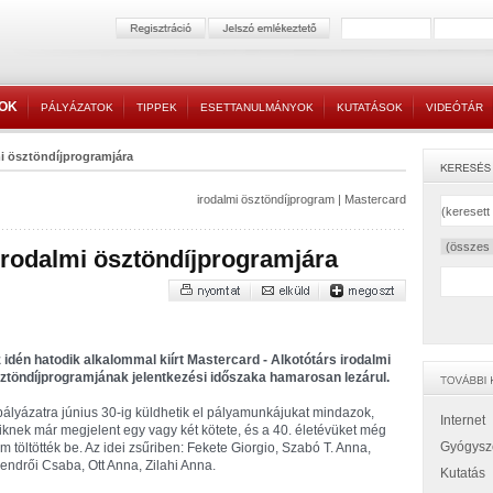
TOK
PÁLYÁZATOK
TIPPEK
ESETTANULMÁNYOK
KUTATÁSOK
VIDEÓTÁR
mi ösztöndíjprogramjára
irodalmi ösztöndíjprogram
|
Mastercard
irodalmi ösztöndíjprogramjára
 idén hatodik alkalommal kiírt Mastercard - Alkotótárs irodalmi
ztöndíjprogramjának jelentkezési időszaka hamarosan lezárul.
pályázatra június 30-ig küldhetik el pályamunkájukat mindazok,
Internet
iknek már megjelent egy vagy két kötete, és a 40. életévüket még
Gyógysz
m töltötték be. Az idei zsűriben: Fekete Giorgio, Szabó T. Anna,
endrői Csaba, Ott Anna, Zilahi Anna.
Kutatás