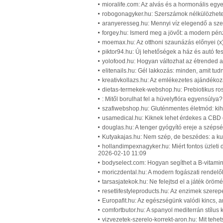
mioralife.com: Az alvás és a hormonális egy
robogonagyker.hu: Szerszámok nélkülözhetet
aranyeresseg.hu: Mennyi víz elegendő a sze
forgey.hu: Ismerd meg a jövőt: a modern pénz
moemax.hu: Az otthoni szaunázás előnyei (x
piktor94.hu: Új lehetőségek a ház és autó fes
yolofood.hu: Hogyan változhat az étrended 
elitenails.hu: Gél lakkozás: minden, amit tudn
kreativkollazs.hu: Az emlékezetes ajándékozá
dietas-termekek-webshop.hu: Prebiotikus rost
: Mitől borulhat fel a hüvelyflóra egyensúlya
szafiwebshop.hu: Gluténmentes életmód: kih
usamedical.hu: Kiknek lehet érdekes a CBD o
douglas.hu: A tenger gyógyító ereje a széps
Kutyakajas.hu: Nem szép, de beszédes: a kut
hollandimpexnagyker.hu: Miért fontos üzleti 
2026-02-10 11:09
bodyselect.com: Hogyan segíthet a B-vitami
moriczdental.hu: A modern fogászati rendel
tarsasjatekok.hu: Ne felejtsd el a játék örömé
resetlifestyleproducts.hu: Az enzimek szerep
Europafit.hu: Az egészségünk valódi kincs, am
comfortbutor.hu: A spanyol mediterrán stílus
vizvezetek-szerelo-korrekt-aron.hu: Mit tehe