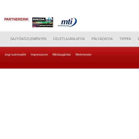
PARTNEREINK
SAJTÓKÖZLEMÉNYEK
ÜZLETI AJÁNLATOK
PÁLYÁZATOK
TIPPEK
Jogi tudnivalók
Impresszum
Médiaajánlat
Webmester