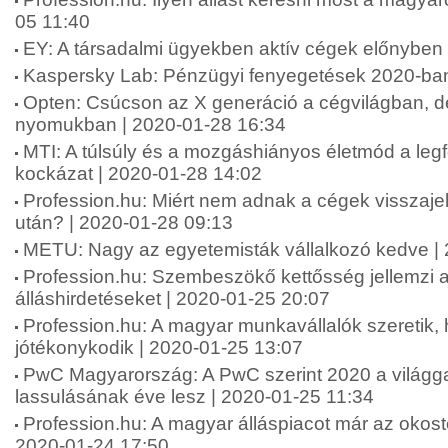
05 11:40
EY: A társadalmi ügyekben aktív cégek előnyben
Kaspersky Lab: Pénzügyi fenyegetések 2020-ban
Opten: Csúcson az X generáció a cégvilágban, d
nyomukban | 2020-01-28 16:34
MTI: A túlsúly és a mozgáshiányos életmód a leg
kockázat | 2020-01-28 14:02
Profession.hu: Miért nem adnak a cégek visszajelz
után? | 2020-01-28 09:13
METU: Nagy az egyetemisták vállalkozó kedve |
Profession.hu: Szembeszökő kettősség jellemzi a
álláshirdetéseket | 2020-01-25 20:07
Profession.hu: A magyar munkavállalók szeretik
jótékonykodik | 2020-01-25 13:07
PwC Magyarország: A PwC szerint 2020 a világ
lassulásának éve lesz | 2020-01-25 11:34
Profession.hu: A magyar álláspiacot már az okost
2020-01-24 17:50