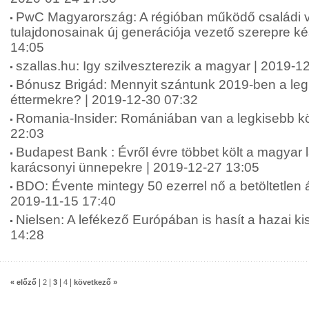
PwC Magyarország: A régióban működő családi v
tulajdonosainak új generációja vezető szerepre ké
14:05
szallas.hu: Igy szilveszterezik a magyar | 2019-1
Bónusz Brigád: Mennyit szántunk 2019-ben a le
éttermekre? | 2019-12-30 07:32
Romania-Insider: Romániában van a legkisebb k
22:03
Budapest Bank : Évről évre többet költ a magyar
karácsonyi ünnepekre | 2019-12-27 13:05
BDO: Évente mintegy 50 ezerrel nő a betöltetlen 
2019-11-15 17:40
Nielsen: A lefékező Európában is hasít a hazai ki
14:28
|
|
|
|
« előző
2
3
4
következő »