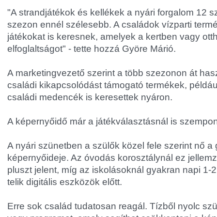
"A strandjátékok és kellékek a nyári forgalom 12 s
szezon ennél szélesebb. A családok vízparti termé
játékokat is keresnek, amelyek a kertben vagy ot
elfoglaltságot" - tette hozzá Györe Márió.
A marketingvezető szerint a több szezonon át has
családi kikapcsolódást támogató termékek, példáu
családi medencék is keresettek nyáron.
A képernyőidő már a játékválasztásnál is szempon
A nyári szünetben a szülők közel fele szerint nő 
képernyőideje. Az óvodás korosztálynál ez jellem
pluszt jelent, míg az iskolásoknál gyakran napi 1-2
telik digitális eszközök előtt.
Erre sok család tudatosan reagál. Tízből nyolc szü