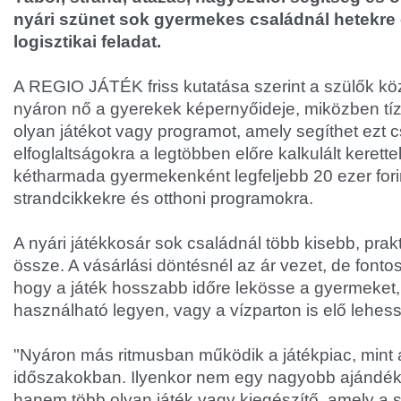
nyári szünet sok gyermekes családnál hetekre e
logisztikai feladat.
A REGIO JÁTÉK friss kutatása szerint a szülők köze
nyáron nő a gyerekek képernyőideje, miközben tí
olyan játékot vagy programot, amely segíthet ezt c
elfoglaltságokra a legtöbben előre kalkulált kerett
kétharmada gyermekenként legfeljebb 20 ezer forin
strandcikkekre és otthoni programokra.
A nyári játékkosár sok családnál több kisebb, prakti
össze. A vásárlási döntésnél az ár vezet, de fonto
hogy a játék hosszabb időre lekösse a gyermeket,
használható legyen, vagy a vízparton is elő lehes
"Nyáron más ritmusban működik a játékpiac, mint
időszakokban. Ilyenkor nem egy nagyobb ajándék
hanem több olyan játék vagy kiegészítő, amely a 