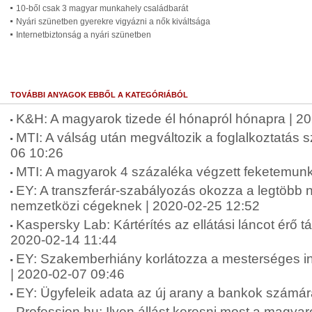
10-ből csak 3 magyar munkahely családbarát
Nyári szünetben gyerekre vigyázni a nők kiváltsága
Internetbiztonság a nyári szünetben
TOVÁBBI ANYAGOK EBBŐL A KATEGÓRIÁBÓL
K&H: A magyarok tizede él hónapról hónapra | 2
MTI: A válság után megváltozik a foglalkoztatás 
06 10:26
MTI: A magyarok 4 százaléka végzett feketemunk
EY: A transzferár-szabályozás okozza a legtöbb
nemzetközi cégeknek | 2020-02-25 12:52
Kaspersky Lab: Kártérítés az ellátási láncot érő 
2020-02-14 11:44
EY: Szakemberhiány korlátozza a mesterséges int
| 2020-02-07 09:46
EY: Ügyfeleik adata az új arany a bankok számár
Profession.hu: Ilyen állást keresni most a magyar