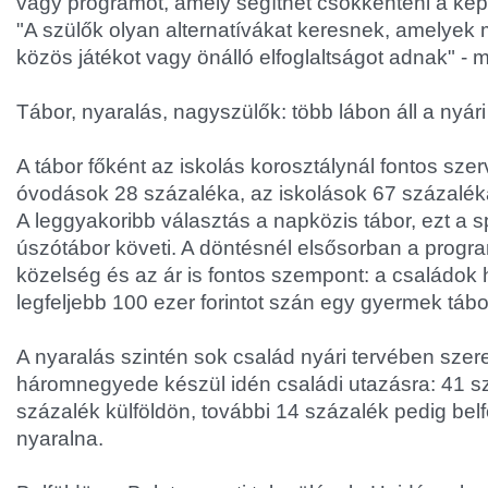
vagy programot, amely segíthet csökkenteni a képern
"A szülők olyan alternatívákat keresnek, amelyek 
közös játékot vagy önálló elfoglaltságot adnak" -
Tábor, nyaralás, nagyszülők: több lábon áll a nyár
A tábor főként az iskolás korosztálynál fontos szer
óvodások 28 százaléka, az iskolások 67 százalék
A leggyakoribb választás a napközis tábor, ezt a s
úszótábor követi. A döntésnél elsősorban a progr
közelség és az ár is fontos szempont: a családo
legfeljebb 100 ezer forintot szán egy gyermek tábo
A nyaralás szintén sok család nyári tervében szere
háromnegyede készül idén családi utazásra: 41 sz
százalék külföldön, további 14 százalék pedig belf
nyaralna.