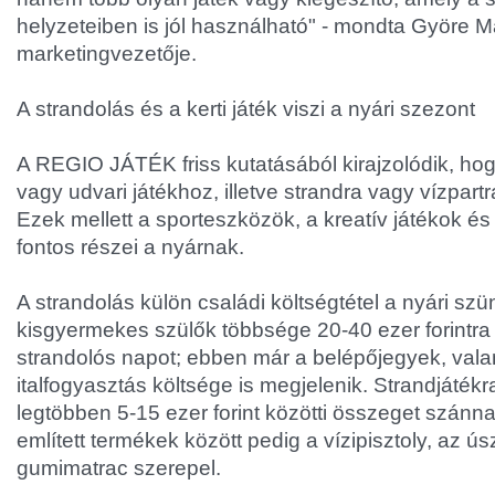
helyzeteiben is jól használható" - mondta Györe
marketingvezetője.
A strandolás és a kerti játék viszi a nyári szezont
A REGIO JÁTÉK friss kutatásából kirajzolódik, hogy 
vagy udvari játékhoz, illetve strandra vagy vízpartr
Ezek mellett a sporteszközök, a kreatív játékok és 
fontos részei a nyárnak.
A strandolás külön családi költségtétel a nyári szü
kisgyermekes szülők többsége 20-40 ezer forintra
strandolós napot; ebben már a belépőjegyek, valam
italfogyasztás költsége is megjelenik. Strandjátékra
legtöbben 5-15 ezer forint közötti összeget szánn
említett termékek között pedig a vízipisztoly, az ú
gumimatrac szerepel.