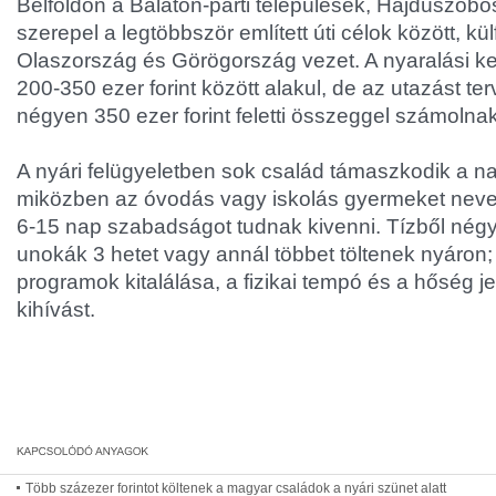
Belföldön a Balaton-parti települések, Hajdúszob
szerepel a legtöbbször említett úti célok között, k
Olaszország és Görögország vezet. A nyaralási k
200-350 ezer forint között alakul, de az utazást ter
négyen 350 ezer forint feletti összeggel számolnak
A nyári felügyeletben sok család támaszkodik a na
miközben az óvodás vagy iskolás gyermeket neve
6-15 nap szabadságot tudnak kivenni. Tízből nég
unokák 3 hetet vagy annál többet töltenek nyáron
programok kitalálása, a fizikai tempó és a hőség j
kihívást.
Több százezer forintot költenek a magyar családok a nyári szünet alatt