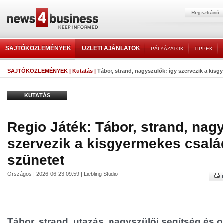
SAJTÓKÖZLEMÉNYEK
ÜZLETI AJÁNLATOK
PÁLYÁZATOK
TIPPEK
SAJTÓKÖZLEMÉNYEK
|
Kutatás
|
Tábor, strand, nagyszülők: így szervezik a kisgy
KUTATÁS
Regio Játék: Tábor, strand, nag
szervezik a kisgyermekes csalá
szünetet
Országos | 2026-06-23 09:59 | Liebling Studio
Tábor, strand, utazás, nagyszülői segítség és 