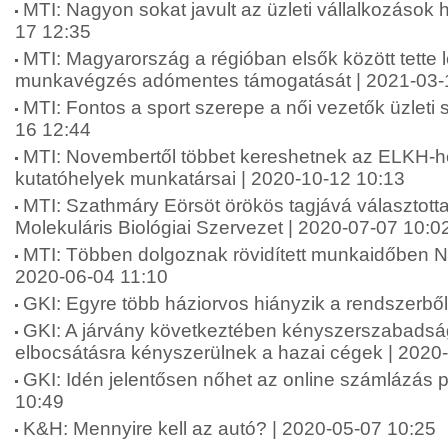
MTI: Nagyon sokat javult az üzleti vállalkozások 
17 12:35
MTI: Magyarország a régióban elsők között tette 
munkavégzés adómentes támogatását | 2021-03-
MTI: Fontos a sport szerepe a női vezetők üzleti 
16 12:44
MTI: Novembertől többet kereshetnek az ELKH-ho
kutatóhelyek munkatársai | 2020-10-12 10:13
MTI: Szathmáry Eörsöt örökös tagjává választott
Molekuláris Biológiai Szervezet | 2020-07-07 10:0
MTI: Többen dolgoznak rövidített munkaidőben 
2020-06-04 11:10
GKI: Egyre több háziorvos hiányzik a rendszerbő
GKI: A járvány következtében kényszerszabadsá
elbocsátásra kényszerülnek a hazai cégek | 2020
GKI: Idén jelentősen nőhet az online számlázás 
10:49
K&H: Mennyire kell az autó? | 2020-05-07 10:25