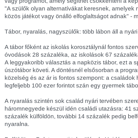
vagy programot, amely segíthet csökkenteni a képern
"A szülők olyan alternatívákat keresnek, amelyek 
közös játékot vagy önálló elfoglaltságot adnak" -
Tábor, nyaralás, nagyszülők: több lábon áll a nyár
A tábor főként az iskolás korosztálynál fontos szer
óvodások 28 százaléka, az iskolások 67 százalék
A leggyakoribb választás a napközis tábor, ezt a s
úszótábor követi. A döntésnél elsősorban a progr
közelség és az ár is fontos szempont: a családo
legfeljebb 100 ezer forintot szán egy gyermek tábo
A nyaralás szintén sok család nyári tervében szere
háromnegyede készül idén családi utazásra: 41 sz
százalék külföldön, további 14 százalék pedig belf
nyaralna.