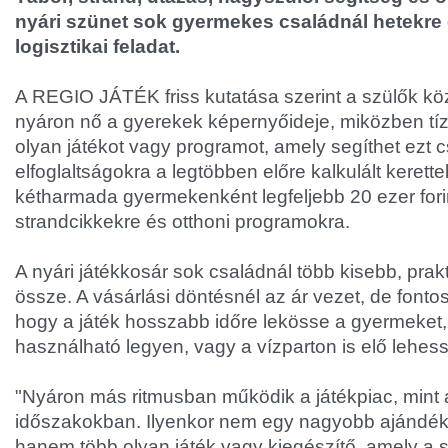
nyári szünet sok gyermekes családnál hetekre e
logisztikai feladat.
A REGIO JÁTÉK friss kutatása szerint a szülők köze
nyáron nő a gyerekek képernyőideje, miközben tí
olyan játékot vagy programot, amely segíthet ezt c
elfoglaltságokra a legtöbben előre kalkulált kerett
kétharmada gyermekenként legfeljebb 20 ezer forin
strandcikkekre és otthoni programokra.
A nyári játékkosár sok családnál több kisebb, prakti
össze. A vásárlási döntésnél az ár vezet, de fonto
hogy a játék hosszabb időre lekösse a gyermeket,
használható legyen, vagy a vízparton is elő lehes
"Nyáron más ritmusban működik a játékpiac, mint
időszakokban. Ilyenkor nem egy nagyobb ajándék
hanem több olyan játék vagy kiegészítő, amely a 