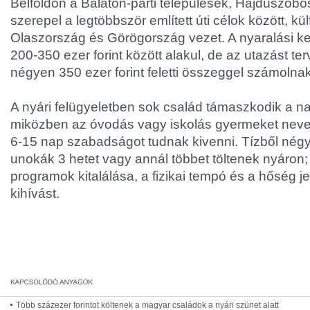
Belföldön a Balaton-parti települések, Hajdúszob
szerepel a legtöbbször említett úti célok között, k
Olaszország és Görögország vezet. A nyaralási k
200-350 ezer forint között alakul, de az utazást ter
négyen 350 ezer forint feletti összeggel számolnak
A nyári felügyeletben sok család támaszkodik a na
miközben az óvodás vagy iskolás gyermeket neve
6-15 nap szabadságot tudnak kivenni. Tízből nég
unokák 3 hetet vagy annál többet töltenek nyáron
programok kitalálása, a fizikai tempó és a hőség j
kihívást.
Több százezer forintot költenek a magyar családok a nyári szünet alatt