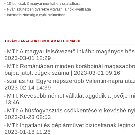
10-ből csak 3 magyar munkahely családbarát
Nyári szünetben gyerekre vigyázni a nők kiváltsága
Internetbiztonság a nyári szünetben
TOVÁBBI ANYAGOK EBBŐL A KATEGÓRIÁBÓL
MTI: A magyar felsővezető inkább magányos hős,
2023-03-01 12:29
MTI: Romániában minden korábbinál magasabbra
bajba jutott cégek száma | 2023-03-01 09:16
szallas.hu: Egyre népszerűbb Valentin-napra utaz
2023-02-14 14:39
MTI: Kevesebb német vállalat aggódik a jövője mi
13:46
MTI: A húsfogyasztás csökkentésére kevésbé nyi
2023-01-23 08:53
MTI: Ingatlant és gépjárművet biztosítanak legin
2023-01-18 11:26