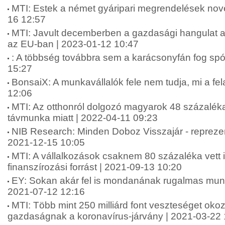
MTI: Estek a német gyáripari megrendelések no
16 12:57
MTI: Javult decemberben a gazdasági hangulat 
az EU-ban | 2023-01-12 10:47
: A többség továbbra sem a karácsonyfán fog spó
15:27
BonsaiX: A munkavállalók fele nem tudja, mi a fe
12:06
MTI: Az otthonról dolgozó magyarok 48 százaléka 
távmunka miatt | 2022-04-11 09:23
NIB Research: Minden Doboz Visszajár - reprezen
2021-12-15 10:05
MTI: A vállalkozások csaknem 80 százaléka vett 
finanszírozási forrást | 2021-09-13 10:20
EY: Sokan akár fel is mondanának rugalmas mun
2021-07-12 12:16
MTI: Több mint 250 milliárd font veszteséget okozot
gazdaságnak a koronavírus-járvány | 2021-03-22 