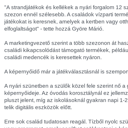
"A strandjátékok és kellékek a nyári forgalom 12 s
szezon ennél szélesebb. A családok vízparti termé
játékokat is keresnek, amelyek a kertben vagy ot
elfoglaltságot" - tette hozzá Györe Márió.
A marketingvezető szerint a több szezonon át has
családi kikapcsolódást támogató termékek, példáu
családi medencék is keresettek nyáron.
A képernyőidő már a játékválasztásnál is szempon
A nyári szünetben a szülők közel fele szerint nő 
képernyőideje. Az óvodás korosztálynál ez jellem
pluszt jelent, míg az iskolásoknál gyakran napi 1-2
telik digitális eszközök előtt.
Erre sok család tudatosan reagál. Tízből nyolc szü