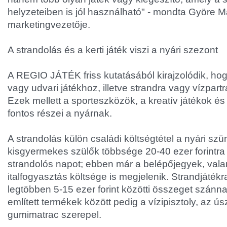
helyzeteiben is jól használható" - mondta Györe
marketingvezetője.
A strandolás és a kerti játék viszi a nyári szezont
A REGIO JÁTÉK friss kutatásából kirajzolódik, hogy 
vagy udvari játékhoz, illetve strandra vagy vízpartr
Ezek mellett a sporteszközök, a kreatív játékok és 
fontos részei a nyárnak.
A strandolás külön családi költségtétel a nyári szü
kisgyermekes szülők többsége 20-40 ezer forintra
strandolós napot; ebben már a belépőjegyek, valam
italfogyasztás költsége is megjelenik. Strandjátékra
legtöbben 5-15 ezer forint közötti összeget szánn
említett termékek között pedig a vízipisztoly, az ú
gumimatrac szerepel.