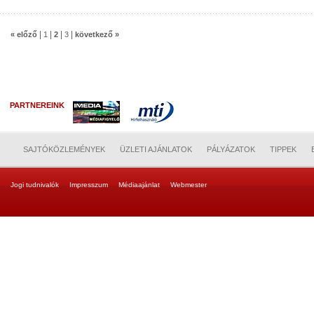
|
|
|
|
« előző
1
2
3
következő »
PARTNEREINK
SAJTÓKÖZLEMÉNYEK
ÜZLETI AJÁNLATOK
PÁLYÁZATOK
TIPPEK
Jogi tudnivalók
Impresszum
Médiaajánlat
Webmester