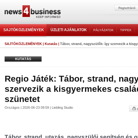
SAJTÓKÖZLEMÉNYEK
ÜZLETI AJÁNLATOK
PÁLYÁZATOK
TIPPEK
SAJTÓKÖZLEMÉNYEK
|
Kutatás
|
Tábor, strand, nagyszülők: így szervezik a kisgy
KUTATÁS
Regio Játék: Tábor, strand, nag
szervezik a kisgyermekes csalá
szünetet
Országos | 2026-06-23 09:59 | Liebling Studio
Tábor, strand, utazás, nagyszülői segítség és 