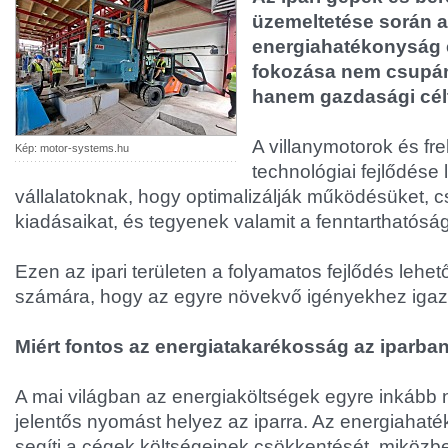
üzemeltetése során 
energiahatékonyság 
fokozása nem csupán
hanem gazdasági célt 
A villanymotorok és fr
Kép: motor-systems.hu
technológiai fejlődése 
vállalatoknak, hogy optimalizálják működésüket,
kiadásaikat, és tegyenek valamit a fenntarthatósá
Ezen az ipari területen a folyamatos fejlődés lehető
számára, hogy az egyre növekvő igényekhez igaz
Miért fontos az energiatakarékosság az iparba
A mai világban az energiaköltségek egyre inkább
jelentős nyomást helyez az iparra. Az energiahat
segíti a cégek költségeinek csökkentését, miközbe