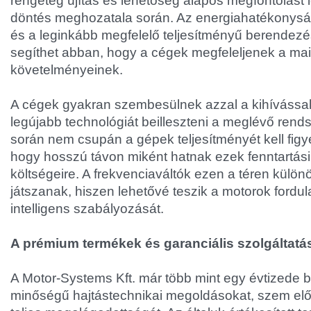
rengeteg újítás és lehetőség alapos megfontolást 
döntés meghozatala során. Az energiahatékonyság
és a leginkább megfelelő teljesítményű berendezé
segíthet abban, hogy a cégek megfeleljenek a mai
követelményeinek.
A cégek gyakran szembesülnek azzal a kihívással
legújabb technológiát beilleszteni a meglévő rend
során nem csupán a gépek teljesítményét kell figye
hogy hosszú távon miként hatnak ezek fenntartási
költségeire. A frekvenciaváltók ezen a téren külön
játszanak, hiszen lehetővé teszik a motorok ford
intelligens szabályozását.
A prémium termékek és garanciális szolgáltatá
A Motor-Systems Kft. már több mint egy évtizede b
minőségű hajtástechnikai megoldásokat, szem előtt