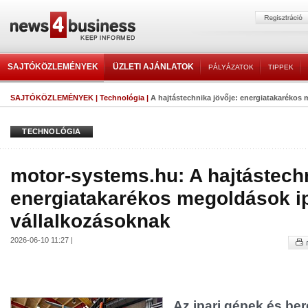
SAJTÓKÖZLEMÉNYEK
ÜZLETI AJÁNLATOK
PÁLYÁZATOK
TIPPEK
SAJTÓKÖZLEMÉNYEK
|
Technológia
|
A hajtástechnika jövője: energiatakarékos m
TECHNOLÓGIA
motor-systems.hu: A hajtástechn
energiatakarékos megoldások ip
vállalkozásoknak
2026-06-10 11:27 |
Az ipari gépek és be