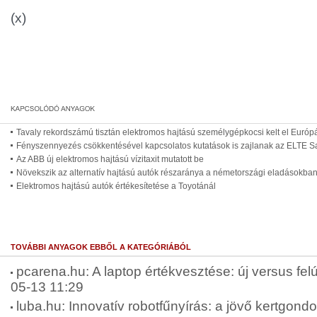
(x)
Tavaly rekordszámú tisztán elektromos hajtású személygépkocsi kelt el Euró
Fényszennyezés csökkentésével kapcsolatos kutatások is zajlanak az ELTE 
Az ABB új elektromos hajtású vízitaxit mutatott be
Növekszik az alternatív hajtású autók részaránya a németországi eladásokba
Elektromos hajtású autók értékesítetése a Toyotánál
TOVÁBBI ANYAGOK EBBŐL A KATEGÓRIÁBÓL
pcarena.hu: A laptop értékvesztése: új versus felúj
05-13 11:29
luba.hu: Innovatív robotfűnyírás: a jövő kertgond