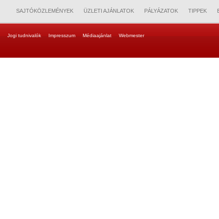
SAJTÓKÖZLEMÉNYEK
ÜZLETI AJÁNLATOK
PÁLYÁZATOK
TIPPEK
Jogi tudnivalók
Impresszum
Médiaajánlat
Webmester