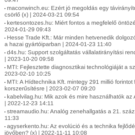
maconwinch.eu: Ezért jó megoldás egy távirányít
csörlő (x) | 2024-03-21 09:54
kertesontozes.hu: Miért fontos a megfelelő öntözé
2024-01-29 09:43
Hesse Trade Kft.: Már minden hetvenedik dolgozór
a hazai gyártóiparban | 2024-01-23 11:40
d4s.hu: Support szolgáltatás vállalatirányítási re
| 2023-10-20 09:58
MTI: Fejlesztette diagnosztikai technológiáját a sz
2023-02-10 10:25
MTI: A Hídtechnika Kft. mintegy 291 millió forintot 
korszerűsítésre | 2023-02-07 09:20
kabelvilag.hu: Mik azok és mire használhatók az
| 2022-12-23 14:11
streamaudio.hu: Analóg zenehallgatás a 21. szá
11:33
agyserkento.hu: Az evolúció és a technika fejlődé
jövőben? (x) | 2022-11-11 10:08