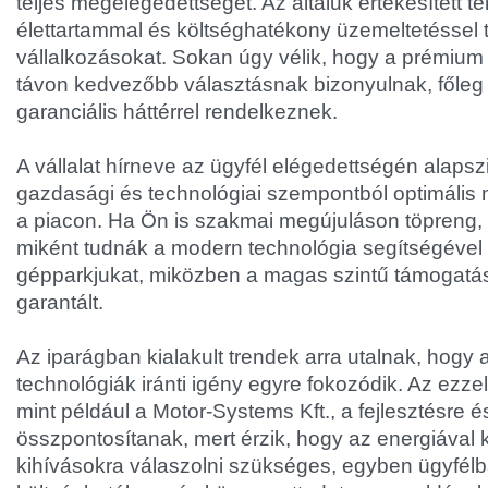
teljes megelégedettségét. Az általuk értékesített 
élettartammal és költséghatékony üzemeltetéssel 
vállalkozásokat. Sokan úgy vélik, hogy a prémiu
távon kedvezőbb választásnak bizonyulnak, főleg
garanciális háttérrel rendelkeznek.
A vállalat hírneve az ügyfél elégedettségén alapsz
gazdasági és technológiai szempontból optimális 
a piacon. Ha Ön is szakmai megújuláson töpreng,
miként tudnák a modern technológia segítségével 
gépparkjukat, miközben a magas szintű támogatás
garantált.
Az iparágban kialakult trendek arra utalnak, hogy 
technológiák iránti igény egyre fokozódik. Az ezzel
mint például a Motor-Systems Kft., a fejlesztésre 
összpontosítanak, mert érzik, hogy az energiával 
kihívásokra válaszolni szükséges, egyben ügyfélb