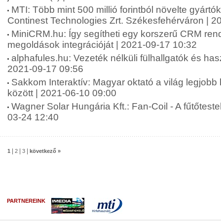
MTI: Több mint 500 millió forintból növelte gyártó
Continest Technologies Zrt. Székesfehérváron | 2
MiniCRM.hu: Így segítheti egy korszerű CRM rends
megoldások integrációját | 2021-09-17 10:32
alphafules.hu: Vezeték nélküli fülhallgatók és has
2021-09-17 09:56
Sakkom Interaktív: Magyar oktató a világ legjobb
között | 2021-06-10 09:00
Wagner Solar Hungária Kft.: Fan-Coil - A fűtőtestek
03-24 12:40
|
|
|
1
2
3
következő »
PARTNEREINK