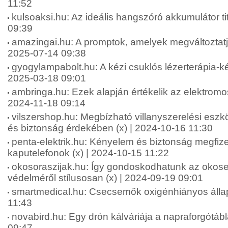
11:52
kulsoaksi.hu: Az ideális hangszóró akkumulátor tit
09:39
amazingai.hu: A promptok, amelyek megváltoztatjá
2025-07-14 09:38
gyogylampabolt.hu: A kézi csuklós lézerterápia-ké
2025-03-18 09:01
ambringa.hu: Ezek alapján értékelik az elektromos
2024-11-18 09:14
vilszershop.hu: Megbízható villanyszerelési esz
és biztonság érdekében (x) | 2024-10-16 11:30
penta-elektrik.hu: Kényelem és biztonság megfiz
kaputelefonok (x) | 2024-10-15 11:22
okosoraszijak.hu: Így gondoskodhatunk az okos
védelméről stílusosan (x) | 2024-09-19 09:01
smartmedical.hu: Csecsemők oxigénhiányos állap
11:43
novabird.hu: Egy drón kálváriája a napraforgótáb
09:47