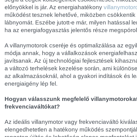
előnyökkel is jár. Az energiahatékony
villanymotor
működést tesznek lehetővé, miközben csökkentik 
lábnyomát. Eszébe jutott-e már, milyen hatással le
ha az energiafogyasztás jelentős része megspóro
A villanymotorok cseréje és optimalizálása az eg
módja annak, hogy a vállalkozások energiafelhas
javítsanak. Az új technológiai fejlesztések kihasz
a változó terhelések kezelése során, ami különös
az alkalmazásoknál, ahol a gyakori indítások és le
energiaigény lép fel.
Hogyan válasszunk megfelelő villanymotoroka
frekvenciaváltókat?
Az ideális villanymotor vagy frekvenciaváltó kivál
elengedhetetlen a hatékony működés szempontjábó