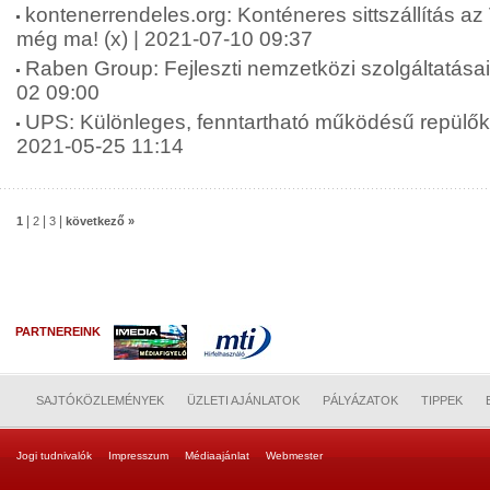
kontenerrendeles.org: Konténeres sittszállítás az
még ma! (x) | 2021-07-10 09:37
Raben Group: Fejleszti nemzetközi szolgáltatásai
02 09:00
UPS: Különleges, fenntartható működésű repülők
2021-05-25 11:14
|
|
|
1
2
3
következő »
PARTNEREINK
SAJTÓKÖZLEMÉNYEK
ÜZLETI AJÁNLATOK
PÁLYÁZATOK
TIPPEK
Jogi tudnivalók
Impresszum
Médiaajánlat
Webmester