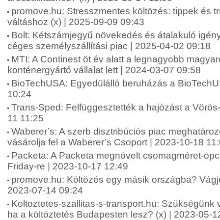
promove.hu: Stresszmentes költözés: tippek és 
váltáshoz (x) | 2025-09-09 09:43
Bolt: Kétszámjegyű növekedés és átalakuló igénye
céges személyszállítási piac | 2025-04-02 09:18
MTI: A Continest öt év alatt a legnagyobb magyar
konténergyártó vállalat lett | 2024-03-07 09:58
BioTechUSA: Egyedülálló beruházás a BioTechUS
10:24
Trans-Sped: Felfüggesztették a hajózást a Vörös
11 11:25
Waberer’s: A szerb disztribúciós piac meghatároz
vásárolja fel a Waberer’s Csoport | 2023-10-18 11
Packeta: A Packeta megnövelt csomagméret-opci
Friday-re | 2023-10-17 12:49
promove.hu: Költözés egy másik országba? Vágjon
2023-07-14 09:24
Koltoztetes-szallitas-s-transport.hu: Szükségün
ha a költöztetés Budapesten lesz? (x) | 2023-05-1