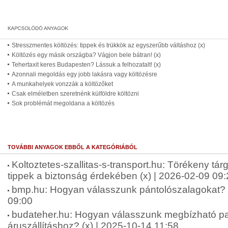
Stresszmentes költözés: tippek és trükkök az egyszerűbb váltáshoz (x)
Költözés egy másik országba? Vágjon bele bátran! (x)
Tehertaxit keres Budapesten? Lássuk a felhozatalt! (x)
Azonnali megoldás egy jobb lakásra vagy költözésre
A munkahelyek vonzzák a költözőket
Csak elméletben szeretnénk külföldre költözni
Sok problémát megoldana a költözés
TOVÁBBI ANYAGOK EBBŐL A KATEGÓRIÁBÓL
Koltoztetes-szallitas-s-transport.hu: Törékeny tár
tippek a biztonság érdekében (x) | 2026-02-09 09
bmp.hu: Hogyan válasszunk pántolószalagokat? (
09:00
budateher.hu: Hogyan válasszunk megbízható pa
áruszállításhoz? (x) | 2025-10-14 11:58