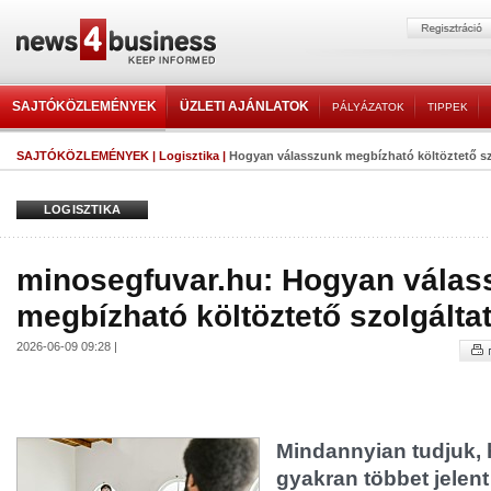
SAJTÓKÖZLEMÉNYEK
ÜZLETI AJÁNLATOK
PÁLYÁZATOK
TIPPEK
SAJTÓKÖZLEMÉNYEK
|
Logisztika
|
Hogyan válasszunk megbízható költöztető szo
LOGISZTIKA
minosegfuvar.hu: Hogyan válas
megbízható költöztető szolgáltat
2026-06-09 09:28 |
Mindannyian tudjuk, 
gyakran többet jelen