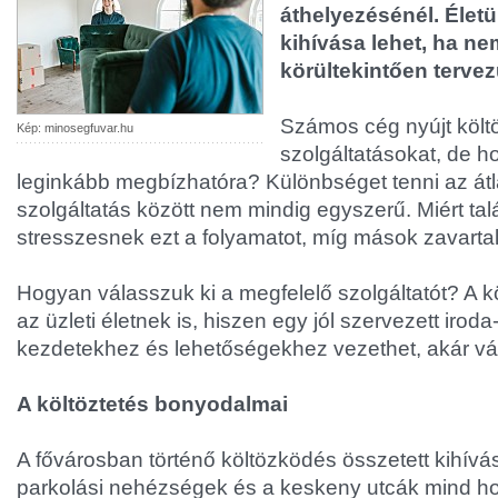
áthelyezésénél. Életü
kihívása lehet, ha ne
körültekintően terve
Számos cég nyújt költö
Kép: minosegfuvar.hu
szolgáltatásokat, de ho
leginkább megbízhatóra? Különbséget tenni az átl
szolgáltatás között nem mindig egyszerű. Miért ta
stresszesnek ezt a folyamatot, míg mások zavartal
Hogyan válasszuk ki a megfelelő szolgáltatót? A k
az üzleti életnek is, hiszen egy jól szervezett iroda
kezdetekhez és lehetőségekhez vezethet, akár vál
A költöztetés bonyodalmai
A fővárosban történő költözködés összetett kihívás
parkolási nehézségek és a keskeny utcák mind ho