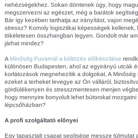
nehézségekhez. Sokan döntenek úgy, hogy maguk
megszervezni az egészet, még a barátok segítség
Bár így kezében tarthatja az irányítást, vajon megé
stressz? Komoly logisztikai képességek kellenek
tökéletesen összhangban legyen. Gondolt már arr
járhat mindez?
A
Minőség Fuvarnál a költözés előkészítése
rendkí
különösen Budapesten, ahol az egyirányú utcák é
korlátozások megnehezítik a dolgokat. A Minőség 
ezeket a terheket levegye az Ön válláról, biztosítv
gördülékenyen és stresszmentesen menjen végbe.
hogy mennyire bonyolult lehet bútorokat mozgatni
lépcsőházban?
A profi szolgáltató előnyei
Egy tapasztalt csapat segítsége messze túlmutat a