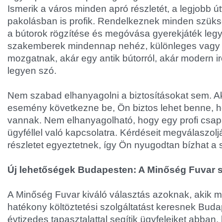
Ismerik a város minden apró részletét, a legjobb ú
pakolásban is profik. Rendelkeznek minden szük
a bútorok rögzítése és megóvása gyerekjáték leg
szakemberek mindennap nehéz, különleges vagy é
mozgatnak, akár egy antik bútorról, akár modern ir
legyen szó.
Nem szabad elhanyagolni a biztosításokat sem. Ak
esemény következne be, Ön biztos lehet benne, h
vannak. Nem elhanyagolható, hogy egy profi csapa
ügyféllel való kapcsolatra. Kérdéseit megválaszol
részletet egyeztetnek, így Ön nyugodtan bízhat a 
Új lehetőségek Budapesten: A Minőség Fuvar 
A Minőség Fuvar kiváló választás azoknak, akik 
hatékony költöztetési szolgáltatást keresnek Bud
évtizedes tapasztalattal segítik ügyfeleiket abban