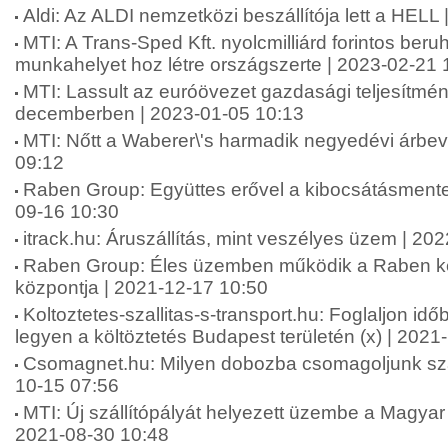
Aldi: Az ALDI nemzetközi beszállítója lett a HELL
MTI: A Trans-Sped Kft. nyolcmilliárd forintos beru
munkahelyet hoz létre országszerte | 2023-02-21 
MTI: Lassult az euróövezet gazdasági teljesítm
decemberben | 2023-01-05 10:13
MTI: Nőtt a Waberer\'s harmadik negyedévi árbev
09:12
Raben Group: Együttes erővel a kibocsátásmentes 
09-16 10:30
itrack.hu: Áruszállítás, mint veszélyes üzem | 20
Raben Group: Éles üzemben működik a Raben két 
központja | 2021-12-17 10:50
Koltoztetes-szallitas-s-transport.hu: Foglaljon id
legyen a költöztetés Budapest területén (x) | 2021
Csomagnet.hu: Milyen dobozba csomagoljunk szál
10-15 07:56
MTI: Új szállítópályát helyezett üzembe a Magyar
2021-08-30 10:48