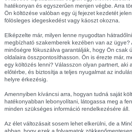
hatékonyan és egyszerűen menjen végbe. Arra tö
Ön költözése valóban egy új fejezet kezdetét jelen
fölösleges idegeskedést vagy káoszt okozna.
Elképzelte már, milyen lenne nyugodtan hátradőlni
megbízható szakemberek kezében van az ügye? A
minőségre fókuszálva garantálják, hogy Ön csak új
oldalaira összpontosíthasson. Ön is érezte már, m
egy költözés lenni? Válasszon olyan partnert, aki 
előtérbe, és biztosítja a teljes nyugalmat az indulás
helyre érkezésig.
Amennyiben kíváncsi arra, hogyan tudná saját kö
hatékonyabban lebonyolítani, látogassa meg a fent 
minden szükséges információ rendelkezésére áll.
Az élet változásait sosem lehet elkerülni, de a Mi
abban, hogy ezek a folyamatok zökkenőmentese