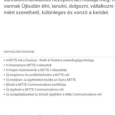
vannak Újbudán élni, tanulni, dolgozni, vállalkozni
miért szerethető, különleges és vonzó a kerület.
A MITTE lett a Paulinyi - Reith & Partners marketingügynöksége
A Greenpeace MITTE-t választott
A Hogan Assessments a MITTE-t választotta
Új tulajdonos és portfólióbővülés a MITTE-nél
Új irodában, új ügyfelekkel kezdte az őszt a MITTE
Bővült a MITTE Communications portfóliója
Új ügyfelek a MITTE Communications-nél
Új szolgáltatásokkal és bővülő ügyfélkör a Mitte Communications-nél