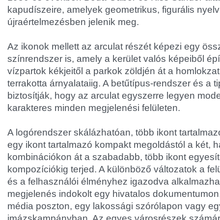
kapudíszeire, amelyek geometrikus, figurális nyelv
újraértelmezésben jelenik meg.
Az ikonok mellett az arculat részét képezi egy ös
színrendszer is, amely a kerület valós képeiből ép
vízpartok kékjeitől a parkok zöldjén át a homlokza
terrakotta árnyalataiig. A betűtípus-rendszer és a t
biztosítják, hogy az arculat egyszerre legyen mode
karakteres minden megjelenési felületen.
A logórendszer skálázhatóan, több ikont tartalmazó
egy ikont tartalmazó kompakt megoldástól a két, 
kombinációkon át a szabadabb, több ikont egyesí
kompozíciókig terjed. A különböző változatok a fel
és a felhasználói élményhez igazodva alkalmazha
megjelenés indokolt egy hivatalos dokumentumon,
média poszton, egy lakossági szórólapon vagy e
imázskampányban. Az egyes városrészek számár