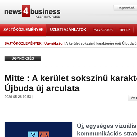
SAJTÓKÖZLEMÉNYEK
ÜZLETI AJÁNLATOK
PÁLYÁZATOK
TIPPEK
SAJTÓKÖZLEMÉNYEK
|
Ügynökség
|
A kerület sokszínű karakterére épít Újbuda ú
ÜGYNÖKSÉG
Mitte : A kerület sokszínű karakt
Újbuda új arculata
2026-05-28 10:53 |
Új, egységes vizuális
kommunikációs straté