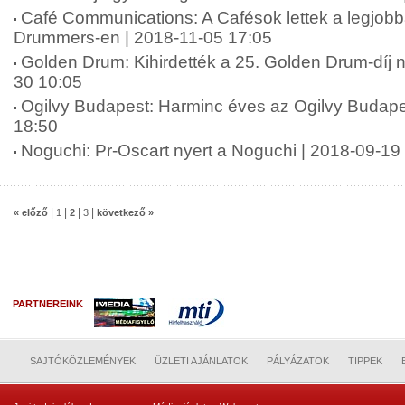
Café Communications: A Cafésok lettek a legjobb
Drummers-en | 2018-11-05 17:05
Golden Drum: Kihirdették a 25. Golden Drum-díj n
30 10:05
Ogilvy Budapest: Harminc éves az Ogilvy Budape
18:50
Noguchi: Pr-Oscart nyert a Noguchi | 2018-09-19
|
|
|
|
« előző
1
2
3
következő »
PARTNEREINK
SAJTÓKÖZLEMÉNYEK
ÜZLETI AJÁNLATOK
PÁLYÁZATOK
TIPPEK