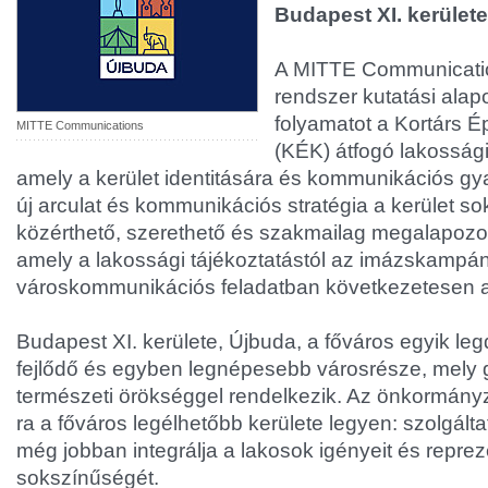
Budapest XI. kerület
A MITTE Communication
rendszer kutatási alap
folyamatot a Kortárs É
MITTE Communications
(KÉK) átfogó lakossági
amely a kerület identitására és kommunikációs gyak
új arculat és kommunikációs stratégia a kerület so
közérthető, szerethető és szakmailag megalapozot
amely a lakossági tájékoztatástól az imázskampá
városkommunikációs feladatban következetesen 
Budapest XI. kerülete, Újbuda, a főváros egyik l
fejlődő és egyben legnépesebb városrésze, mely g
természeti örökséggel rendelkezik. Az önkormányz
ra a főváros legélhetőbb kerülete legyen: szolgál
még jobban integrálja a lakosok igényeit és repreze
sokszínűségét.