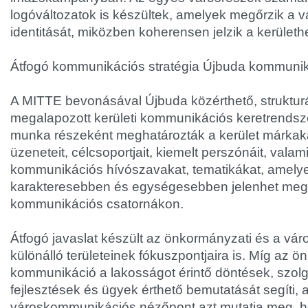
logóváltozatok is készültek, amelyek megőrzik a 
identitását, miközben koherensen jelzik a kerülethe
Átfogó kommunikációs stratégia Újbuda kommuni
A MITTE bevonásával Újbuda közérthető, strukturá
megalapozott kerületi kommunikációs keretrendszert
munka részeként meghatározták a kerület márkaka
üzeneteit, célcsoportjait, kiemelt perszónáit, valam
kommunikációs hívószavakat, tematikákat, amelye
karakteresebben és egységesebben jelenhet meg
kommunikációs csatornákon.
Átfogó javaslat készült az önkormányzati és a v
különálló területeinek fókuszpontjaira is. Míg az 
kommunikáció a lakosságot érintő döntések, szolg
fejlesztések és ügyek érthető bemutatását segíti, 
városkommunikációs nézőpont azt mutatja meg, h