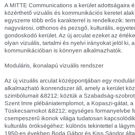
A MITTE Communications a kerület adottságaira é
közérthető vizuális és kommunikációs keretet alakí
egyszerre több erős karakterrel is rendelkezik: te
nagyvárosi, otthonos és pezsgő, kulturális, egyete
gondoskodó kerület. Az új arculat ezeket az értéke
olyan vizuális, tartalmi és nyelvi irányokat jelöl k
kommunikációban is könnyen alkalmazhatók.
Moduláris, ikonalapú vizuális rendszer
Az új vizuális arculat középpontjában egy modulá
alkalmazható ikonrendszer áll, amely a kerület kö
szimbólumait &
8212; köztük a Szabadság-szobrot,
Szent Imre plébániatemplomot, a Kopaszi-gátat, a 
Tüskecsarnokot &
8212; egységes formanyelvbe fo
csempeszerű ikonok világa tudatosan kapcsolódik
kulturális örökségéhez: különös tekintettel a lágy
1950-es években Boda Gábor és Kiss Sándor által k