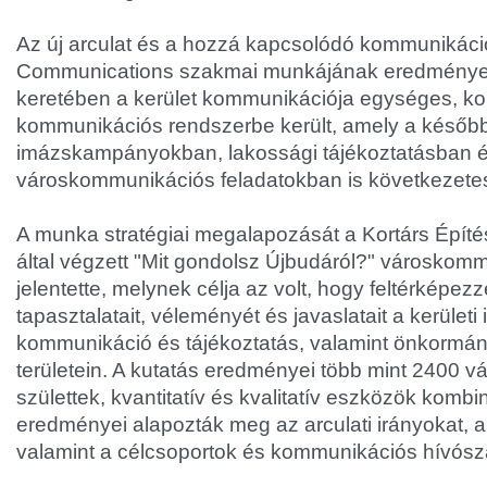
Az új arculat és a hozzá kapcsolódó kommunikáci
Communications szakmai munkájának eredménye
keretében a kerület kommunikációja egységes, koh
kommunikációs rendszerbe került, amely a később
imázskampányokban, lakossági tájékoztatásban 
városkommunikációs feladatokban is következete
A munka stratégiai megalapozását a Kortárs Építé
által végzett "Mit gondolsz Újbudáról?" városkom
jelentette, melynek célja az volt, hogy feltérképez
tapasztalatait, véleményét és javaslatait a kerületi 
kommunikáció és tájékoztatás, valamint önkormány
területein. A kutatás eredményei több mint 2400 
születtek, kvantitatív és kvalitatív eszközök kombi
eredményei alapozták meg az arculati irányokat, a
valamint a célcsoportok és kommunikációs hívósz