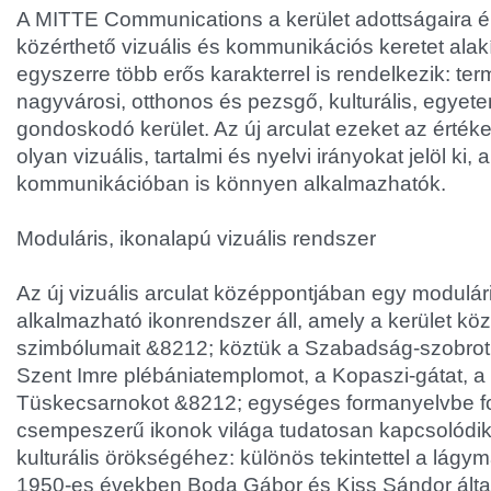
A MITTE Communications a kerület adottságaira é
közérthető vizuális és kommunikációs keretet alakí
egyszerre több erős karakterrel is rendelkezik: te
nagyvárosi, otthonos és pezsgő, kulturális, egyete
gondoskodó kerület. Az új arculat ezeket az értéke
olyan vizuális, tartalmi és nyelvi irányokat jelöl k
kommunikációban is könnyen alkalmazhatók.
Moduláris, ikonalapú vizuális rendszer
Az új vizuális arculat középpontjában egy modulá
alkalmazható ikonrendszer áll, amely a kerület kö
szimbólumait &
8212; köztük a Szabadság-szobrot,
Szent Imre plébániatemplomot, a Kopaszi-gátat, a 
Tüskecsarnokot &
8212; egységes formanyelvbe fo
csempeszerű ikonok világa tudatosan kapcsolódik
kulturális örökségéhez: különös tekintettel a lágy
1950-es években Boda Gábor és Kiss Sándor által k