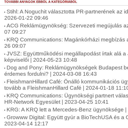
TOVÁBBI ANYAGOK EBBŐL A KATEGÓRIÁBÓL
Stihl: A Noguchit választotta PR-partnerének az 
2026-01-22 09:46
ACG Reklámügynökség: Szervezeti megújulás az
07 09:27
KRQ Communications: Magánkórházi megbízás a
26 09:07
JVSZ: Együttműködési megállapodást írtak alá 
képviselői | 2024-05-23 10:48
Dog and Pony: Reklámügynökségek Budapest be
érdemes fordulni? | 2024-03-08 16:43
FleishmanHillard Café: Önálló kommunikációs ü
tovább a FleishmanHillard Café | 2024-01-18 11:1
KRQ Communications: Ügynökségi partnert válas
HR-Network Egyesület | 2023-04-25 10:41
KRG: A KRQ lett a Mercedes-Benz ügynöksége |
Growww Digital: Együtt gyúr a BioTechUSA és a G
2023-04-14 12:17