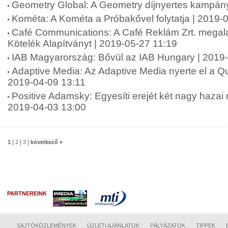
Geometry Global: A Geometry díjnyertes kampán
Kométa: A Kométa a Próbakővel folytatja | 2019-
Café Communications: A Café Reklám Zrt. megala
Kötelék Alapítványt | 2019-05-27 11:19
IAB Magyarország: Bővül az IAB Hungary | 2019
Adaptive Media: Az Adaptive Media nyerte el a Qub
2019-04-09 13:11
Positive Adamsky: Egyesíti erejét két nagy haza
2019-04-03 13:00
|
|
|
1
2
3
következő »
PARTNEREINK
SAJTÓKÖZLEMÉNYEK
ÜZLETI AJÁNLATOK
PÁLYÁZATOK
TIPPEK