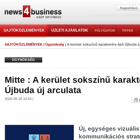
SAJTÓKÖZLEMÉNYEK
ÜZLETI AJÁNLATOK
PÁLYÁZATOK
TIPPEK
SAJTÓKÖZLEMÉNYEK
|
Ügynökség
|
A kerület sokszínű karakterére épít Újbuda ú
ÜGYNÖKSÉG
Mitte : A kerület sokszínű karakt
Újbuda új arculata
2026-05-28 10:53 |
Új, egységes vizuális
kommunikációs straté