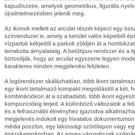
kapudíszeire, amelyek geometrikus, figurális nyelv
újraértelmezésben jelenik meg.
Az ikonok mellett az arculat részét képezi egy ös
színrendszer is, amely a kerület valós képeiből ép
vízpartok kékjeitől a parkok zöldjén át a homlokza
terrakotta árnyalataiig. A betűtípus-rendszer és a t
biztosítják, hogy az arculat egyszerre legyen mode
karakteres minden megjelenési felületen.
A logórendszer skálázhatóan, több ikont tartalmazó
egy ikont tartalmazó kompakt megoldástól a két, 
kombinációkon át a szabadabb, több ikont egyesí
kompozíciókig terjed. A különböző változatok a fel
és a felhasználói élményhez igazodva alkalmazha
megjelenés indokolt egy hivatalos dokumentumon,
média poszton, egy lakossági szórólapon vagy e
imázskampányban. Az egyes városrészek számár