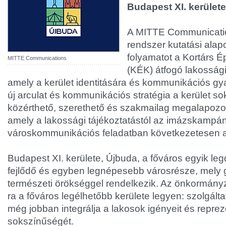
Budapest XI. kerület
A MITTE Communication
rendszer kutatási alap
folyamatot a Kortárs É
MITTE Communications
(KÉK) átfogó lakossági
amely a kerület identitására és kommunikációs gyak
új arculat és kommunikációs stratégia a kerület so
közérthető, szerethető és szakmailag megalapozot
amely a lakossági tájékoztatástól az imázskampá
városkommunikációs feladatban következetesen 
Budapest XI. kerülete, Újbuda, a főváros egyik l
fejlődő és egyben legnépesebb városrésze, mely g
természeti örökséggel rendelkezik. Az önkormányz
ra a főváros legélhetőbb kerülete legyen: szolgál
még jobban integrálja a lakosok igényeit és repreze
sokszínűségét.