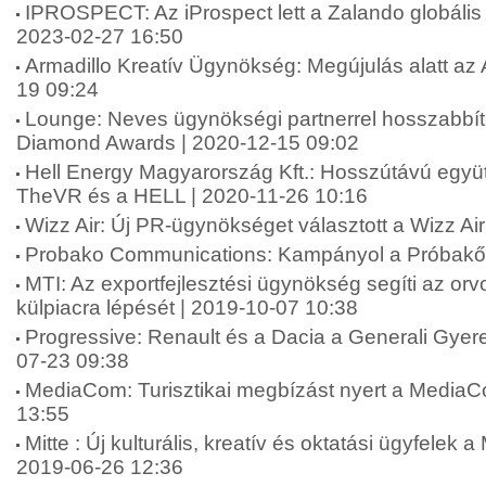
IPROSPECT: Az iProspect lett a Zalando globáli
2023-02-27 16:50
Armadillo Kreatív Ügynökség: Megújulás alatt az 
19 09:24
Lounge: Neves ügynökségi partnerrel hosszabbít
Diamond Awards | 2020-12-15 09:02
Hell Energy Magyarország Kft.: Hosszútávú együt
TheVR és a HELL | 2020-11-26 10:16
Wizz Air: Új PR-ügynökséget választott a Wizz Ai
Probako Communications: Kampányol a Próbakő 
MTI: Az exportfejlesztési ügynökség segíti az or
külpiacra lépését | 2019-10-07 10:38
Progressive: Renault és a Dacia a Generali Gyer
07-23 09:38
MediaCom: Turisztikai megbízást nyert a MediaC
13:55
Mitte : Új kulturális, kreatív és oktatási ügyfelek a
2019-06-26 12:36