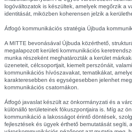
logóváltozatok is készültek, amelyek megőrzik a 
identitását, miközben koherensen jelzik a kerülethe
Átfogó kommunikációs stratégia Újbuda kommuni
A MITTE bevonásával Újbuda közérthető, strukturá
megalapozott kerületi kommunikációs keretrendszert
munka részeként meghatározták a kerület márkaka
üzeneteit, célcsoportjait, kiemelt perszónáit, valam
kommunikációs hívószavakat, tematikákat, amelye
karakteresebben és egységesebben jelenhet meg
kommunikációs csatornákon.
Átfogó javaslat készült az önkormányzati és a v
különálló területeinek fókuszpontjaira is. Míg az 
kommunikáció a lakosságot érintő döntések, szolg
fejlesztések és ügyek érthető bemutatását segíti, 
városkommunikációs nézőpont azt mutatja meg, h