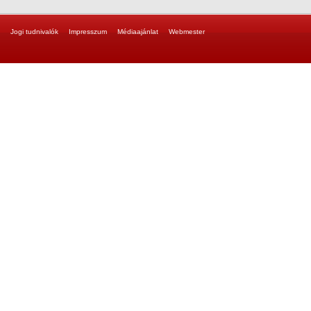
Jogi tudnivalók
Impresszum
Médiaajánlat
Webmester