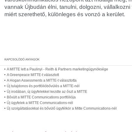
vannak Újbudán élni, tanulni, dolgozni, vállalkozni
miért szerethető, különleges és vonzó a kerület.
A MITTE lett a Paulinyi - Reith & Partners marketingügynöksége
A Greenpeace MITTE-t választott
A Hogan Assessments a MITTE-t választotta
Új tulajdonos és portfólióbővülés a MITTE-nél
Új irodában, új ügyfelekkel kezdte az őszt a MITTE
Bővült a MITTE Communications portfóliója
Új ügyfelek a MITTE Communications-nél
Új szolgáltatásokkal és bővülő ügyfélkör a Mitte Communications-nél