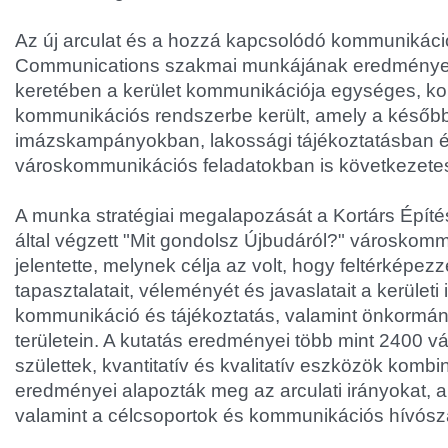
Az új arculat és a hozzá kapcsolódó kommunikáci
Communications szakmai munkájának eredménye
keretében a kerület kommunikációja egységes, koh
kommunikációs rendszerbe került, amely a később
imázskampányokban, lakossági tájékoztatásban 
városkommunikációs feladatokban is következete
A munka stratégiai megalapozását a Kortárs Építé
által végzett "Mit gondolsz Újbudáról?" városkom
jelentette, melynek célja az volt, hogy feltérképez
tapasztalatait, véleményét és javaslatait a kerületi 
kommunikáció és tájékoztatás, valamint önkormány
területein. A kutatás eredményei több mint 2400 
születtek, kvantitatív és kvalitatív eszközök kombi
eredményei alapozták meg az arculati irányokat, a
valamint a célcsoportok és kommunikációs hívósz