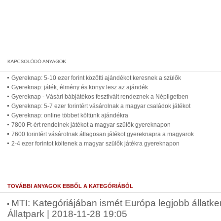
Gyereknap: 5-10 ezer forint közötti ajándékot keresnek a szülők
Gyereknap: játék, élmény és könyv lesz az ajándék
Gyereknap - Vásári bábjátékos fesztivált rendeznek a Népligetben
Gyereknap: 5-7 ezer forintért vásárolnak a magyar családok játékot
Gyereknap: online többet költünk ajándékra
7800 Ft-ért rendelnek játékot a magyar szülők gyereknapon
7600 forintért vásárolnak átlagosan játékot gyereknapra a magyarok
2-4 ezer forintot költenek a magyar szülők játékra gyereknapon
TOVÁBBI ANYAGOK EBBŐL A KATEGÓRIÁBÓL
MTI: Kategóriájában ismét Európa legjobb állatkert
Állatpark | 2018-11-28 19:05