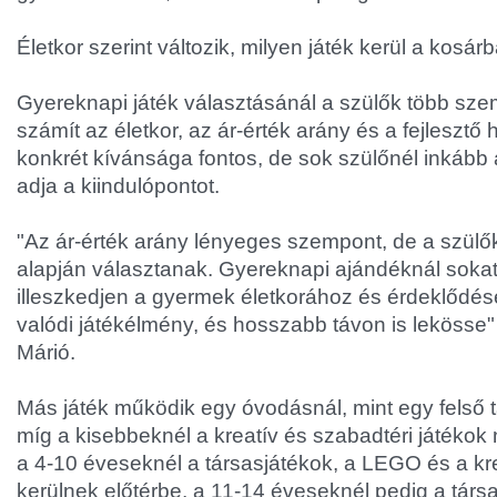
Életkor szerint változik, milyen játék kerül a kosár
Gyereknapi játék választásánál a szülők több sze
számít az életkor, az ár-érték arány és a fejlesztő
konkrét kívánsága fontos, de sok szülőnél inkább 
adja a kiindulópontot.
"Az ár-érték arány lényeges szempont, de a szülő
alapján választanak. Gyereknapi ajándéknál sokat
illeszkedjen a gyermek életkorához és érdeklődé
valódi játékélmény, és hosszabb távon is lekösse"
Márió.
Más játék működik egy óvodásnál, mint egy felső 
míg a kisebbeknél a kreatív és szabadtéri játéko
a 4-10 éveseknél a társasjátékok, a LEGO és a kr
kerülnek előtérbe, a 11-14 éveseknél pedig a társ