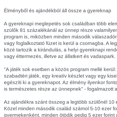
Élményből és ajándékból áll össze a gyereknap
A gyereknapi meglepetés sok családban több elemb
szülők 81 százalékánál az ünnep része valamily
program is, miközben minden második válaszadóná
vagy foglalkoztató füzet is kerül a csomagba. A l
közé tartozik a kirándulás, a helyi gyereknapi ren
vagy éttermezés, illetve az állatkert és vadaspark.
"A játék sok esetben a közös program mellé kerül:
szabadtéri játék, egy kreatív készlet vagy egy ki
egészíti ki a gyereknapot. Az élmény ilyenkor font
is természetes része az ünnepnek" - fogalmazott 
Az ajándékra szánt összeg a legtöbb szülőnél 10 ez
Közel minden második család számol 5-10 ezer for
gyermekenként, minden ötödik pedig 5 ezer forint ala