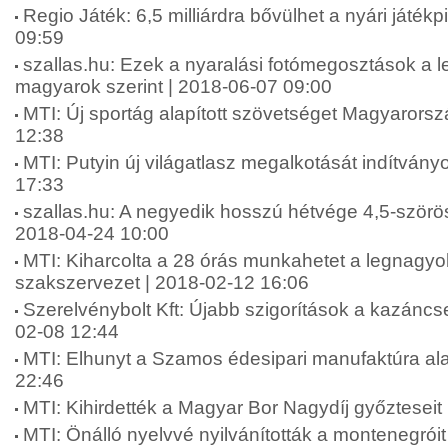
Regio Játék: 6,5 milliárdra bővülhet a nyári játék
09:59
szallas.hu: Ezek a nyaralási fotómegosztások a le
magyarok szerint | 2018-06-07 09:00
MTI: Új sportág alapított szövetséget Magyarors
12:38
MTI: Putyin új világatlasz megalkotását indítvány
17:33
szallas.hu: A negyedik hosszú hétvége 4,5-szörös
2018-04-24 10:00
MTI: Kiharcolta a 28 órás munkahetet a legnagy
szakszervezet | 2018-02-12 16:06
Szerelvénybolt Kft: Újabb szigorítások a kazáncs
02-08 12:44
MTI: Elhunyt a Szamos édesipari manufaktúra ala
22:46
MTI: Kihirdették a Magyar Bor Nagydíj győzteseit
MTI: Önálló nyelvvé nyilvánították a montenegrói