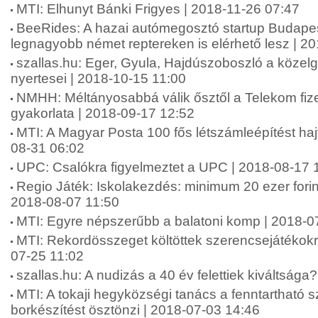
MTI: Elhunyt Bánki Frigyes | 2018-11-26 07:47
BeeRides: A hazai autómegosztó startup Budapest
legnagyobb német reptereken is elérhető lesz | 2
szallas.hu: Eger, Gyula, Hajdúszoboszló a közel
nyertesei | 2018-10-15 11:00
NMHH: Méltányosabbá válik ősztől a Telekom fizeté
gyakorlata | 2018-09-17 12:52
MTI: A Magyar Posta 100 fős létszámleépítést haj
08-31 06:02
UPC: Csalókra figyelmeztet a UPC | 2018-08-17 
Regio Játék: Iskolakezdés: minimum 20 ezer fori
2018-08-07 11:50
MTI: Egyre népszerűbb a balatoni komp | 2018-0
MTI: Rekordösszeget költöttek szerencsejátékokr
07-25 11:02
szallas.hu: A nudizás a 40 év felettiek kiváltsága
MTI: A tokaji hegyközségi tanács a fenntartható 
borkészítést ösztönzi | 2018-07-03 14:46