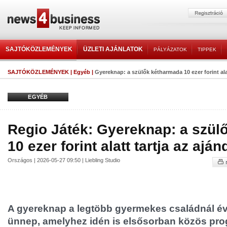
SAJTÓKÖZLEMÉNYEK
ÜZLETI AJÁNLATOK
PÁLYÁZATOK
TIPPEK
SAJTÓKÖZLEMÉNYEK
|
Egyéb
|
Gyereknap: a szülők kétharmada 10 ezer forint alat
EGYÉB
Regio Játék: Gyereknap: a szül
10 ezer forint alatt tartja az ajá
Országos | 2026-05-27 09:50 | Liebling Studio
A gyereknap a legtöbb gyermekes családnál évr
ünnep, amelyhez idén is elsősorban közös pr