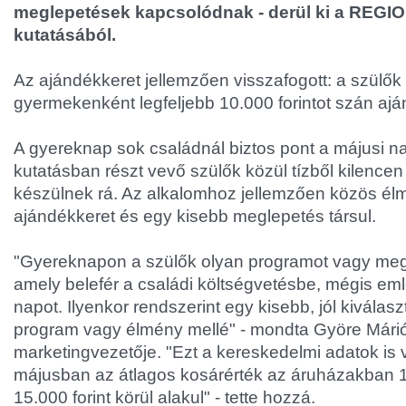
meglepetések kapcsolódnak - derül ki a REGIO
kutatásából.
Az ajándékkeret jellemzően visszafogott: a szülő
gyermekenként legfeljebb 10.000 forintot szán ajá
A gyereknap sok családnál biztos pont a májusi n
kutatásban részt vevő szülők közül tízből kilenc
készülnek rá. Az alkalomhoz jellemzően közös él
ajándékkeret és egy kisebb meglepetés társul.
"Gyereknapon a szülők olyan programot vagy meg
amely belefér a családi költségvetésbe, mégis em
napot. Ilyenkor rendszerint egy kisebb, jól kiválasz
program vagy élmény mellé" - mondta Györe Már
marketingvezetője. "Ezt a kereskedelmi adatok is 
májusban az átlagos kosárérték az áruházakban 10
15.000 forint körül alakul" - tette hozzá.