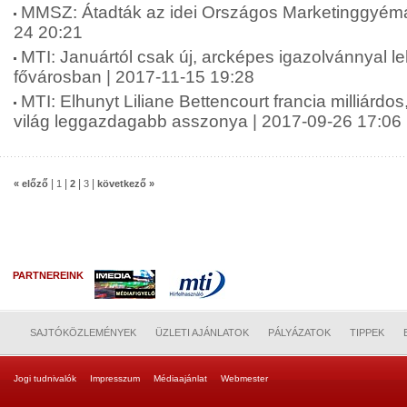
MMSZ: Átadták az idei Országos Marketinggyémán
24 20:21
MTI: Januártól csak új, arcképes igazolvánnyal leh
fővárosban | 2017-11-15 19:28
MTI: Elhunyt Liliane Bettencourt francia milliárdos
világ leggazdagabb asszonya | 2017-09-26 17:06
|
|
|
|
« előző
1
2
3
következő »
PARTNEREINK
SAJTÓKÖZLEMÉNYEK
ÜZLETI AJÁNLATOK
PÁLYÁZATOK
TIPPEK
Jogi tudnivalók
Impresszum
Médiaajánlat
Webmester