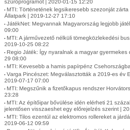
szűrőprogramot | 2020-01-15 12:20
MTI: Történetének legsikeresebb szezonját zárta
Állatpark | 2019-12-27 17:10
JátékNet: Megvannak Magyarország legjobb játék
09:00
MTI: A járművezető nélküli tömegközlekedési bu
2019-10-25 08:22
Regio Játék: Így nyaralnak a magyar gyermekes 
29 08:00
MTI: Kevesebb a hamis papírpénz Csehországba
Varga Pincészet: Megválasztották a 2019-es év Eg
2019-07-17 07:00
MTI: Megszűnik a fizetőkapus rendszer Horvátor
23:28
MTI: Az építőipar bővülése idén elérheti 21 száz
jelentősen visszaeshet egy előrejelzés szerint | 
MTI: Tilos ezentúl az elektromos rollereket a járd
2019-06-12 09:59