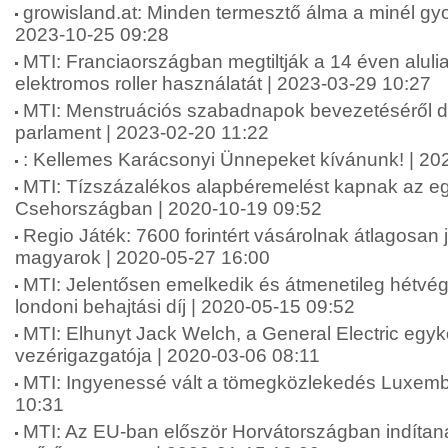
growisland.at: Minden termesztő álma a minél gyor
2023-10-25 09:28
MTI: Franciaországban megtiltják a 14 éven alul
elektromos roller használatát | 2023-03-29 10:27
MTI: Menstruációs szabadnapok bevezetéséről dö
parlament | 2023-02-20 11:22
: Kellemes Karácsonyi Ünnepeket kívánunk! | 20
MTI: Tízszázalékos alapbéremelést kapnak az e
Csehországban | 2020-10-19 09:52
Regio Játék: 7600 forintért vásárolnak átlagosan
magyarok | 2020-05-27 16:00
MTI: Jelentősen emelkedik és átmenetileg hétvég
londoni behajtási díj | 2020-05-15 09:52
MTI: Elhunyt Jack Welch, a General Electric egyk
vezérigazgatója | 2020-03-06 08:11
MTI: Ingyenessé vált a tömegközlekedés Luxemb
10:31
MTI: Az EU-ban először Horvátországban indítan