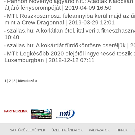
Pannon Növényolajgyártó Kft.: Átadták Kalocsán a
átjáró fénysorompóját | 2019-04-09 16:50
MTI: Roszkoszmosz: feleannyiba kerül majd az űr
mint a Crew Dragonnal | 2019-03-29 12:01
szallas.hu: A korlátlan étel, ital veri a fitneszhasz
10:40
szallas.hu: A kokárdát fürdőköntösre cseréljük | 
MTI: Legkésőbb 2020 elejétől ingyenessé teszik
Luxemburgban | 2018-12-12 07:11
|
|
|
1
2
3
következő »
PARTNEREINK
SAJTÓKÖZLEMÉNYEK
ÜZLETI AJÁNLATOK
PÁLYÁZATOK
TIPPEK