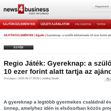
SAJTÓKÖZLEMÉNYEK
ÜZLETI AJÁNLATOK
PÁLYÁZATOK
TIPPEK
SAJTÓKÖZLEMÉNYEK
|
Egyéb
|
Gyereknap: a szülők kétharmada 10 ezer forint alat
EGYÉB
Regio Játék: Gyereknap: a szül
10 ezer forint alatt tartja az ajá
Országos | 2026-05-27 09:50 | Liebling Studio
A gyereknap a legtöbb gyermekes családnál évr
ünnep, amelyhez idén is elsősorban közös pr