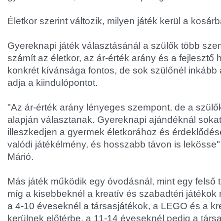
Életkor szerint változik, milyen játék kerül a kosár
Gyereknapi játék választásánál a szülők több sze
számít az életkor, az ár-érték arány és a fejlesztő
konkrét kívánsága fontos, de sok szülőnél inkább 
adja a kiindulópontot.
"Az ár-érték arány lényeges szempont, de a szülő
alapján választanak. Gyereknapi ajándéknál sokat
illeszkedjen a gyermek életkorához és érdeklődé
valódi játékélmény, és hosszabb távon is lekösse"
Márió.
Más játék működik egy óvodásnál, mint egy felső 
míg a kisebbeknél a kreatív és szabadtéri játéko
a 4-10 éveseknél a társasjátékok, a LEGO és a kr
kerülnek előtérbe, a 11-14 éveseknél pedig a társ