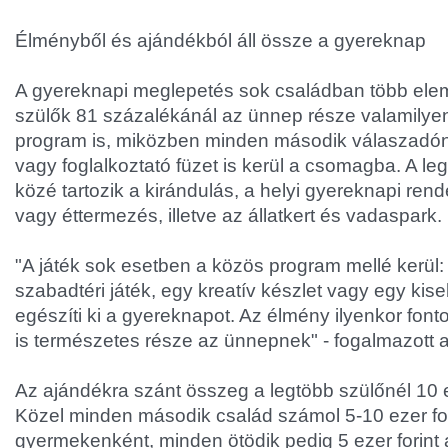
Élményből és ajándékból áll össze a gyereknap
A gyereknapi meglepetés sok családban több elemb
szülők 81 százalékánál az ünnep része valamily
program is, miközben minden második válaszadóná
vagy foglalkoztató füzet is kerül a csomagba. A l
közé tartozik a kirándulás, a helyi gyereknapi ren
vagy éttermezés, illetve az állatkert és vadaspark.
"A játék sok esetben a közös program mellé kerül:
szabadtéri játék, egy kreatív készlet vagy egy ki
egészíti ki a gyereknapot. Az élmény ilyenkor font
is természetes része az ünnepnek" - fogalmazott 
Az ajándékra szánt összeg a legtöbb szülőnél 10 ez
Közel minden második család számol 5-10 ezer for
gyermekenként, minden ötödik pedig 5 ezer forint ala