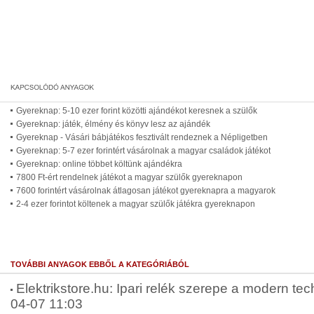
Gyereknap: 5-10 ezer forint közötti ajándékot keresnek a szülők
Gyereknap: játék, élmény és könyv lesz az ajándék
Gyereknap - Vásári bábjátékos fesztivált rendeznek a Népligetben
Gyereknap: 5-7 ezer forintért vásárolnak a magyar családok játékot
Gyereknap: online többet költünk ajándékra
7800 Ft-ért rendelnek játékot a magyar szülők gyereknapon
7600 forintért vásárolnak átlagosan játékot gyereknapra a magyarok
2-4 ezer forintot költenek a magyar szülők játékra gyereknapon
TOVÁBBI ANYAGOK EBBŐL A KATEGÓRIÁBÓL
Elektrikstore.hu: Ipari relék szerepe a modern te
04-07 11:03