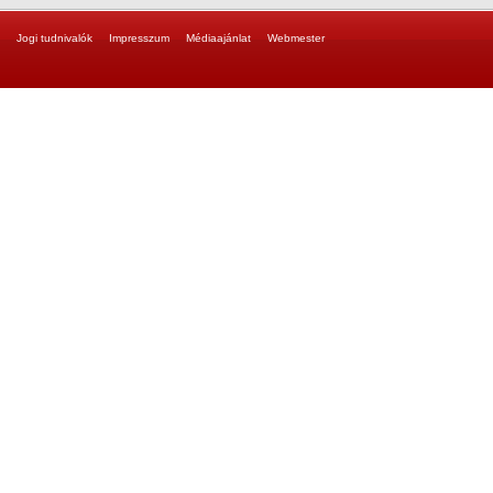
Jogi tudnivalók
Impresszum
Médiaajánlat
Webmester