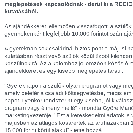
meglepetések kapcsolódnak - derül ki a REGIO
kutatásából.
Az ajándékkeret jellemzően visszafogott: a szülő
gyermekenként legfeljebb 10.000 forintot szán ajá
A gyereknap sok családnál biztos pont a májusi n
kutatásban részt vevő szülők közül tízből kilenc
készülnek rá. Az alkalomhoz jellemzően közös él
ajándékkeret és egy kisebb meglepetés társul.
"Gyereknapon a szülők olyan programot vagy meg
amely belefér a családi költségvetésbe, mégis em
napot. Ilyenkor rendszerint egy kisebb, jól kiválasz
program vagy élmény mellé" - mondta Györe Már
marketingvezetője. "Ezt a kereskedelmi adatok is 
májusban az átlagos kosárérték az áruházakban 10
15.000 forint körül alakul" - tette hozzá.