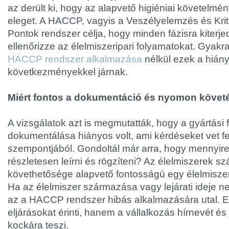
az derült ki, hogy az alapvető higiéniai követelm
eleget. A HACCP, vagyis a Veszélyelemzés és Krit
Pontok rendszer célja, hogy minden fázisra kiter
ellenőrizze az élelmiszeripari folyamatokat. Gyakr
HACCP rendszer alkalmazása
nélkül ezek a hián
következményekkel járnak.
Miért fontos a dokumentáció és nyomon követ
A vizsgálatok azt is megmutatták, hogy a gyártási
dokumentálása hiányos volt, ami kérdéseket vet fe
szempontjából. Gondoltál már arra, hogy mennyire
részletesen leírni és rögzíteni? Az élelmiszerek
követhetősége alapvető fontosságú egy élelmiszeri
Ha az élelmiszer származása vagy lejárati ideje n
az a HACCP rendszer hibás alkalmazására utal. 
eljárásokat érinti, hanem a vállalkozás hírnevét és 
kockára teszi.