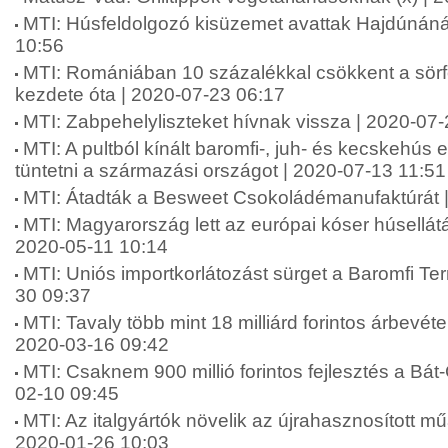
MTI: Húsfeldolgozó kisüzemet avattak Hajdúnán
10:56
MTI: Romániában 10 százalékkal csökkent a sörf
kezdete óta | 2020-07-23 06:17
MTI: Zabpehelyliszteket hívnak vissza | 2020-07
MTI: A pultból kínált baromfi-, juh- és kecskehús e
tüntetni a származási országot | 2020-07-13 11:51
MTI: Átadták a Besweet Csokoládémanufaktúrát 
MTI: Magyarország lett az európai kóser húsellátá
2020-05-11 10:14
MTI: Uniós importkorlátozást sürget a Baromfi T
30 09:37
MTI: Tavaly több mint 18 milliárd forintos árbevétel
2020-03-16 09:42
MTI: Csaknem 900 millió forintos fejlesztés a Bát-Gr
02-10 09:45
MTI: Az italgyártók növelik az újrahasznosított m
2020-01-26 10:03