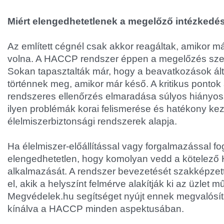
Miért elengedhetetlenek a megelőző intézkedé
Az említett cégnél csak akkor reagáltak, amikor már
volna. A HACCP rendszer éppen a megelőzés sze
Sokan tapasztalták már, hogy a beavatkozások ál
történnek meg, amikor már késő. A kritikus pontok
rendszeres ellenőrzés elmaradása súlyos hiányos
ilyen problémák korai felismerése és hatékony ke
élelmiszerbiztonsági rendszerek alapja.
Ha élelmiszer-előállítással vagy forgalmazással fog
elengedhetetlen, hogy komolyan vedd a kötelez
alkalmazását. A rendszer bevezetését szakképzet
el, akik a helyszínt felmérve alakítják ki az üzlet 
Megvédelek.hu segítséget nyújt ennek megvalósí
kínálva a HACCP minden aspektusában.