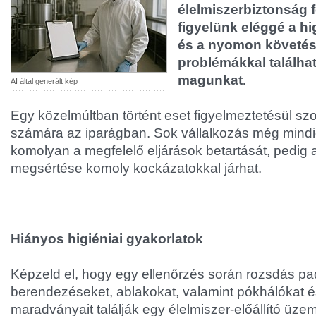
élelmiszerbiztonság 
figyelünk eléggé a hi
és a nyomon követés
problémákkal találh
magunkat.
AI által generált kép
Egy közelmúltban történt eset figyelmeztetésül sz
számára az iparágban. Sok vállalkozás még mind
komolyan a megfelelő eljárások betartását, pedig 
megsértése komoly kockázatokkal járhat.
Hiányos higiéniai gyakorlatok
Képzeld el, hogy egy ellenőrzés során rozsdás pa
berendezéseket, ablakokat, valamint pókhálókat é
maradványait találják egy élelmiszer-előállító üze