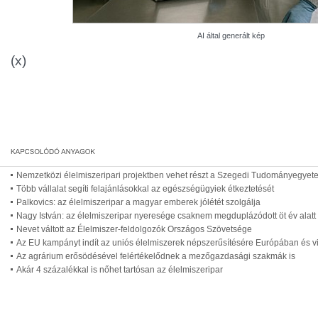
AI által generált kép
(x)
Nemzetközi élelmiszeripari projektben vehet részt a Szegedi Tudományegyet
Több vállalat segíti felajánlásokkal az egészségügyiek étkeztetését
Palkovics: az élelmiszeripar a magyar emberek jólétét szolgálja
Nagy István: az élelmiszeripar nyeresége csaknem megduplázódott öt év alatt
Nevet váltott az Élelmiszer-feldolgozók Országos Szövetsége
Az EU kampányt indít az uniós élelmiszerek népszerűsítésére Európában és vi
Az agrárium erősödésével felértékelődnek a mezőgazdasági szakmák is
Akár 4 százalékkal is nőhet tartósan az élelmiszeripar