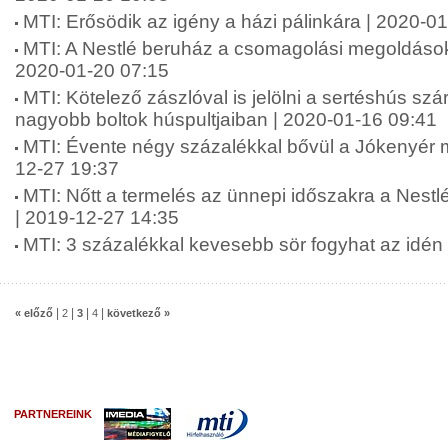
MTI: Erősödik az igény a házi pálinkára | 2020-0
MTI: A Nestlé beruház a csomagolási megoldások 
2020-01-20 07:15
MTI: Kötelező zászlóval is jelölni a sertéshús szá
nagyobb boltok húspultjaiban | 2020-01-16 09:41
MTI: Évente négy százalékkal bővül a Jókenyér 
12-27 19:37
MTI: Nőtt a termelés az ünnepi időszakra a Nest
| 2019-12-27 14:35
MTI: 3 százalékkal kevesebb sör fogyhat az idén
|
|
|
|
« előző
2
3
4
következő »
PARTNEREINK