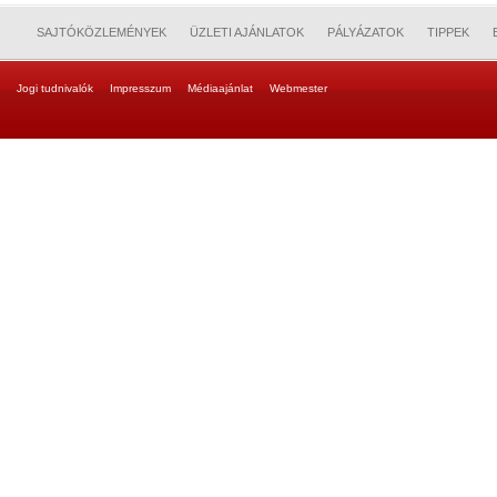
SAJTÓKÖZLEMÉNYEK
ÜZLETI AJÁNLATOK
PÁLYÁZATOK
TIPPEK
Jogi tudnivalók
Impresszum
Médiaajánlat
Webmester