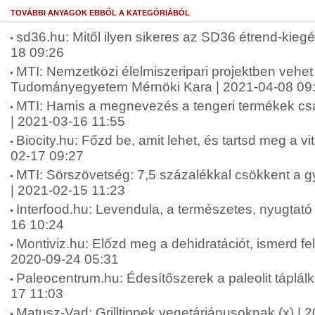
TOVÁBBI ANYAGOK EBBŐL A KATEGÓRIÁBÓL
sd36.hu: Mitől ilyen sikeres az SD36 étrend-kiegé
18 09:26
MTI: Nemzetközi élelmiszeripari projektben vehet
Tudományegyetem Mérnöki Kara | 2021-04-08 09
MTI: Hamis a megnevezés a tengeri termékek c
| 2021-03-16 11:55
Biocity.hu: Főzd be, amit lehet, és tartsd meg a vi
02-17 09:27
MTI: Sörszövetség: 7,5 százalékkal csökkent a gy
| 2021-02-15 11:23
Interfood.hu: Levendula, a természetes, nyugtató
16 10:24
Montiviz.hu: Előzd meg a dehidratációt, ismerd fel i
2020-09-24 05:31
Paleocentrum.hu: Édesítőszerek a paleolit táplál
17 11:03
Matusz-Vad: Grilltippek vegetáriánusoknak (x) | 