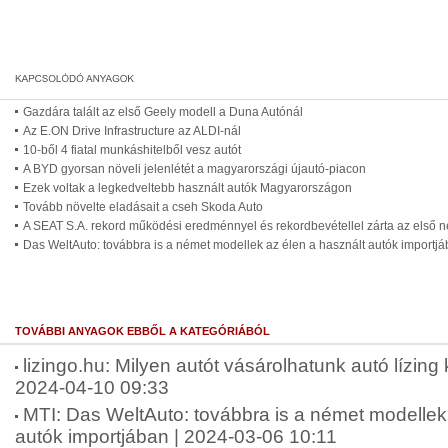
Gazdára talált az első Geely modell a Duna Autónál
Az E.ON Drive Infrastructure az ALDI-nál
10-ből 4 fiatal munkáshitelből vesz autót
A BYD gyorsan növeli jelenlétét a magyarországi újautó-piacon
Ezek voltak a legkedveltebb használt autók Magyarországon
Tovább növelte eladásait a cseh Skoda Auto
A SEAT S.A. rekord működési eredménnyel és rekordbevétellel zárta az első 
Das WeltAuto: továbbra is a német modellek az élen a használt autók importj
TOVÁBBI ANYAGOK EBBŐL A KATEGÓRIÁBÓL
lizingo.hu: Milyen autót vásárolhatunk autó lízing k
2024-04-10 09:33
MTI: Das WeltAuto: továbbra is a német modellek
autók importjában | 2024-03-06 10:11