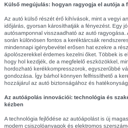
Külső megújulás: hogyan ragyogja el autója a 
Az autó külső részét érő kihívások, mint a vegyi 
időjárás, gyorsan károsíthatják a fényezést. Egy j
autósamponnal visszaadható az autó ragyogása. A
során különösen fontos a keréktárcsák rendszeres t
mindennapi igénybevétel erősen hat ezekre a rész
ápolószerekkel érdemes kezelni őket. Többek is e
hogy hol kezdjék, de a megfelelő eszközökkel, min
hordozható kerékkompresszorok, egyszerűbbé vál
gondozása. Így bárhol könnyen felfrissíthető a k
hozzájárul az autó biztonságához és hatékonysá
Az autóápolás innovációi: technológia és szak
kézben
A technológia fejlődése az autóápolást is új mag
modern csiszolóanyagok és elektromos szerszá