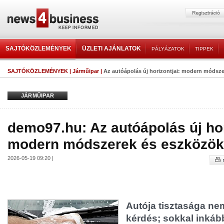
SAJTÓKÖZLEMÉNYEK
ÜZLETI AJÁNLATOK
PÁLYÁZATOK
TIPPEK
SAJTÓKÖZLEMÉNYEK
|
Járműipar
|
Az autóápolás új horizontjai: modern módsze
JÁRMŰIPAR
demo97.hu: Az autóápolás új hor
modern módszerek és eszközök 
2026-05-19 09:20 |
Autója tisztasága ne
kérdés; sokkal inkább