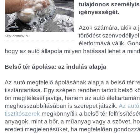
tulajdonos személyis
igényességét.
Azok számára, akik a 
törődést szenvedéllyel
Kép: demo97.hu
életformává válik. Gon
hogy az autó állapota milyen hatással lehet a min
Belső tér ápolása: az indulás alapja
Az autó megfelelő ápolásának alapja a belső tér 
tisztántartása. Egy szépen rendben tartott belső 
ön megítélését javítja, hanem az autó élettartamá
meghosszabbításában is szerepet játszik.
Az autó
tisztítószerek
megkönnyítik a belső tér felfrissítését
anyagok, mint a bőr, a műanyag vagy a szövet, ho
eredeti megjelenésüket, ha megfelelően gondozzá