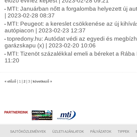
előző évihez képest | 2023-02-28 09:21
MTI: Januárban nőtt a forgalomba helyezett új 
| 2023-02-28 08:37
MTI: Peugeot: a kereslet csökkenése az új kihív
autópiacon | 2023-02-23 12:37
topredony.hu: Autódat védi az egyedi és megbízh
garázskapu (x) | 2023-02-20 10:06
MTI: Tizenöt százalékkal emeli a béreket a Rába 
11:20
|
|
|
|
« előző
1
2
3
következő »
PARTNEREINK
SAJTÓKÖZLEMÉNYEK
ÜZLETI AJÁNLATOK
PÁLYÁZATOK
TIPPEK