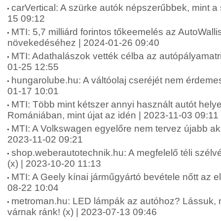
carVertical: A szürke autók népszerűbbek, mint a
15 09:12
MTI: 5,7 milliárd forintos tőkeemelés az AutoWalli
növekedéséhez | 2024-01-26 09:40
MTI: Adathalászok vették célba az autópályamatri
01-25 12:55
hungarolube.hu: A váltóolaj cseréjét nem érdemes 
01-17 10:01
MTI: Több mint kétszer annyi használt autót hely
Romániában, mint újat az idén | 2023-11-03 09:11
MTI: A Volkswagen egyelőre nem tervez újabb ak
2023-11-02 09:21
shop.weberautotechnik.hu: A megfelelő téli szé
(x) | 2023-10-20 11:13
MTI: A Geely kínai járműgyártó bevétele nőtt az el
08-22 10:04
metroman.hu: LED lámpák az autóhoz? Lássuk, 
várnak ránk! (x) | 2023-07-13 09:46