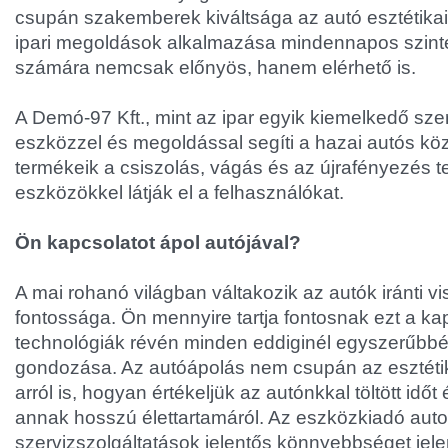
csupán szakemberek kiváltsága az autó esztétikai 
ipari megoldások alkalmazása mindennapos szint
számára nemcsak előnyös, hanem elérhető is.
A Demó-97 Kft., mint az ipar egyik kiemelkedő sz
eszközzel és megoldással segíti a hazai autós kö
termékeik a csiszolás, vágás és az újrafényezés 
eszközökkel látják el a felhasználókat.
Ön kapcsolatot ápol autójával?
A mai rohanó világban váltakozik az autók iránti 
fontossága. Ön mennyire tartja fontosnak ezt a ka
technológiák révén minden eddiginél egyszerűbbé 
gondozása. Az autóápolás nem csupán az esztéti
arról is, hogyan értékeljük az autónkkal töltött id
annak hosszú élettartamáról. Az eszközkiadó aut
szervizszolgáltatások jelentős könnyebbséget jel