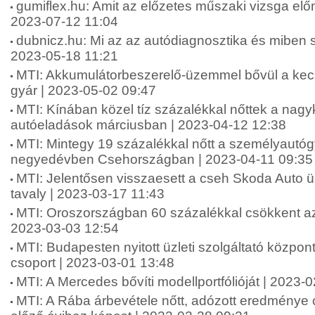
gumiflex.hu: Amit az előzetes műszaki vizsga előny
2023-07-12 11:04
dubnicz.hu: Mi az az autódiagnosztika és miben s
2023-05-18 11:21
MTI: Akkumulátorbeszerelő-üzemmel bővül a ke
gyár | 2023-05-02 09:47
MTI: Kínában közel tíz százalékkal nőttek a nag
autóeladások márciusban | 2023-04-12 12:38
MTI: Mintegy 19 százalékkal nőtt a személyautóg
negyedévben Csehországban | 2023-04-11 09:35
MTI: Jelentősen visszaesett a cseh Skoda Auto 
tavaly | 2023-03-17 11:43
MTI: Oroszországban 60 százalékkal csökkent az 
2023-03-03 12:54
MTI: Budapesten nyitott üzleti szolgáltató közpon
csoport | 2023-03-01 13:48
MTI: A Mercedes bővíti modellportfólióját | 2023-
MTI: A Rába árbevétele nőtt, adózott eredménye 