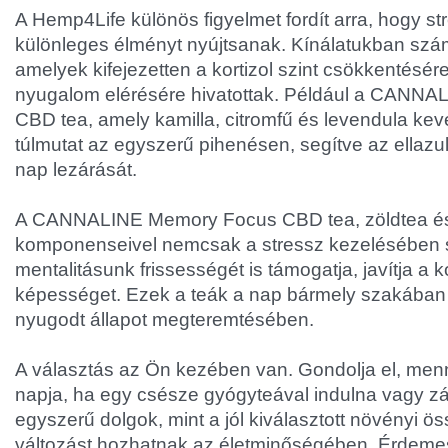
A Hemp4Life különös figyelmet fordít arra, hogy st
különleges élményt nyújtsanak. Kínálatukban szám
amelyek kifejezetten a kortizol szint csökkentésé
nyugalom elérésére hivatottak. Például a CANNAL
CBD tea, amely kamilla, citromfű és levendula ke
túlmutat az egyszerű pihenésen, segítve az ellazu
nap lezárását.
A CANNALINE Memory Focus CBD tea, zöldtea és
komponenseivel nemcsak a stressz kezelésében 
mentalitásunk frissességét is támogatja, javítja a 
képességet. Ezek a teák a nap bármely szakában 
nyugodt állapot megteremtésében.
A választás az Ön kezében van. Gondolja el, men
napja, ha egy csésze gyógyteával indulna vagy z
egyszerű dolgok, mint a jól kiválasztott növényi ö
változást hozhatnak az életminőségében. Érdemes