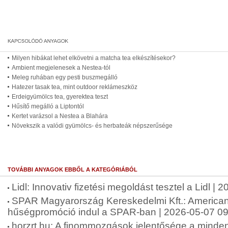
Milyen hibákat lehet elkövetni a matcha tea elkészítésekor?
Ambient megjelenesek a Nestea-tól
Meleg ruhában egy pesti buszmegálló
Hatezer tasak tea, mint outdoor reklámeszköz
Erdeigyümölcs tea, gyerektea teszt
Hűsítő megálló a Liptontól
Kertet varázsol a Nestea a Blahára
Növekszik a valódi gyümölcs- és herbateák népszerűsége
TOVÁBBI ANYAGOK EBBŐL A KATEGÓRIÁBÓL
Lidl: Innovativ fizetési megoldást tesztel a Lidl |
SPAR Magyarország Kereskedelmi Kft.: American 
hűségpromóció indul a SPAR-ban | 2026-05-07 09
horzrt.hu: A finommozgások jelentősége a minde