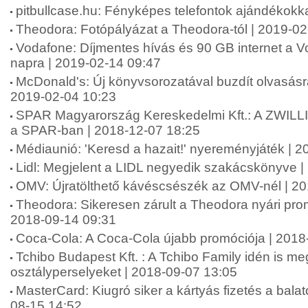
pitbullcase.hu: Fényképes telefontok ajándékokk
Theodora: Fotópályázat a Theodora-tól | 2019-02
Vodafone: Díjmentes hívás és 90 GB internet a Vo
napra | 2019-02-14 09:47
McDonald's: Új könyvsorozatával buzdít olvasásr
2019-02-04 10:23
SPAR Magyarország Kereskedelmi Kft.: A ZWILLI
a SPAR-ban | 2018-12-07 18:25
Médiaunió: 'Keresd a hazait!' nyereményjáték | 
Lidl: Megjelent a LIDL negyedik szakácskönyve |
OMV: Újratölthető kávéscsészék az OMV-nél | 2
Theodora: Sikeresen zárult a Theodora nyári pr
2018-09-14 09:31
Coca-Cola: A Coca-Cola újabb promóciója | 2018
Tchibo Budapest Kft. : A Tchibo Family idén is meg
osztályperselyeket | 2018-09-07 13:05
MasterCard: Kiugró siker a kártyás fizetés a balat
08-15 14:52