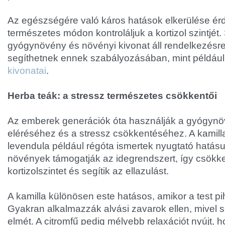
Az egészségére való káros hatások elkerülése ér
természetes módon kontroláljuk a kortizol szintjét
gyógynövény és növényi kivonat áll rendelkezésr
segíthetnek ennek szabályozásában, mint példáu
kivonatai
.
Herba teák: a stressz természetes csökkentői
Az emberek generációk óta használják a gyógyn
eléréséhez és a stressz csökkentéséhez. A kamilla
levendula például régóta ismertek nyugtató hatásu
növények támogatják az idegrendszert, így csökke
kortizolszintet és segítik az ellazulást.
A kamilla különösen este hatásos, amikor a test p
Gyakran alkalmazzák alvási zavarok ellen, mivel se
elmét. A citromfű pedig mélyebb relaxációt nyújt, 