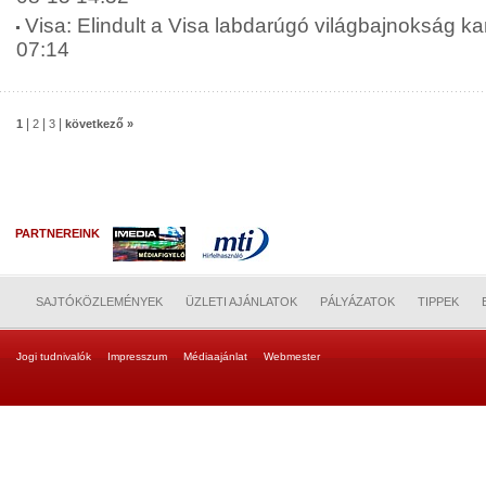
Visa: Elindult a Visa labdarúgó világbajnokság 
07:14
|
|
|
1
2
3
következő »
PARTNEREINK
SAJTÓKÖZLEMÉNYEK
ÜZLETI AJÁNLATOK
PÁLYÁZATOK
TIPPEK
Jogi tudnivalók
Impresszum
Médiaajánlat
Webmester