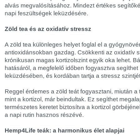
alvás megvalósításához. Mindezt értékes segítőké
napi feszültségek leküzdésére.
Zöld tea és az oxidatív stressz
A zöld tea különleges helyet foglal el a gyógynöv
antioxidánsokban gazdag. Csökkenti az oxidatív s
krónikusan magas kortizolszint egyik oka lehet. Bá
hatásáról, a megfelelő időben fogyasztva segíthet 
leküzdésében, és kordában tartja a stressz szintjét
Reggel érdemes a zöld teát fogyasztani, miután a 
mint a kortizol, már beindultak. Ez segíthet megal
természetes keretet biztosítva a kortizol görbéjének
a napi rutin hasznos részévé.
Hemp4Life teák: a harmonikus élet alapjai