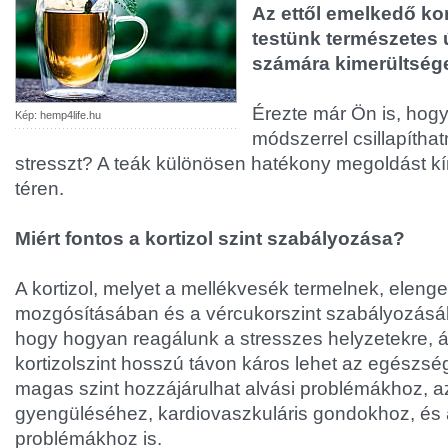
Az ettől emelkedő kor
testünk természetes 
számára kimerültség
Érezte már Ön is, hog
Kép: hemp4life.hu
módszerrel csillapíthat
stresszt? A teák különösen hatékony megoldást k
téren.
Miért fontos a kortizol szint szabályozása?
A kortizol, melyet a mellékvesék termelnek, eleng
mozgósításában és a vércukorszint szabályozásá
hogy hogyan reagálunk a stresszes helyzetekre, á
kortizolszint hosszú távon káros lehet az egészsé
magas szint hozzájárulhat alvási problémákhoz, 
gyengüléséhez, kardiovaszkuláris gondokhoz, és 
problémákhoz is.