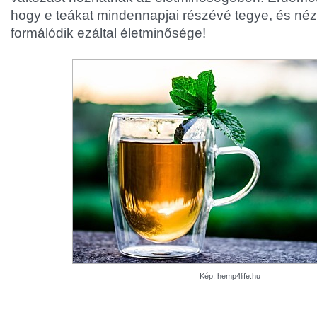
hogy e teákat mindennapjai részévé tegye, és n
formálódik ezáltal életminősége!
Kép: hemp4life.hu