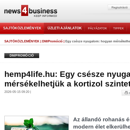
SAJTÓKÖZLEMÉNYEK
ÜZLETI AJÁNLATOK
PÁLYÁZATOK
TIPPEK
SAJTÓKÖZLEMÉNYEK
|
DM/Promóció
|
Egy csésze nyugalom: hogyan mérsékelhetjü
DM/PROMÓCIÓ
hemp4life.hu: Egy csésze nyug
mérsékelhetjük a kortizol szintet
2026-05-15 09:20 |
Az állandó rohanás é
modern élet elkerülhe