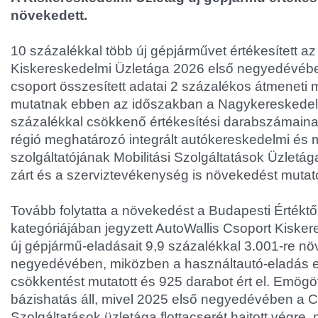
növekedett.
10 százalékkal több új gépjárművet értékesített az
Kiskereskedelmi Üzletága 2026 első negyedévéb
csoport összesített adatai 2 százalékos átmeneti
mutatnak ebben az időszakban a Nagykereskedel
százalékkal csökkenő értékesítési darabszámain
régió meghatározó integrált autókereskedelmi és m
szolgáltatójának Mobilitási Szolgáltatások Üzletá
zárt és a szerviztevékenység is növekedést mutato
Tovább folytatta a növekedést a Budapesti Érték
kategóriájában jegyzett AutoWallis Csoport Kiske
új gépjármű-eladásait 9,9 százalékkal 3.001-re nö
negyedévében, miközben a használtautó-eladás 
csökkentést mutatott és 925 darabot ért el. Emögö
bázishatás áll, mivel 2025 első negyedévében a Cs
Szolgáltatások üzletága flottacserét hajtott végre