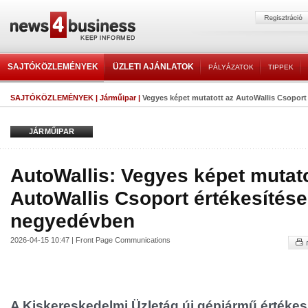
SAJTÓKÖZLEMÉNYEK
ÜZLETI AJÁNLATOK
PÁLYÁZATOK
TIPPEK
SAJTÓKÖZLEMÉNYEK
|
Járműipar
|
Vegyes képet mutatott az AutoWallis Csoport é
JÁRMŰIPAR
AutoWallis: Vegyes képet mutato
AutoWallis Csoport értékesítése
negyedévben
2026-04-15 10:47 | Front Page Communications
A Kiskereskedelmi Üzletág új gépjármű értékes