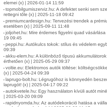
elemei (x) | 2026-01-14 11:59
topmobilgumiszerviz.hu: A defektet senki sem szer
rettegni tőle (x) | 2025-11-18 09:42
premiumcardesign.hu: Tervezési trendek a prémi
esetében (x) | 2025-09-11 11:48
joljohet.hu: Mire érdemes figyelni quad vásárlása e
19 09:45
peppi.hu: Autókulcs tokok: stílus és védelem egy
09:39
akku-elem.hu: A különböző típusú akkumulátorok
érthetően (x) | 2025-05-29 09:37
voltie.eu: Elektromos autók töltése: költségcsökk
(x) | 2025-04-24 09:39
laprugo-bolt.hu: Légrugóhoz is könnyedén besze
laprugót! (x) | 2025-04-17 09:22
autokvetele.hu: Egy használaton kívüli autót minél 
| 2025-03-20 09:09
rapidnyomda.hu: Az autódekoráció hatása a váll