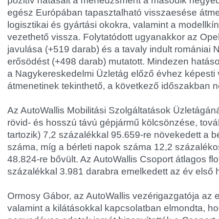
pozitív hatásait a menedzsment a második negyedé
egész Európában tapasztalható visszaesése átmen
logisztikai és gyártási okokra, valamint a modellkí
vezethető vissza. Folytatódott ugyanakkor az Ope
javulása (+519 darab) és a tavaly indult romániai N
erősödést (+498 darab) mutatott. Mindezen hat
a Nagykereskedelmi Üzletág előző évhez képesti
átmenetinek tekinthető, a következő időszakban 
Az AutoWallis Mobilitási Szolgáltatások Üzletágán
rövid- és hosszú távú gépjármű kölcsönzése, tová
tartozik) 7,2 százalékkal 95.659-re növekedett a 
száma, míg a bérleti napok száma 12,2 százaléko
48.824-re bővült. Az AutoWallis Csoport átlagos fl
százalékkal 3.981 darabra emelkedett az év első
Ormosy Gábor, az AutoWallis vezérigazgatója az
valamint a kilátásokkal kapcsolatban elmondta, ho