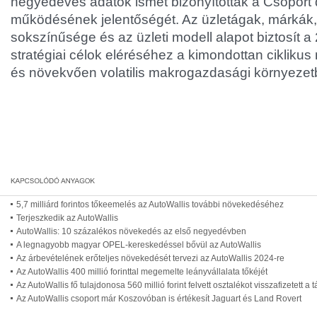
negyedéves adatok ismét bizonyították a Csoport di
működésének jelentőségét. Az üzletágak, márkák, f
sokszínűsége és az üzleti modell alapot biztosít a 
stratégiai célok eléréséhez a kimondottan ciklik
és növekvően volatilis makrogazdasági környezet
5,7 milliárd forintos tőkeemelés az AutoWallis további növekedéséhez
Terjeszkedik az AutoWallis
AutoWallis: 10 százalékos növekedés az első negyedévben
A legnagyobb magyar OPEL-kereskedéssel bővül az AutoWallis
Az árbevételének erőteljes növekedését tervezi az AutoWallis 2024-re
Az AutoWallis 400 millió forinttal megemelte leányvállalata tőkéjét
Az AutoWallis fő tulajdonosa 560 millió forint felvett osztalékot visszafizetett a
Az AutoWallis csoport már Koszovóban is értékesít Jaguart és Land Rovert