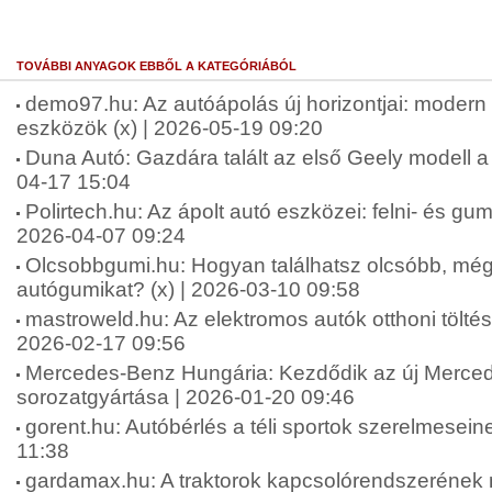
TOVÁBBI ANYAGOK EBBŐL A KATEGÓRIÁBÓL
demo97.hu: Az autóápolás új horizontjai: moder
eszközök (x) | 2026-05-19 09:20
Duna Autó: Gazdára talált az első Geely modell a
04-17 15:04
Polirtech.hu: Az ápolt autó eszközei: felni- és gumit
2026-04-07 09:24
Olcsobbgumi.hu: Hogyan találhatsz olcsóbb, mégi
autógumikat? (x) | 2026-03-10 09:58
mastroweld.hu: Az elektromos autók otthoni töltési
2026-02-17 09:56
Mercedes-Benz Hungária: Kezdődik az új Merc
sorozatgyártása | 2026-01-20 09:46
gorent.hu: Autóbérlés a téli sportok szerelmesein
11:38
gardamax.hu: A traktorok kapcsolórendszerének 