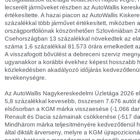
lecserélt járműveket részben az AutoWallis keresk
értékesítette. A hazai piacon az AutoWallis Kiske
százalékkal több járművet értékesített, miközben a 
országportfóliónak köszönhetően Szlovéniában 24
Csehországban 13 százalékkal növekedtek az ela
száma 1,6 százalékkal 81.573 órára emelkedett a
A visszafogott bővülést a debreceni szerviz megny
ugyanakkor a korábbi évekhez képest hosszabb h
közlekedésben akadályozó időjárás kedvezőtlenül 
tevékenységre.
Az AutoWallis Nagykereskedelmi Üzletága 2026 
5,8 százalékkal kevesebb, összesen 7.676 autót ér
elsősorban a KGM márka visszaesése (-1.066 da
Renault és Dacia számainak csökkenése (-517 dar
Mindhárom márka teljesítményére kedvezőtlenül ha
által diktált árverseny, melyre a KGM újrapozicion