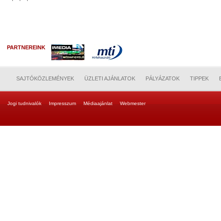
PARTNEREINK
SAJTÓKÖZLEMÉNYEK
ÜZLETI AJÁNLATOK
PÁLYÁZATOK
TIPPEK
Jogi tudnivalók
Impresszum
Médiaajánlat
Webmester