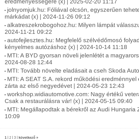
eredményességére (x) | 2025-02-20 11:17
jolnyomjuk.hu: Fóliával olcsón, egyszerűen tehet
márkádat (x) | 2024-11-26 09:12
alkatreszekrobogohoz.hu: Milyen lámpát válasszu
2024-11-21 09:22
autofejlesztes.hu: Megfelelő szélvédőmosó folya
kényelmes autózáshoz (x) | 2024-10-14 11:18
MTI: A BYD gyorsan növeli jelenlétét a magyarors
2024-08-28 12:44
MTI: Tovább növelte eladásait a cseh Skoda Auto
MTI: A SEAT S.A. rekord működési eredménnyel é
zárta az első negyedévet | 2024-05-23 12:43
workshop.widiautomotive.com: Nagy értékű vete
Csak a restaurálásra vár! (x) | 2024-05-15 09:40
MTI: Megállapodtak a bérekről az Audi Hungaria Z
10:09
|
|
|
1
2
3
következő »